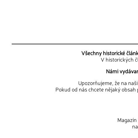
Všechny historické člán
V historických 
Námi vydávané
Upozorňujeme, že na naši d
Pokud od nás chcete nějaký obsah p
Magazín 
na