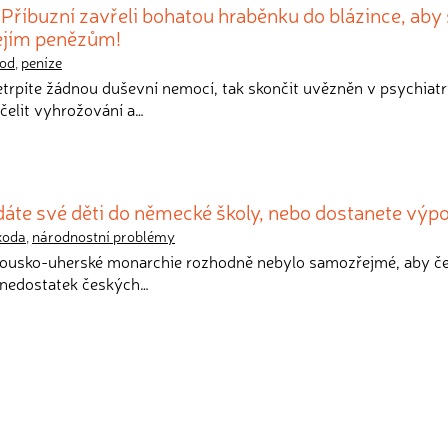
 Příbuzní zavřeli bohatou hraběnku do blázince, aby
jejím penězům!
od
,
peníze
etrpíte žádnou duševní nemocí, tak skončit uvězněn v psychiatr
čelit vyhrožování a…
dáte své děti do německé školy, nebo dostanete výp
koda
,
národnostní problémy
kousko-uherské monarchie rozhodně nebylo samozřejmé, aby če
A nedostatek českých…