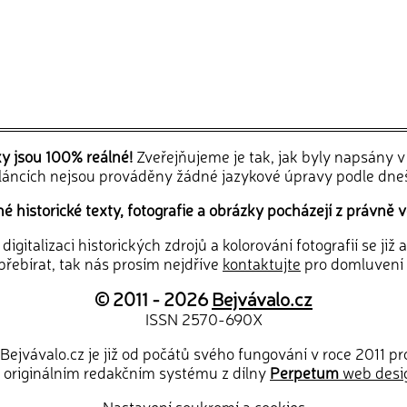
ky jsou 100% reálné!
Zveřejňujeme je tak, jak byly napsány 
článcích nejsou prováděny žádné jazykové úpravy podle dne
 historické texty, fotografie a obrázky pocházejí z právně v
igitalizaci historických zdrojů a kolorování fotografií se již
řebírat, tak nás prosím nejdříve
kontaktujte
pro domluvení
© 2011 - 2026
Bejvávalo.cz
ISSN 2570-690X
Bejvávalo.cz je již od počátů svého fungování v roce 2011 p
 originálním redakčním systému z dílny
Perpetum
web desi
Nastavení soukromí a cookies