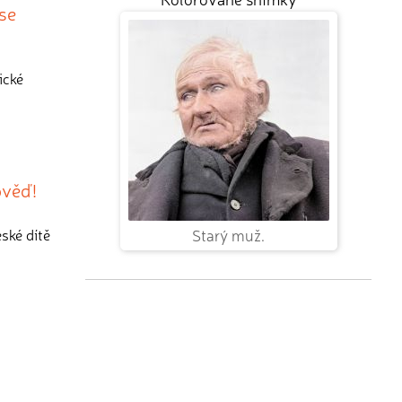
 se
ické
ověď!
Starý muž.
ské dítě