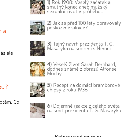
1)
Rok 1908: Veselý začátek a
smutný konec aneb mužský
sexuální život v průběhu…
2)
Jak se před 100 lety opravovaly
poškozené silnice?
m a
3)
Tajný návrh prezidenta T. G.
Masaryka na smíření s Němci
ás ale
4)
Veselý život Sarah Bernhard,
dodnes známé z obrazů Alfonse
Muchy
5)
Recept na domácí bramborové
bu?
chipsy z roku 1936
notám. Co
6)
Dojemné reakce z celého světa
na smrt prezidenta T. G. Masaryka
Kolorované snímky