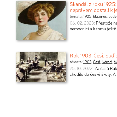
Skandál z roku 1925:
neprávem dostali k 
témata:
1925
,
blázinec
,
podv
06. 02. 2023
: Přestože n
nemocnici a k tomu ještě 
Rok 1903: Češi, buď 
témata:
1903
,
Češi
,
Němci
,
š
25. 10. 2022
: Za časů Ra
chodilo do české školy. 