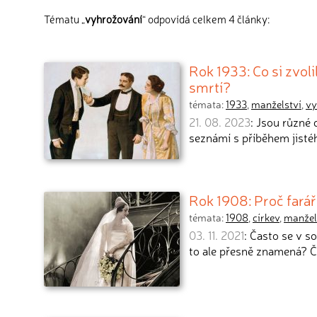
Tématu „
vyhrožování
“ odpovídá celkem 4 články:
Rok 1933: Co si zvol
smrtí?
témata:
1933
,
manželství
,
vy
21. 08. 2023
: Jsou různé 
seznámí s příběhem jist
Rok 1908: Proč farář
témata:
1908
,
církev
,
manžel
03. 11. 2021
: Často se v s
to ale přesně znamená? Č