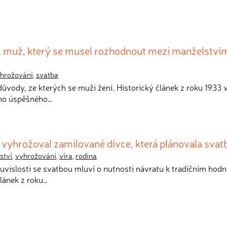
il muž, který se musel rozhodnout mezi manželství
hrožování
,
svatba
důvody, ze kterých se muži žení. Historický článek z roku 1933 v
ého úspěšného…
 vyhrožoval zamilované dívce, která plánovala svat
ství
,
vyhrožování
,
víra
,
rodina
ouvislosti se svatbou mluví o nutnosti návratu k tradičním hod
lánek z roku…