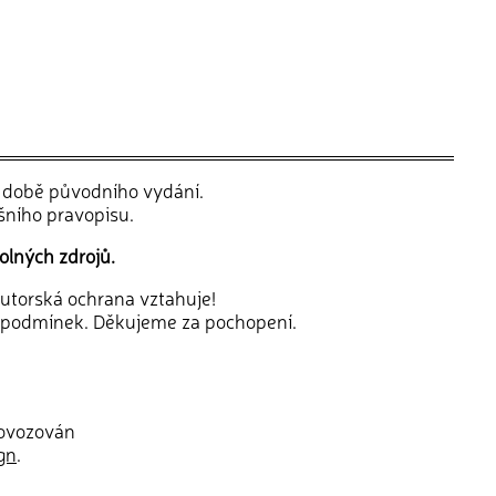
v době původního vydání.
šního pravopisu.
olných zdrojů.
 autorská ochrana vztahuje!
 podmínek. Děkujeme za pochopení.
rovozován
gn
.