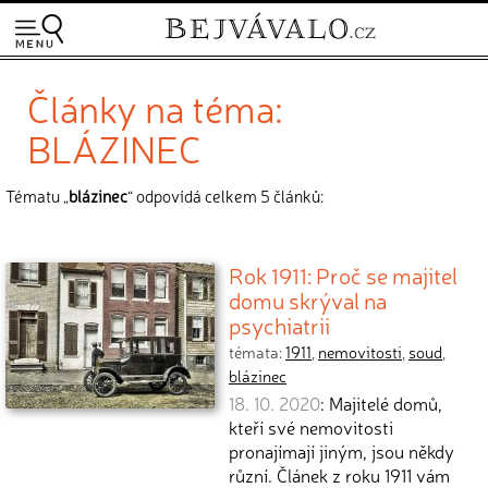
Články na téma:
BLÁZINEC
Tématu „
blázinec
“ odpovídá celkem 5 článků:
Rok 1911: Proč se majitel
domu skrýval na
psychiatrii
témata:
1911
,
nemovitosti
,
soud
,
blázinec
18. 10. 2020
: Majitelé domů,
kteří své nemovitosti
pronajímají jiným, jsou někdy
různí. Článek z roku 1911 vám