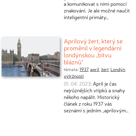
a komunikovat s nimi pomocí
znakování. Je ale možné naučit
inteligentní primáty…
Aprílový žert, který se
proměnil v legendární
londýnskou „bitvu
bláznů“
témata:
1937
,
apríl
,
žert
,
Londýn
,
výtržnosti
01. 04. 2023
: Apríl je čas
nejrůznějších vtípků a snahy
někoho napálit. Historický
článek z roku 1937 vás
seznámí s jedním „aprílovým…