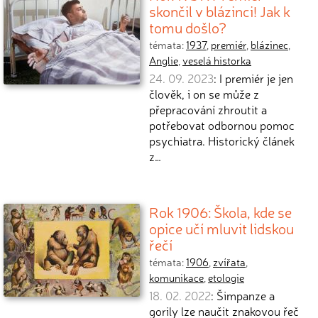
skončil v blázinci! Jak k
tomu došlo?
témata:
1937
,
premiér
,
blázinec
,
Anglie
,
veselá historka
24. 09. 2023
: I premiér je jen
člověk, i on se může z
přepracování zhroutit a
potřebovat odbornou pomoc
psychiatra. Historický článek
z…
Rok 1906: Škola, kde se
opice učí mluvit lidskou
řečí
témata:
1906
,
zvířata
,
komunikace
,
etologie
18. 02. 2022
: Šimpanze a
gorily lze naučit znakovou řeč