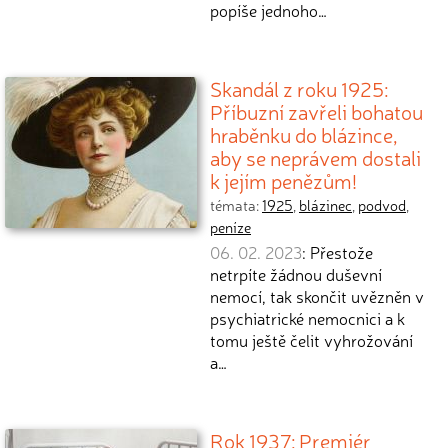
popíše jednoho…
Skandál z roku 1925:
Příbuzní zavřeli bohatou
hraběnku do blázince,
aby se neprávem dostali
k jejím penězům!
témata:
1925
,
blázinec
,
podvod
,
peníze
06. 02. 2023
: Přestože
netrpíte žádnou duševní
nemocí, tak skončit uvězněn v
psychiatrické nemocnici a k
tomu ještě čelit vyhrožování
a…
Rok 1937: Premiér