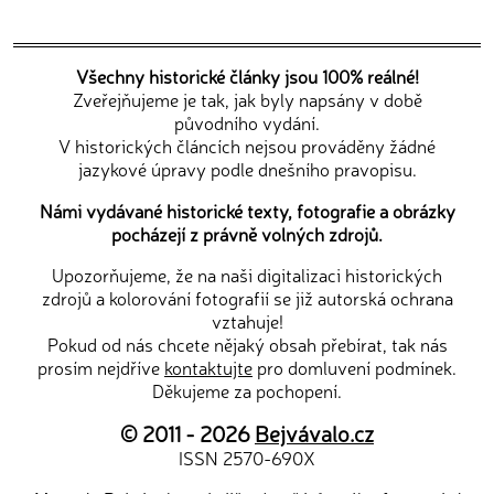
Všechny historické články jsou 100% reálné!
Zveřejňujeme je tak, jak byly napsány v době
původního vydání.
V historických článcích nejsou prováděny žádné
jazykové úpravy podle dnešního pravopisu.
Námi vydávané historické texty, fotografie a obrázky
pocházejí z právně volných zdrojů.
Upozorňujeme, že na naši digitalizaci historických
zdrojů a kolorování fotografií se již autorská ochrana
vztahuje!
Pokud od nás chcete nějaký obsah přebírat, tak nás
prosím nejdříve
kontaktujte
pro domluvení podmínek.
Děkujeme za pochopení.
© 2011 - 2026
Bejvávalo.cz
ISSN 2570-690X