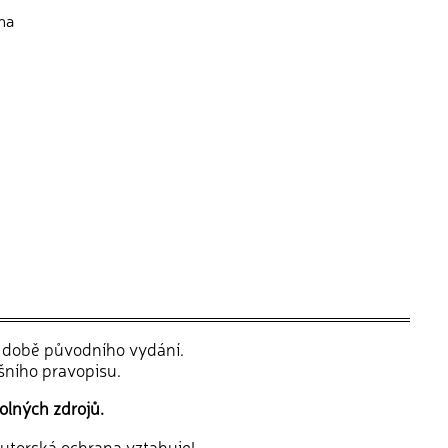
na
v době původního vydání.
šního pravopisu.
olných zdrojů.
 autorská ochrana vztahuje!