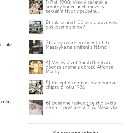
1)
Rok 1908: Veselý začátek a
smutný konec aneb mužský
sexuální život v průběhu…
2)
Jak se před 100 lety opravovaly
poškozené silnice?
3)
Tajný návrh prezidenta T. G.
 - ale
Masaryka na smíření s Němci
4)
Veselý život Sarah Bernhard,
dodnes známé z obrazů Alfonse
Muchy
5)
Recept na domácí bramborové
chipsy z roku 1936
z roku
6)
Dojemné reakce z celého světa
na smrt prezidenta T. G. Masaryka
Kolorované snímky