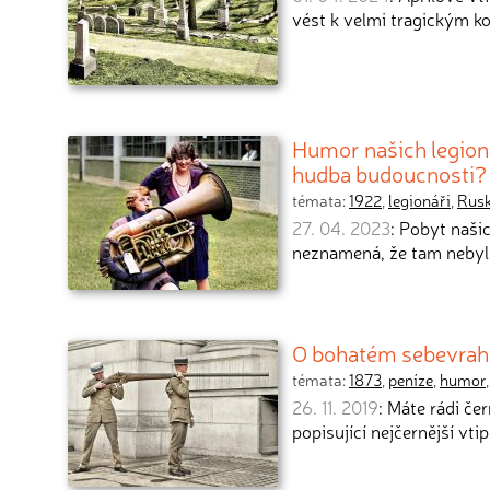
vést k velmi tragickým 
Humor našich legioná
hudba budoucnosti?
témata:
1922
,
legionáři
,
Rus
27. 04. 2023
: Pobyt naši
neznamená, že tam nebyl 
O bohatém sebevrah
témata:
1873
,
peníze
,
humor
26. 11. 2019
: Máte rádi č
popisující nejčernější vt