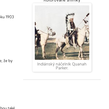
roku 1903
e, že by
Indiánský náčelník Quanah
Parker.
ohou také