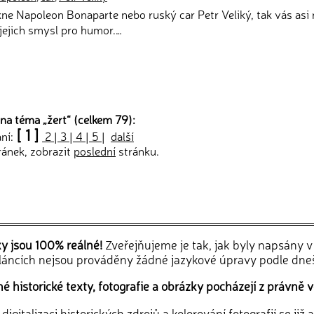
kne Napoleon Bonaparte nebo ruský car Petr Veliký, tak vás asi 
jejich smysl pro humor.…
na téma „
žert
“ (celkem 79):
[ 1 ]
ání:
2
|
3
|
4
|
5
|
další
ránek, zobrazit
poslední
stránku.
ky jsou 100% reálné!
Zveřejňujeme je tak, jak byly napsány 
článcích nejsou prováděny žádné jazykové úpravy podle dne
 historické texty, fotografie a obrázky pocházejí z právně v
igitalizaci historických zdrojů a kolorování fotografií se již