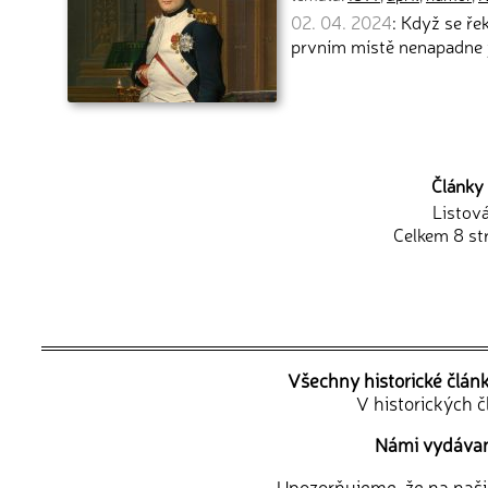
02. 04. 2024
: Když se ře
prvním místě nenapadne 
Články 
Listov
Celkem 8 st
Všechny historické člán
V historických 
Námi vydávané
Upozorňujeme, že na naši d