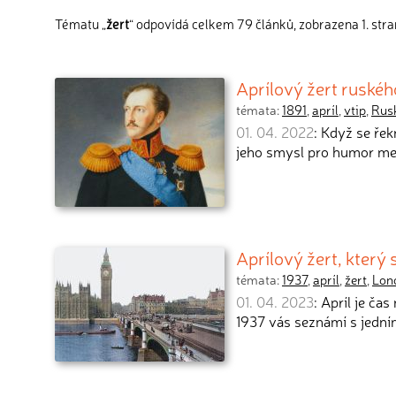
Tématu „
žert
“ odpovídá celkem 79 článků, zobrazena 1. str
Aprílový žert ruského
témata:
1891
,
apríl
,
vtip
,
Rus
01. 04. 2022
: Když se ře
jeho smysl pro humor mez
Aprílový žert, který
témata:
1937
,
apríl
,
žert
,
Lon
01. 04. 2023
: Apríl je ča
1937 vás seznámí s jedn