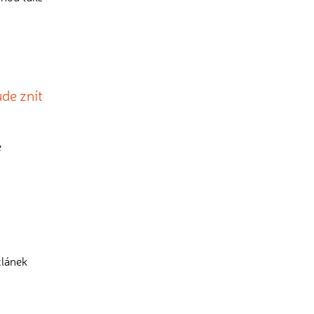
ude znít
e
článek