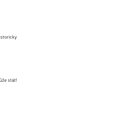
istoricky
ůže stát!