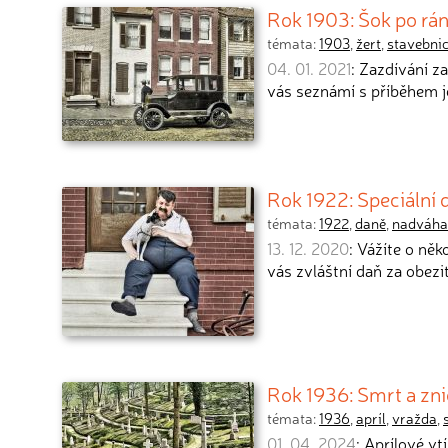
Rok 1903: Šok po rán
témata:
1903
,
žert
,
stavebnic
04. 01. 2021
: Zazdívání z
vás seznámí s příběhem 
Rok 1922: Speciální 
témata:
1922
,
daně
,
nadváha
13. 12. 2020
: Vážíte o něk
vás zvláštní daň za obezi
Rok 1936: Smrt a zni
témata:
1936
,
apríl
,
vražda
,
01. 04. 2024
: Aprílové v