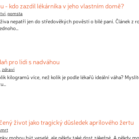
u - kdo zazdil lékárníka v jeho vlastním domě?
tví
,
pomsta
aživa nepatří jen do středověkých pověstí o bílé paní. Článek z 
jednoho…
daň pro lidi s nadváhou
,
zdraví
olik kilogramů více, než kolik je podle lékařů ideální váha? Myslít
tu…
čený život jako tragický důsledek aprílového žertu
smrt
típky mohou být veselé, ale někdy také dost zákeřné. A někdy m