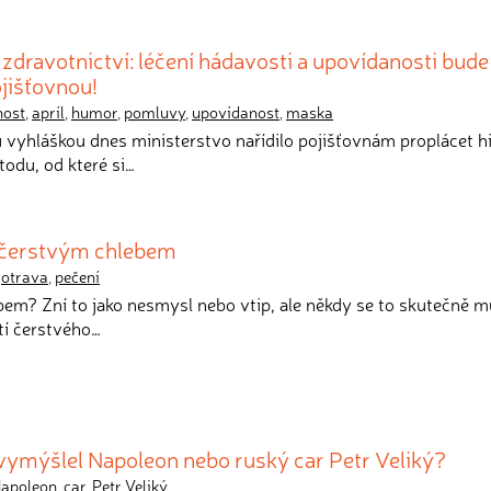
zdravotnictví: léčení hádavosti a upovídanosti bude
jišťovnou!
nost
,
apríl
,
humor
,
pomluvy
,
upovídanost
,
maska
vyhláškou dnes ministerstvo nařídilo pojišťovnám proplácet h
odu, od které si…
e čerstvým chlebem
,
otrava
,
pečení
ebem? Zní to jako nesmysl nebo vtip, ale někdy se to skutečně m
ití čerstvého…
 vymýšlel Napoleon nebo ruský car Petr Veliký?
apoleon
,
car
,
Petr Veliký