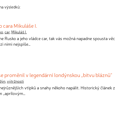
ana výsledků:
 cara Mikuláše I.
ko
,
car
,
Mikuláš I.
kne Rusko a jeho vládce car, tak vás možná napadne spousta věcí
i nimi nejspíše…
 se proměnil v legendární londýnskou „bitvu bláznů“
dýn
,
výtržnosti
s nejrůznějších vtípků a snahy někoho napálit. Historický článek 
ím „aprílovým…