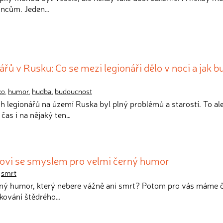
koncům. Jeden…
řů v Rusku: Co se mezi legionáři dělo v noci a jak b
ko
,
humor
,
hudba
,
budoucnost
ch legionářů na území Ruska byl plný problémů a starostí. To al
čas i na nějaký ten…
ovi se smyslem pro velmi černý humor
,
smrt
erný humor, který nebere vážně ani smrt? Potom pro vás máme 
ipkování štědrého…