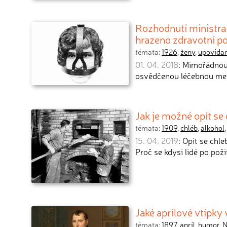
Rozhodnutí ministra 
hrazeno zdravotní po
témata:
1926
,
ženy
,
upovída
01. 04. 2018
: Mimořádnou 
osvědčenou léčebnou met
Jak je možné opít s
témata:
1909
,
chléb
,
alkohol
15. 04. 2019
: Opít se chl
Proč se kdysi lidé po pož
Jaké aprílové vtípky
témata:
1897
,
apríl
,
humor
,
N