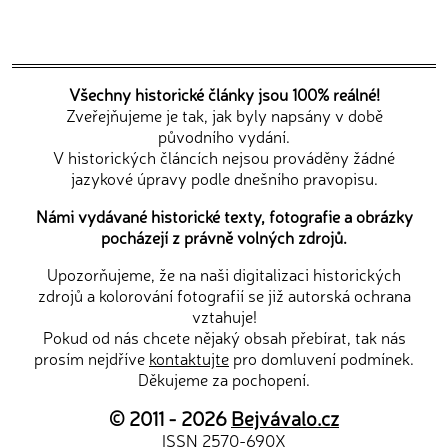
Všechny historické články jsou 100% reálné!
Zveřejňujeme je tak, jak byly napsány v době
původního vydání.
V historických článcích nejsou prováděny žádné
jazykové úpravy podle dnešního pravopisu.
Námi vydávané historické texty, fotografie a obrázky
pocházejí z právně volných zdrojů.
Upozorňujeme, že na naši digitalizaci historických
zdrojů a kolorování fotografií se již autorská ochrana
vztahuje!
Pokud od nás chcete nějaký obsah přebírat, tak nás
prosím nejdříve
kontaktujte
pro domluvení podmínek.
Děkujeme za pochopení.
© 2011 - 2026
Bejvávalo.cz
ISSN 2570-690X