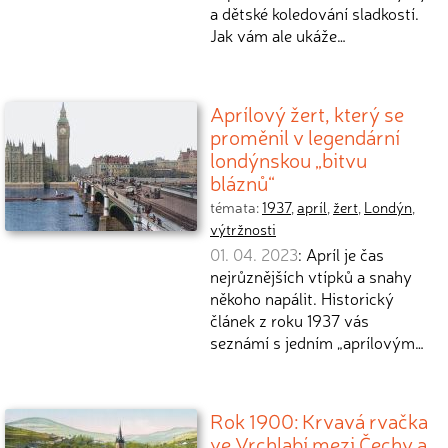
a dětské koledování sladkostí.
Jak vám ale ukáže…
Aprílový žert, který se
proměnil v legendární
londýnskou „bitvu
bláznů“
témata:
1937
,
apríl
,
žert
,
Londýn
,
výtržnosti
01. 04. 2023
: Apríl je čas
nejrůznějších vtípků a snahy
někoho napálit. Historický
článek z roku 1937 vás
seznámí s jedním „aprílovým…
Rok 1900: Krvavá rvačka
ve Vrchlabí mezi Čechy a