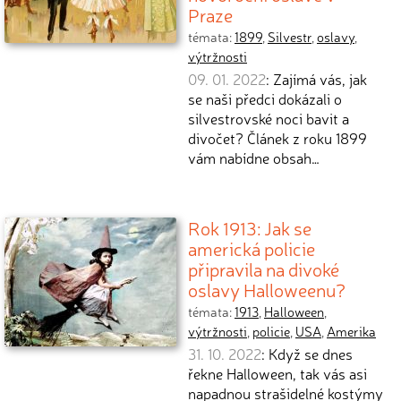
Praze
témata:
1899
,
Silvestr
,
oslavy
,
výtržnosti
09. 01. 2022
: Zajímá vás, jak
se naši předci dokázali o
silvestrovské noci bavit a
divočet? Článek z roku 1899
vám nabídne obsah…
Rok 1913: Jak se
americká policie
připravila na divoké
oslavy Halloweenu?
témata:
1913
,
Halloween
,
výtržnosti
,
policie
,
USA
,
Amerika
31. 10. 2022
: Když se dnes
řekne Halloween, tak vás asi
napadnou strašidelné kostýmy