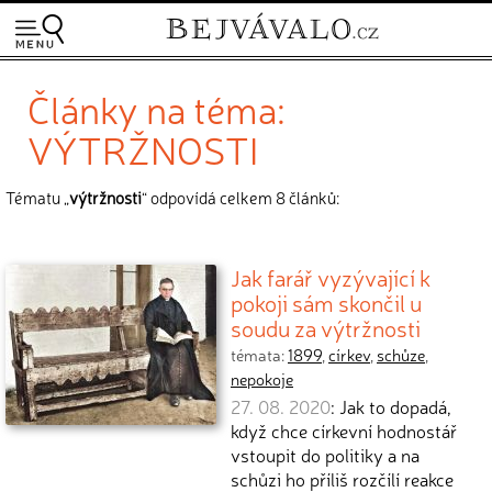
Články na téma:
VÝTRŽNOSTI
Tématu „
výtržnosti
“ odpovídá celkem 8 článků:
Jak farář vyzývající k
pokoji sám skončil u
soudu za výtržnosti
témata:
1899
,
církev
,
schůze
,
nepokoje
27. 08. 2020
: Jak to dopadá,
když chce církevní hodnostář
vstoupit do politiky a na
schůzi ho příliš rozčílí reakce