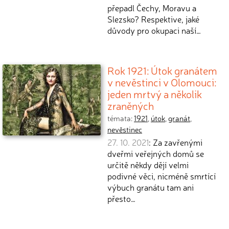
přepadl Čechy, Moravu a
Slezsko? Respektive, jaké
důvody pro okupaci naší…
Rok 1921: Útok granátem
v nevěstinci v Olomouci:
jeden mrtvý a několik
zraněných
témata:
1921
,
útok
,
granát
,
nevěstinec
27. 10. 2021
: Za zavřenými
dveřmi veřejných domů se
určitě někdy dějí velmi
podivné věci, nicméně smrtící
výbuch granátu tam ani
přesto…