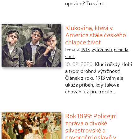
opozice? To vám…
Klukovina, která v
Americe stála českého
chlapce život
témata:
1913
,
výtržnosti
,
nehoda
,
smrt
10. 02. 2020
: Kluci někdy zlobí
a tropí drobné výtržnosti.
Článek z roku 1913 vám ale
ukáže příběh, kdy takové
chování už překročilo…
Rok 1899: Policejní
zpráva o divoké
silvestrovské a
novoroční oslavě v