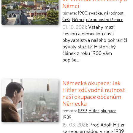
Němci
témata:
1900
,
rvačka
,
národnost
,
Češi
,
Němci
,
národnostní třenice
01. 10. 2021
: Vztahy mezi
českou a německou částí
obyvatelstva našeho pohraničí
bývaly složité. Historický
článek z roku 1900 vám
popíše…
Německá okupace: Jak
Hitler zdůvodnil nutnost
naší okupace občanům
Německa
témata:
1939
,
Hitler
,
okupace
,
1939
15. 03. 2021
: Proč Adolf Hitler
se svou armádou v roce 1939