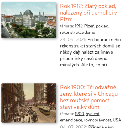
Rok 1912: Zlatý poklad,
nalezený při demolici v
Plzni
témata:
1912
,
Plzeň
,
poklad
,
rekonstrukce domu
24. 05. 2021
: Při bourání nebo
rekonstrukci starých domů se
někdy dají nalézt zajímavé
připomínky časů dávno
minulých. Ale to, co při…
Rok 1900: Tři odvážné
ženy, které si v Chicagu
bez mužské pomoci
staví velký dům
témata:
1900
,
bydlení
,
emancipace
,
rovnoprávnost
,
USA
04. 07. 2022
: Připadá vám