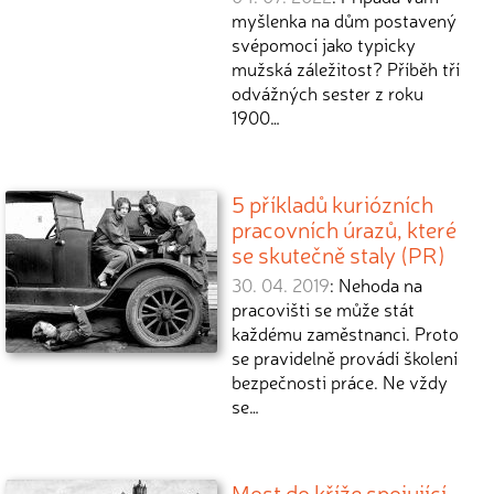
myšlenka na dům postavený
svépomocí jako typicky
mužská záležitost? Příběh tří
odvážných sester z roku
1900…
5 příkladů kuriózních
pracovních úrazů, které
se skutečně staly (PR)
30. 04. 2019
: Nehoda na
pracovišti se může stát
každému zaměstnanci. Proto
se pravidelně provádí školení
bezpečnosti práce. Ne vždy
se…
Most do kříže spojující