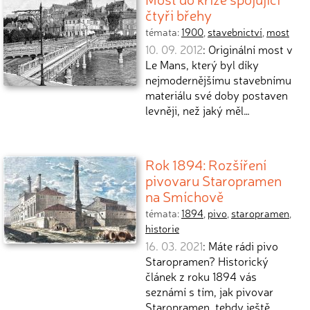
čtyři břehy
témata:
1900
,
stavebnictví
,
most
10. 09. 2012
: Originální most v
Le Mans, který byl díky
nejmodernějšímu stavebnímu
materiálu své doby postaven
levněji, než jaký měl…
Rok 1894: Rozšíření
pivovaru Staropramen
na Smíchově
témata:
1894
,
pivo
,
staropramen
,
historie
16. 03. 2021
: Máte rádi pivo
Staropramen? Historický
článek z roku 1894 vás
seznámí s tím, jak pivovar
Staropramen, tehdy ještě…