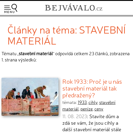
Články na téma: STAVEBNÍ
MATERIÁL
Tématu „
stavební materiál
“ odpovídá celkem 23 článků, zobrazena
1. strana výsledků:
Rok 1933: Proč je u nás
stavební materiál tak
předražený?
témata:
1933
,
cihly
,
stavební
materiál
,
peníze
,
ceny
11. 08. 2023
: Stavíte dům a
zdá se vám, že jsou cihly a
další stavební materiál stále