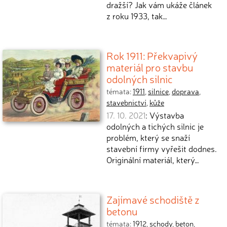
dražší? Jak vám ukáže článek
z roku 1933, tak…
Rok 1911: Překvapivý
materiál pro stavbu
odolných silnic
témata:
1911
,
silnice
,
doprava
,
stavebnictví
,
kůže
17. 10. 2021
: Výstavba
odolných a tichých silnic je
problém, který se snaží
stavební firmy vyřešit dodnes.
Originální materiál, který…
Zajímavé schodiště z
betonu
témata:
1912
,
schody
,
beton
,