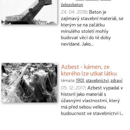
železobeton
24. 04. 2018
: Beton je
zajímavý stavební materiál, se
kterým se na začátku
minulého století mohly
budovat věci do té doby
nevídané. Jako…
Azbest - kámen, ze
kterého lze utkat látku
témata:
1901
,
stavebnictví
,
zdraví
05. 12. 2017
: Azbest vypadal v
historii jako materiál s
úžasnými vlastnostmi, který
má před sebou velkou
budoucnost ve stavebnictví i…