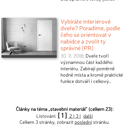
Vybíráte interiérové
dveře? Poradíme, podle
čeho se orientovat v
nabídce a zvolit ty
správné (PR)
30. 11. 2018
: Dveře tvoří
významnou část každého
interiéru. Zabírají poměrně
hodně místa a kromě praktické
funkce dotváří i celkový…
Články na téma „
stavební materiál
“ (celkem 23):
[ 1 ]
Listování:
2
|
3
|
další
Celkem 3 stránky, zobrazit
poslední
stránku.