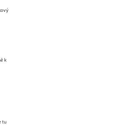
akový
ně k
 tu