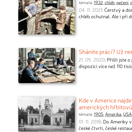
témata:
1932
,
chléb
,
pečení
,
04. 11. 2021
: Čerstvý a do
chléb ochutnal. Ale i při
Sháníte práci? Už ne
21. 05. 2020
: Přišli jste
dispozici více než 110 tis
Kde v Americe najdet
amerických hřbitov
témata:
1905
,
Amerika
,
USA
01. 11. 2018
: Do Ameriky v
české čtvrti, české resta