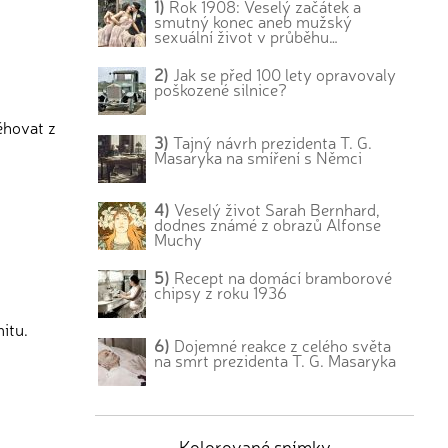
1)
Rok 1908: Veselý začátek a
smutný konec aneb mužský
sexuální život v průběhu…
2)
Jak se před 100 lety opravovaly
poškozené silnice?
ěhovat z
3)
Tajný návrh prezidenta T. G.
Masaryka na smíření s Němci
4)
Veselý život Sarah Bernhard,
dodnes známé z obrazů Alfonse
Muchy
5)
Recept na domácí bramborové
chipsy z roku 1936
itu.
6)
Dojemné reakce z celého světa
na smrt prezidenta T. G. Masaryka
Kolorované snímky