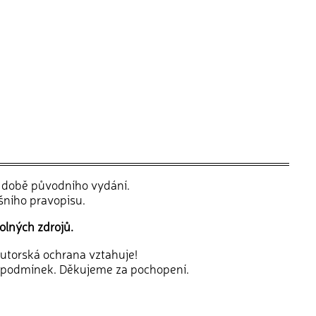
v době původního vydání.
šního pravopisu.
olných zdrojů.
 autorská ochrana vztahuje!
 podmínek. Děkujeme za pochopení.