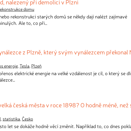
d, nalezený při demolici v Plzni
rekonstrukce domu
 nebo rekonstrukci starých domů se někdy dají nalézt zajímavé
nulých. Ale to, co při…
ynálezce z Plzně, který svým vynálezcem překonal 
os energie
,
Tesla
,
Plzeň
řenos elektrické energie na velké vzdálenost je cíl, o který se d
nálezce…
velká česká města v roce 1898? O hodně méně, než 
l
,
statistika
,
Česko
k sto let se dokáže hodně věcí změnit. Například to, co dnes pok