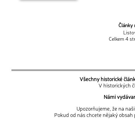
Články 
Listo
Celkem 4 st
Všechny historické člán
V historických 
Námi vydávané
Upozorňujeme, že na naši d
Pokud od nás chcete nějaký obsah p