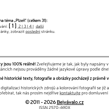
na téma „
Plzeň
“ (celkem 31):
[ 1 ]
vání:
2
|
3
|
4
|
další
ránky, zobrazit
poslední
stránku.
ky jsou 100% reálné!
Zveřejňujeme je tak, jak byly napsány 
článcích nejsou prováděny žádné jazykové úpravy podle dne
 historické texty, fotografie a obrázky pocházejí z právně v
igitalizaci historických zdrojů a kolorování fotografií se již
řebírat, tak nás prosím nejdříve
kontaktujte
pro domluvení
© 2011 - 2026
Bejvávalo.cz
ISSN 2570-690X