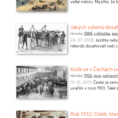
velké město. Myslíte, že 
Jakých výkonů dosahov
témata:
1888
,
cyklistika
,
spo
24. 07. 2018
: Jezdíte ne
rekordů dosahovali naši c
Kolik se v Čechách uv
témata:
1902
,
pivo
,
potravin
01. 10. 2017
: Česko je zem
uvařilo v roce 1901. Také
Rok 1932: Chléb, kter