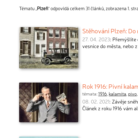
Tématu „
Plzeň
“ odpovídá celkem 31 článků, zobrazena 1. str
Stěhování Plzeň: Do 
27. 04. 2023
: Přemýšlíte
vesnice do města, nebo z
Rok 1916: Pivní kalam
témata:
1916
,
kalamita
,
pivo
08. 02. 2021
: Závěje sně
Článek z roku 1916 vám al