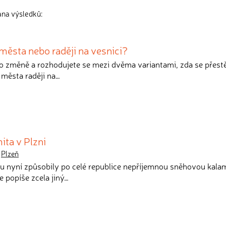
ana výsledků:
města nebo raději na vesnici?
 o změně a rozhodujete se mezi dvěma variantami, zda se přest
 města raději na…
ita v Plzni
,
Plzeň
hu nyní způsobily po celé republice nepříjemnou sněhovou kalam
e popíše zcela jiný…