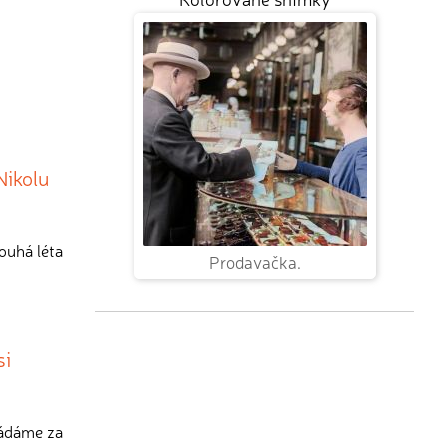
Nikolu
louhá léta
Prodavačka.
si
ládáme za