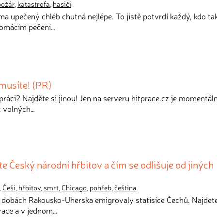
požár
,
katastrofa
,
hasiči
ma upečený chléb chutná nejlépe. To jistě potvrdí každý, kdo t
 domácím pečení…
musíte! (PR)
 o práci? Najděte si jinou! Jen na serveru hitprace.cz je momentál
íc volných…
e Český národní hřbitov a čím se odlišuje od jiných
ů
,
Češi
,
hřbitov
,
smrt
,
Chicago
,
pohřeb
,
čeština
 dobách Rakousko-Uherska emigrovaly statisíce Čechů. Najdete
urace a v jednom…