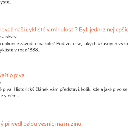
byste…
ali naši cyklisté v minulosti? Byli jedni z nejlepší
rt
,
rekord
bo dokonce závodíte na kole? Podívejte se, jakých úžasných výk
yklisté v roce 1888…
ařilo piva
y
ě piva. Historický článek vám představí, kolik, kde a jaké pivo se
 se v něm…
ý přivedl celou vesnici na mizinu