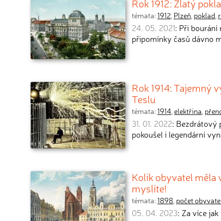
Rok 1912: Zlatý pokla
témata:
1912
,
Plzeň
,
poklad
,
24. 05. 2021
: Při bourání
připomínky časů dávno mi
Rok 1914: Tajemný v
Teslu
témata:
1914
,
elektřina
,
přen
31. 01. 2022
: Bezdrátový p
pokoušel i legendární vy
Kolik obyvatel měla 
myslíte!
témata:
1898
,
počet obyvate
05. 04. 2023
: Za více ja