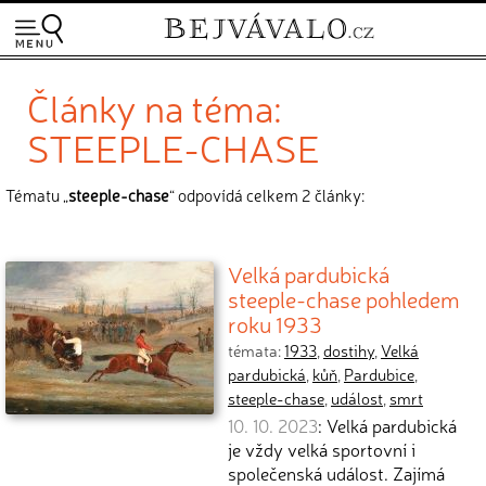
Články na téma:
STEEPLE-CHASE
Tématu „
steeple-chase
“ odpovídá celkem 2 články:
Velká pardubická
steeple-chase pohledem
roku 1933
témata:
1933
,
dostihy
,
Velká
pardubická
,
kůň
,
Pardubice
,
steeple-chase
,
událost
,
smrt
10. 10. 2023
: Velká pardubická
je vždy velká sportovní i
společenská událost. Zajímá