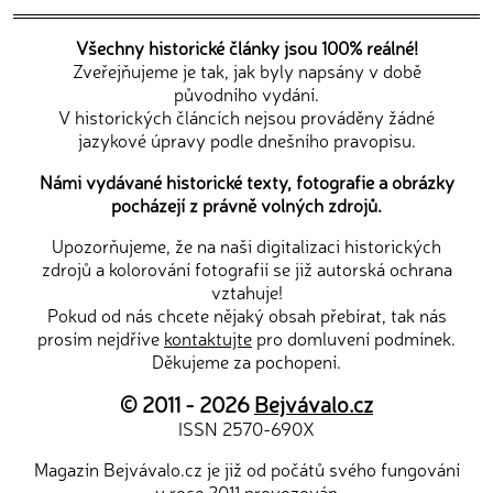
Všechny historické články jsou 100% reálné!
Zveřejňujeme je tak, jak byly napsány v době
původního vydání.
V historických článcích nejsou prováděny žádné
jazykové úpravy podle dnešního pravopisu.
Námi vydávané historické texty, fotografie a obrázky
pocházejí z právně volných zdrojů.
Upozorňujeme, že na naši digitalizaci historických
zdrojů a kolorování fotografií se již autorská ochrana
vztahuje!
Pokud od nás chcete nějaký obsah přebírat, tak nás
prosím nejdříve
kontaktujte
pro domluvení podmínek.
Děkujeme za pochopení.
© 2011 - 2026
Bejvávalo.cz
ISSN 2570-690X
Magazín Bejvávalo.cz je již od počátů svého fungování
v roce 2011 provozován