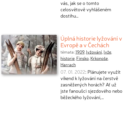
vás, jak se o tomto
celosvětově vyhlášeném
dostihu…
Úplná historie lyžování v
Evropě a v Čechách
témata:
1909
,
lyžování
,
lyže
,
historie
,
Finsko
,
Krkonoše
,
Harrach
07. 01. 2022
: Plánujete využít
víkend k lyžování na čerstvě
zasněžených horách? Ať už
jste fanoušci sjezdového nebo
běžeckého lyžování,…