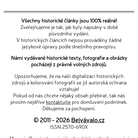
Všechny historické články jsou 100% reálné!
Zveřejňujeme je tak, jak byly napsány v době
původního vydání.
V historických článcích nejsou prováděny žádné
jazykové úpravy podle dnešního pravopisu.
Námi vydávané historické texty, fotografie a obrázky
pocházejí z právně volných zdrojů.
Upozorňujeme, že na naši digitalizaci historických
zdrojů a kolorování fotografií se již autorská ochrana
vztahuje!
Pokud od nás chcete nějaký obsah přebírat, tak nás
prosím nejdříve
kontaktujte
pro domluvení podmínek.
Děkujeme za pochopení.
© 2011 - 2026
Bejvávalo.cz
ISSN 2570-690X