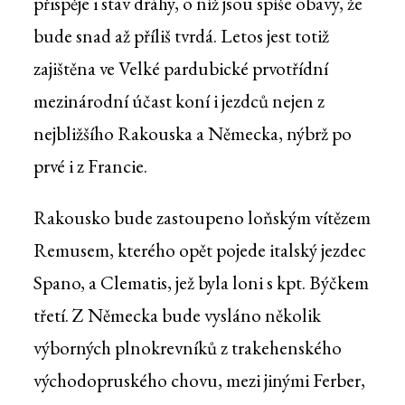
přispěje i stav dráhy, o níž jsou spíše obavy, že
bude snad až příliš tvrdá. Letos jest totiž
zajištěna ve Velké pardubické prvotřídní
mezinárodní účast koní i jezdců nejen z
nejbližšího Rakouska a Německa, nýbrž po
prvé i z Francie.
Rakousko bude zastoupeno loňským vítězem
Remusem, kterého opět pojede italský jezdec
Spano, a Clematis, jež byla loni s kpt. Býčkem
třetí. Z Německa bude vysláno několik
výborných plnokrevníků z trakehenského
východopruského chovu, mezi jinými Ferber,