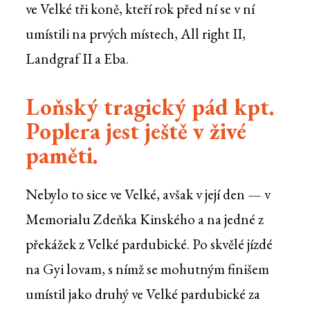
ve Velké tři koně, kteří rok před ní se v ní
umístili na prvých místech, All right II,
Landgraf II a Eba.
Loňský tragický pád kpt.
Poplera jest ještě v živé
paměti.
Nebylo to sice ve Velké, avšak v její den — v
Memorialu Zdeňka Kinského a na jedné z
překážek z Velké pardubické. Po skvělé jízdé
na Gyi lovam, s nímž se mohutným finišem
umístil jako druhý ve Velké pardubické za