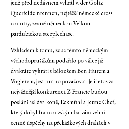
jenž před nedávnem vyhrál v. der Goltz
Querfeldeinrennen, nejtěžší německé cross
country, zvané německou Velkou
pardubickou steeplechase.
Vzhledem k tomu, že se těmto německým
východoprušákům podařilo po válce již
dvakráte vyhráti s běloušem Ben Hurem a
Voglerem, jest nutno považovati je i letos za
nejvážnější konkurenci. Z Francie budou
posláni asi dva koně, Eckmühl a Jeune Chef,
který dobyl francouzským barvám velmi
cenné úspěchy na překážkových drahách v