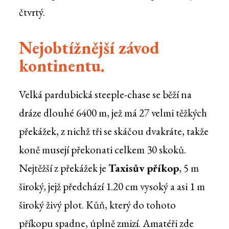
čtvrtý.
Nejobtížnější závod
kontinentu.
Velká pardubická steeple-chase se běží na
dráze dlouhé 6400 m, jež má 27 velmi těžkých
překážek, z nichž tři se skáčou dvakráte, takže
koně musejí překonati celkem 30 skoků.
Nejtěžší z překážek je
Taxisův příkop
, 5 m
široký, jejž předchází 1.20 cm vysoký a asi 1 m
široký živý plot. Kůň, který do tohoto
příkopu spadne, úplně zmizí. Amatéři zde