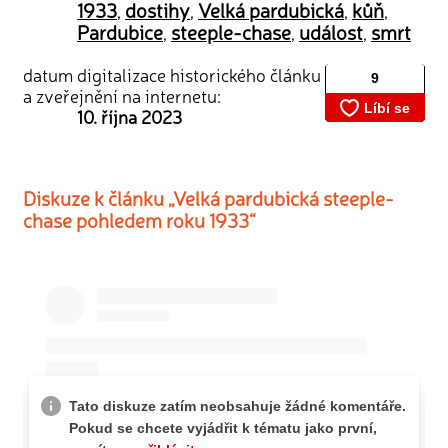
1933
dostihy
Velká pardubická
kůň
,
,
,
,
Pardubice
steeple-chase
událost
smrt
,
,
,
datum digitalizace historického článku
a zveřejnění na internetu:
10. října 2023
Diskuze k článku „Velká pardubická steeple-
chase pohledem roku 1933“