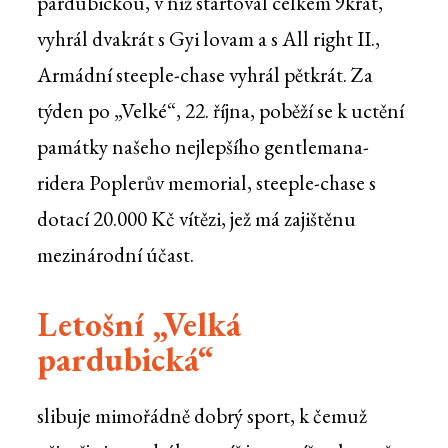
pardubickou, v níž startoval celkem 9krát,
vyhrál dvakrát s Gyi lovam a s All right II.,
Armádní steeple-chase vyhrál pětkrát. Za
týden po „Velké“, 22. října, poběží se k uctění
památky našeho nejlepšího gentlemana-
ridera Poplerův memorial, steeple-chase s
dotací 20.000 Kč vítězi, jež má zajištěnu
mezinárodní účast.
Letošní „Velká
pardubická“
slibuje mimořádně dobrý sport, k čemuž