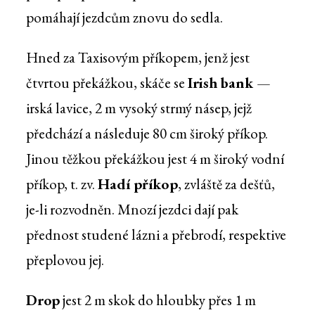
pomáhají jezdcům znovu do sedla.
Hned za Taxisovým příkopem, jenž jest
čtvrtou překážkou, skáče se
Irish bank
—
irská lavice, 2 m vysoký strmý násep, jejž
předchází a následuje 80 cm široký příkop.
Jinou těžkou překážkou jest 4 m široký vodní
příkop, t. zv.
Hadí příkop
, zvláště za dešťů,
je-li rozvodněn. Mnozí jezdci dají pak
přednost studené lázni a přebrodí, respektive
přeplovou jej.
Drop
jest 2 m skok do hloubky přes 1 m