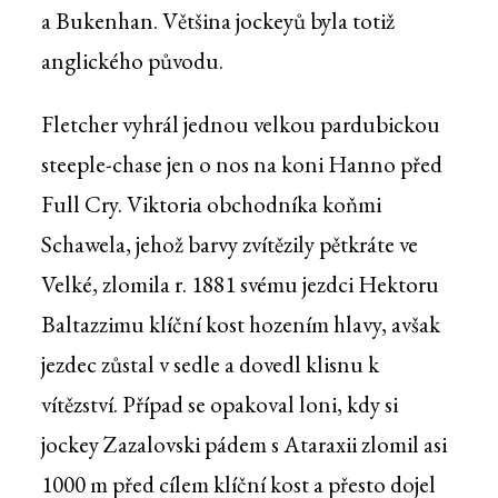
a Bukenhan. Většina jockeyů byla totiž
anglického původu.
Fletcher vyhrál jednou velkou pardubickou
steeple-chase jen o nos na koni Hanno před
Full Cry. Viktoria obchodníka koňmi
Schawela, jehož barvy zvítězily pětkráte ve
Velké, zlomila r. 1881 svému jezdci Hektoru
Baltazzimu klíční kost hozením hlavy, avšak
jezdec zůstal v sedle a dovedl klisnu k
vítězství. Případ se opakoval loni, kdy si
jockey Zazalovski pádem s Ataraxii zlomil asi
1000 m před cílem klíční kost a přesto dojel