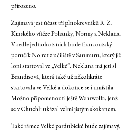
přirozeno.
Zajímavá jest účast tří plnokrevníků R. Z.
Kinského vítěze Pohanky, Normy a Neklana.
V sedle jednoho z nich bude francouzský
poručík Noiret z učiliště v Saumuru, který již
loni startoval ve „Velké“. Neklana má jeti sl.
Brandisová, která také už několikráte
startovala ve Velké a dokonce se i umístila.
Možno připomenouti ještě Wehrwolfa, jenž
se v Chuchli ukázal velmi jistým skokanem.
Také rámec Velké pardubické bude zajímavý,