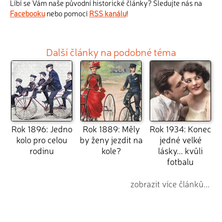
Líbí se Vám naše původní historické články? Sledujte nás na
Facebooku
nebo pomocí
RSS kanálu
!
Další články na podobné téma
Rok 1896: Jedno
Rok 1889: Měly
Rok 1934: Konec
kolo pro celou
by ženy jezdit na
jedné velké
rodinu
kole?
lásky... kvůli
fotbalu
zobrazit více článků...