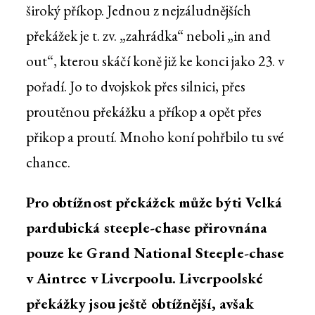
široký příkop. Jednou z nejzáludnějších
překážek je t. zv. „zahrádka“ neboli „in and
out“, kterou skáčí koně již ke konci jako 23. v
pořadí. Jo to dvojskok přes silnici, přes
proutěnou překážku a příkop a opět přes
přikop a proutí. Mnoho koní pohřbilo tu své
chance.
Pro obtížnost překážek může býti Velká
pardubická steeple-chase přirovnána
pouze ke Grand National Steeple-chase
v Aintree v Liverpoolu. Liverpoolské
překážky jsou ještě obtížnější, avšak