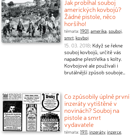
Jak probíhal souboj
amerických kovbojů?
Žádné pistole, něco
horšího!
témata:
1901
,
amerika
,
souboj
,
smrt
,
kovboj
15. 03. 2018
: Když se řekne
souboj kovbojů, určitě vás
napadne přestřelka s kolty.
Kovbojové ale používali i
brutálnější způsob souboje…
Co způsobily úplně první
inzeráty vytištěné v
novinách? Souboj na
pistole a smrt
vydavatele
témata:
1911
,
inzeráty
,
inzerce
,