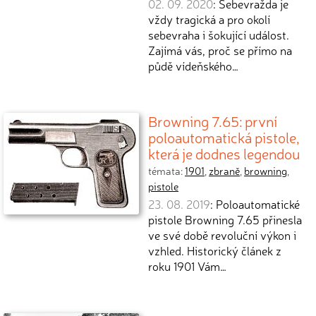
02. 09. 2020
: Sebevražda je
vždy tragická a pro okolí
sebevraha i šokující událost.
Zajímá vás, proč se přímo na
půdě vídeňského…
Browning 7.65: první
poloautomatická pistole,
která je dodnes legendou
témata:
1901
,
zbraně
,
browning
,
pistole
23. 08. 2019
: Poloautomatické
pistole Browning 7.65 přinesla
ve své době revoluční výkon i
vzhled. Historický článek z
roku 1901 Vám…