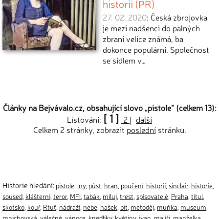
historii (PR)
27. 02. 2020
: Česká zbrojovka
je mezi nadšenci do palných
zbraní velice známá, ba
dokonce populární. Společnost
se sídlem v…
Články na Bejvávalo.cz, obsahující slovo „
pistole
“ (celkem 13):
[ 1 ]
Listování:
2
|
další
Celkem 2 stránky, zobrazit
poslední
stránku.
Historie hledání:
pistole
,
lny
,
půst
,
hran
,
poučení
,
historií
,
sinclair
,
historie
,
soused
,
klášterní
,
teror
,
MFI
,
tabák
,
miluj
,
trest
,
spisovatelé
,
Praha
,
titul
,
skotsko
,
kouř
,
Rtuť
,
nádraží
,
nebe
,
hašek
,
bit
,
metoděj
,
muňka
,
museum
,
mnichovská
,
válečné
,
vánoce
,
knedlíky
,
květiny
,
ivan
,
malíři
,
manželka
,