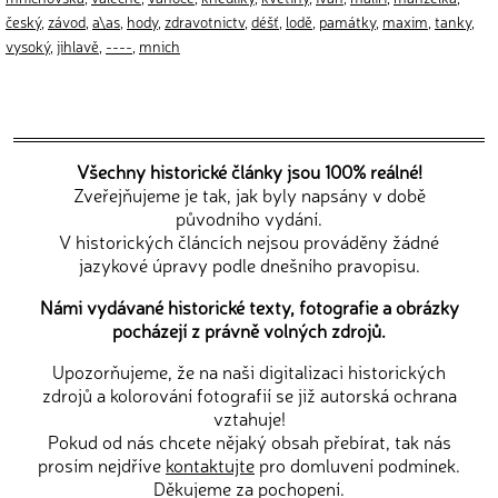
český
,
závod
,
a\as
,
hody
,
zdravotnictv
,
déšť
,
lodě
,
památky
,
maxim
,
tanky
,
vysoký
,
jihlavě
,
----
,
mnich
Všechny historické články jsou 100% reálné!
Zveřejňujeme je tak, jak byly napsány v době
původního vydání.
V historických článcích nejsou prováděny žádné
jazykové úpravy podle dnešního pravopisu.
Námi vydávané historické texty, fotografie a obrázky
pocházejí z právně volných zdrojů.
Upozorňujeme, že na naši digitalizaci historických
zdrojů a kolorování fotografií se již autorská ochrana
vztahuje!
Pokud od nás chcete nějaký obsah přebírat, tak nás
prosím nejdříve
kontaktujte
pro domluvení podmínek.
Děkujeme za pochopení.