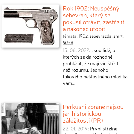
Rok 1902: Neúspěšný
sebevrah, který se
pokusil otrávit, zastřelit
a nakonec utopit
témata:
1902
,
sebevražda
,
smrt
,
štěstí
15. 06. 2022
: Jsou lidé, o
kterých se dá rozhodně
prohlásit, že mají víc štěstí
než rozumu. Jednoho
takového nešťastného mladíka
vám…
Perkusní zbraně nejsou
jen historickou
záležitostí (PR)
22. 01. 2019
: První střelné