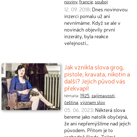
noviny
,
francie
,
souboj
12. 09. 2018
: Dnes novinovou
inzerci pomalu už ani
nevnímáme. Když se ale v
novinách objevily první
inzeráty, byla reakce
veřejnosti…
Jak vznikla slova grog,
pistole, kravata, nikotin a
další? Jejich původ vás
překvapí!
témata:
1925
,
zajímavosti
,
čeština
,
význam slov
05. 06. 2023
: Některá slova
bereme jako natolik obyčejná,
že ani nepřemýšlíme nad jejich
původem. Přitom je to
rozhodně škoda. Zajímá…