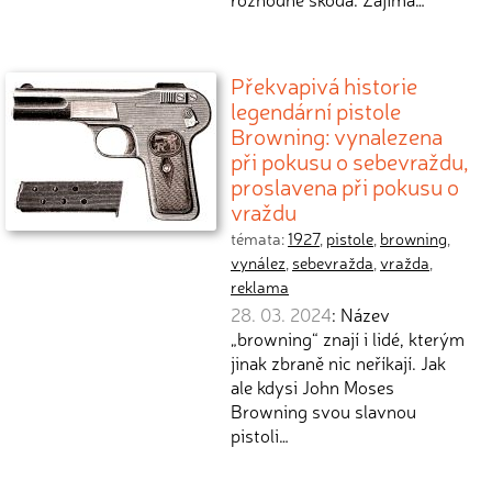
Překvapivá historie
legendární pistole
Browning: vynalezena
při pokusu o sebevraždu,
proslavena při pokusu o
vraždu
témata:
1927
,
pistole
,
browning
,
vynález
,
sebevražda
,
vražda
,
reklama
28. 03. 2024
: Název
„browning“ znají i lidé, kterým
jinak zbraně nic neříkají. Jak
ale kdysi John Moses
Browning svou slavnou
pistoli…