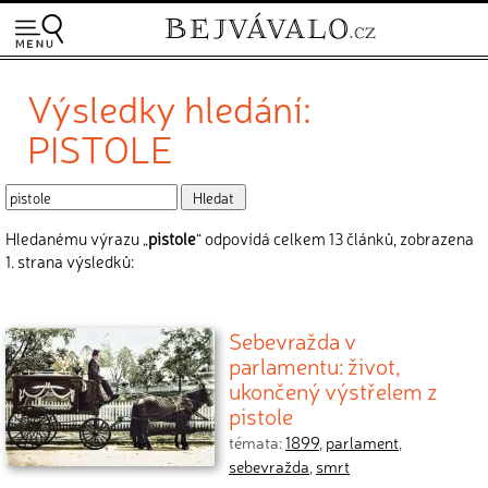
Výsledky hledání:
PISTOLE
Hledanému výrazu „
pistole
“ odpovídá celkem 13 článků, zobrazena
1. strana výsledků:
Sebevražda v
parlamentu: život,
ukončený výstřelem z
pistole
témata:
1899
,
parlament
,
sebevražda
,
smrt