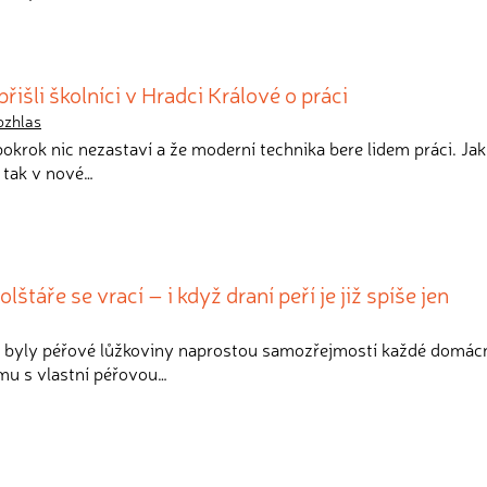
řišli školníci v Hradci Králové o práci
ozhlas
 pokrok nic nezastaví a že moderní technika bere lidem práci. Ja
 tak v nové…
štáře se vrací – i když draní peří je již spíše jen
i byly péřové lůžkoviny naprostou samozřejmostí každé domácno
mu s vlastní péřovou…