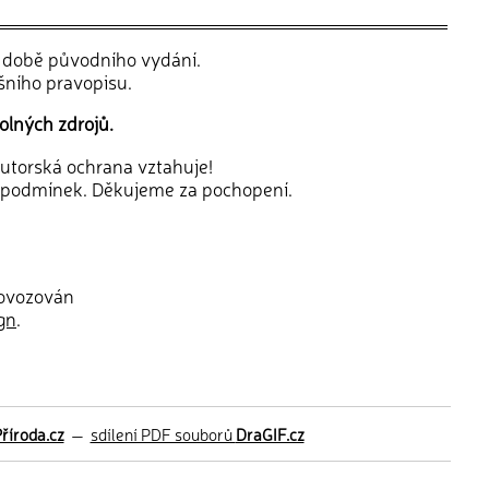
v době původního vydání.
šního pravopisu.
olných zdrojů.
 autorská ochrana vztahuje!
 podmínek. Děkujeme za pochopení.
rovozován
gn
.
říroda.cz
—
sdílení PDF souborů
DraGIF.cz