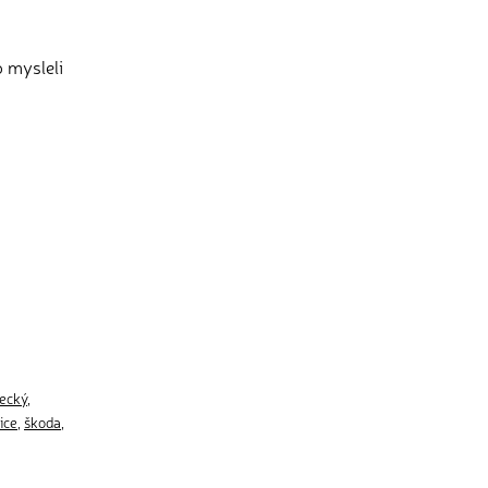
o mysleli
ecký
,
ice
,
škoda
,