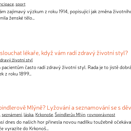
ncipace
,
sport
vám zajímavý výzkum z roku 1914, popisující jak změna životníh
ěnila ženské tělo…
louchat lékaře, když vám radí zdravý životní styl?
dravý životní styl
 pacientům často radí zdravý životní styl. Rada je to jistě dobrá,
k z roku 1899…
pindlerově Mlýně? Lyžování a seznamování se s dě
,
seznámení
,
láska
,
Krkonoše
,
Špindlerův Mlýn
,
rovnoprávnost
sí dnes do našich hor přinesla novou nadílku toužebně očekáv
že vyrazíte do Krkonoš…