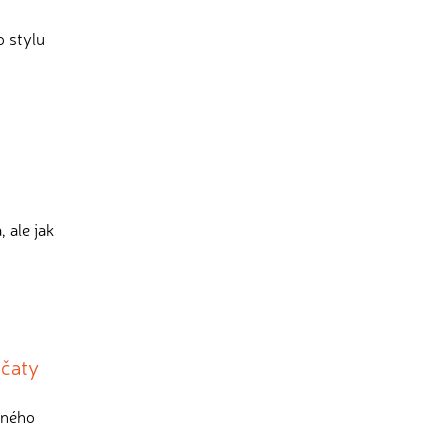
o stylu
 ale jak
včaty
aného