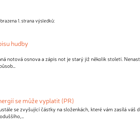
brazena 1. strana výsledků:
pisu hudby
ná notová osnova a zápis not je starý již několik století. Nenast
 způsob…
ergií se může vyplatit (PR)
eustále se zvyšující částky na složenkách, které vám zasílá váš 
noduššího,…