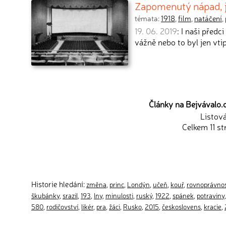
Zapomenutý nápad, jak
témata:
1918
,
film
,
natáčení
,
19. 06. 2019
: I naši předc
vážně nebo to byl jen vti
Články na Bejvávalo.c
Listov
Celkem 11 st
Historie hledání:
změna
,
princ
,
Londýn
,
učeň
,
kouř
,
rovnoprávno
škubánky
,
srazil
,
193
,
lny
,
minulosti
,
ruský
,
1922
,
spánek
,
potraviny
580
,
rodičovství
,
likér
,
pra
,
žáci
,
Rusko
,
2015
,
českoslovens
,
kracie
,