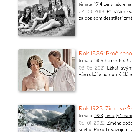
témata:
1914
,
ženy
,
tělo
,
ema
22. 03. 2018
: Přinášíme 
za poslední desetiletí zm
Rok 1889: Proč nepos
témata:
1889
,
humor
,
lékař
,
z
03. 06. 2021
: Lékaři svým
vám ukáže humorný článe
Rok 1923: Zima ve Š
témata:
1923
,
zima
,
lyžování
06. 01. 2022
: Změna poča
sněhu. Pokud uvažujete, 