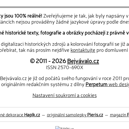
ky jsou 100% reálné!
Zveřejňujeme je tak, jak byly napsány 
článcích nejsou prováděny žádné jazykové úpravy podle dne
 historické texty, fotografie a obrázky pocházejí z právně v
igitalizaci historických zdrojů a kolorování fotografií se již
řebírat, tak nás prosím nejdříve
kontaktujte
pro domluvení
© 2011 - 2026
Bejvávalo.cz
ISSN 2570-690X
Bejvávalo.cz je již od počátů svého fungování v roce 2011 p
 originálním redakčním systému z dílny
Perpetum
web desi
Nastavení soukromí a cookies
ěné dekorace
Hapík.cz
—
originální samolepky
Pieris.cz
—
magazín
P