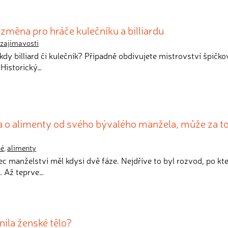
změna pro hráče kulečníku a billiardu
zajímavosti
někdy billiard či kulečník? Případně obdivujete mistrovství špičk
? Historický…
a o alimenty od svého bývalého manžela, může za t
né
,
alimenty
onec manželství měl kdysi dvě fáze. Nejdříve to byl rozvod, po k
u. Až teprve…
ila ženské tělo?