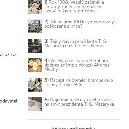
1)
Rok 1908: Veselý začátek a
smutný konec aneb mužský
sexuální život v průběhu…
2)
Jak se před 100 lety opravovaly
poškozené silnice?
3)
Tajný návrh prezidenta T. G.
Masaryka na smíření s Němci
al už čas
4)
Veselý život Sarah Bernhard,
dodnes známé z obrazů Alfonse
Muchy
5)
Recept na domácí bramborové
chipsy z roku 1936
6)
Dojemné reakce z celého světa
dodavatel
na smrt prezidenta T. G. Masaryka
Kolorované snímky