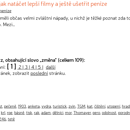
 natáčet lepší filmy a ještě ušetřit peníze
peníze
i měli občas velmi zvláštní nápady, u nichž je těžké poznat zda t
p. Mezi…
z, obsahující slovo „
změna
“ (celkem 109):
[ 1 ]
ání:
2
|
3
|
4
|
5
|
další
ránek, zobrazit
poslední
stránku.
st
,
pečeně
,
1903
,
anketa
,
vydra
,
turistick
,
zvin
,
TGM
,
kat
,
čištění
,
utopení
,
hrad
,
krl
,
rpe
,
básně
,
tisk
,
rak
,
adam
,
dělníci
,
mor
,
Thomayer
,
pero
,
odolnost
,
porodn
246
,
tetê