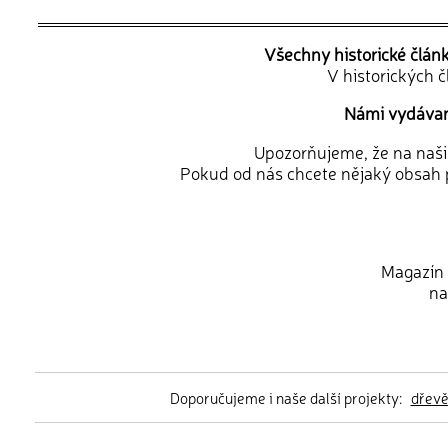
Všechny historické člán
V historických 
Námi vydávané
Upozorňujeme, že na naši d
Pokud od nás chcete nějaký obsah p
Magazín 
na
Doporučujeme i naše další projekty:
dřev