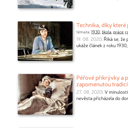
Technika, díky které p
témata:
1930
,
škola
,
práce
,
r
19. 08. 2020
: Říká se, že
ukáže článek z roku 1930,
Péřové přikrývky a pol
zapomenutou tradicí
27. 08. 2020
: V minulost
nevěsta přicházela do do