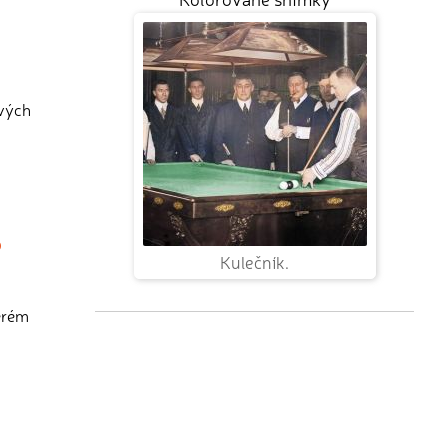
ových
o
Kulečník.
terém