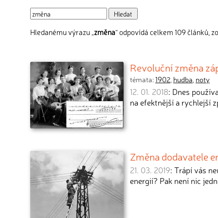
Hledanému výrazu „
změna
“ odpovídá celkem 109 článků, zo
Revoluční změna zá
témata:
1902
,
hudba
,
noty
12. 01. 2018
: Dnes používa
na efektnější a rychlejší
Změna dodavatele en
21. 03. 2019
: Trápí vás n
energií? Pak není nic jed