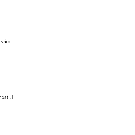
k vám
sti. I