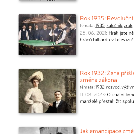
Rok 1935: Revoluční 
témata:
1935
,
kulečník
,
zrak
,
25. 06. 2021
: Hráli jste 
hráčů billiardu v televizi
Rok 1932: Žena přišl
změna zákona
témata:
1932
,
rozvod
,
výživ
11. 08. 2023
: Oficiální k
manželé přestali žít spol
Jak emancipace změn