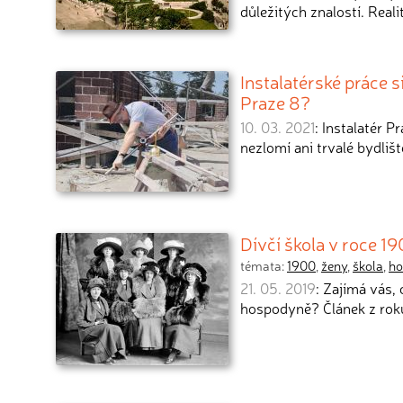
důležitých znalostí. Reali
Instalatérské práce s
Praze 8?
10. 03. 2021
: Instalatér P
nezlomí ani trvalé bydlišt
Dívčí škola v roce 19
témata:
1900
,
ženy
,
škola
,
ho
21. 05. 2019
: Zajímá vás,
hospodyně? Článek z rok