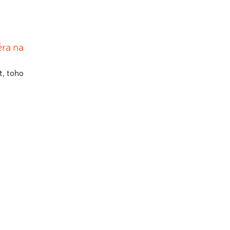
éra na
t, toho