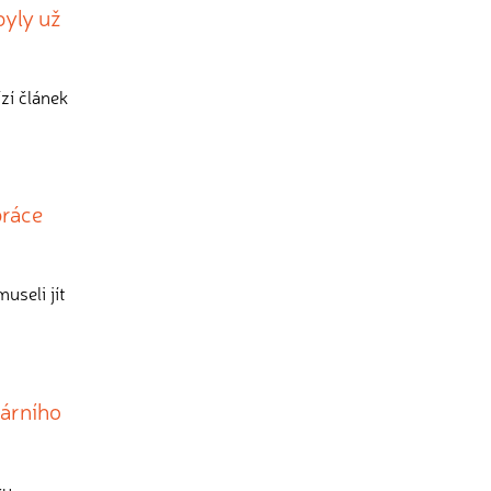
byly už
zí článek
práce
useli jít
várního
ku