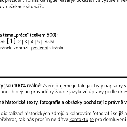
u v nečekané situaci?…
a téma „
práce
“ (celkem 500):
[ 1 ]
ání:
2
|
3
|
4
|
5
|
další
ránek, zobrazit
poslední
stránku.
ky jsou 100% reálné!
Zveřejňujeme je tak, jak byly napsány 
článcích nejsou prováděny žádné jazykové úpravy podle dne
 historické texty, fotografie a obrázky pocházejí z právně v
igitalizaci historických zdrojů a kolorování fotografií se již
řebírat, tak nás prosím nejdříve
kontaktujte
pro domluvení