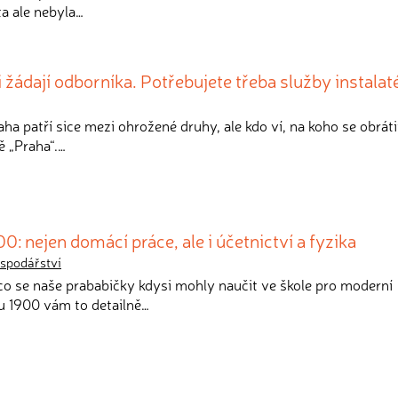
ta ale nebyla…
i žádají odborníka. Potřebujete třeba služby instalat
raha patří sice mezi ohrožené druhy, ale kdo ví, na koho se obráti
ě „Praha“.…
00: nejen domácí práce, ale i účetnictví a fyzika
spodářství
 co se naše prababičky kdysi mohly naučit ve škole pro moderní
u 1900 vám to detailně…