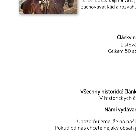
zachovávat klid a rozvah
Články n
Listov
Celkem 50 st
Všechny historické člán
V historických 
Námi vydávané
Upozorňujeme, že na naši d
Pokud od nás chcete nějaký obsah p