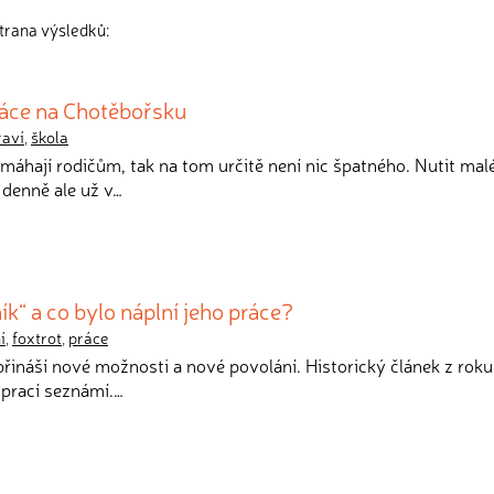
trana výsledků:
ráce na Chotěbořsku
raví
,
škola
omáhají rodičům, tak na tom určitě není nic špatného. Nutit malé
 denně ale už v…
ík“ a co bylo náplní jeho práce?
í
,
foxtrot
,
práce
přináší nové možnosti a nové povolání. Historický článek z rok
 prací seznámí.…