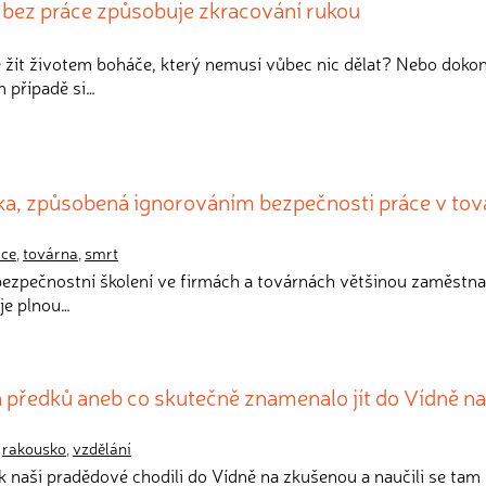
 bez práce způsobuje zkracování rukou
te žít životem boháče, který nemusí vůbec nic dělat? Nebo doko
m případě si…
íka, způsobená ignorováním bezpečnosti práce v tov
áce
,
továrna
,
smrt
 bezpečnostní školení ve firmách a továrnách většinou zaměstna
je plnou…
 předků aneb co skutečně znamenalo jít do Vídně na
,
rakousko
,
vzdělání
jak naši pradědové chodili do Vídně na zkušenou a naučili se tam