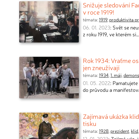
Snižuje sledování F
v roce 1919!
témata:
1919
,
produktivita p
06. 01. 2023
: Svět se neu
z roku 1919, ve kterém si…
Rok 1934: Vraťme os
jen zneužívají
témata:
1934
,
1. máj
,
demons
01. 05. 2022
: Pamatujete 
do průvodu a manifestov
Zajímavá ukázka klid
tisku
témata:
1928
,
prezident
,
klid
12. 01. 2023
: Zajímá vás,