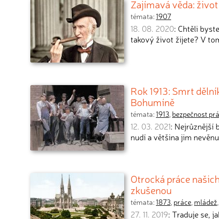
Zajímavá věda: život
témata:
1907
18. 08. 2020
: Chtěli bys
takový život žijete? V to
Rok 1913: Smrt děln
Bohumíně
témata:
1913
,
bezpečnost pr
12. 03. 2021
: Nejrůznější
nudí a většina jim nevěnu
Otrocká práce našich
zkušenou
témata:
1873
,
práce
,
mládež
27. 11. 2019
: Traduje se, 