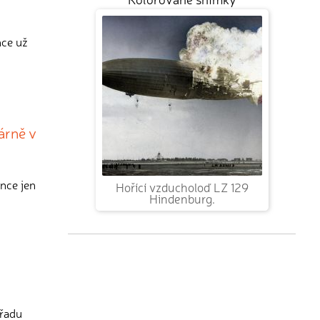
nce už
árně v
nce jen
Hořící vzducholoď LZ 129
Hindenburg.
 řadu