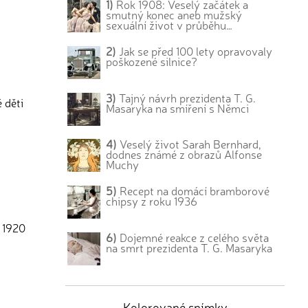
1)
Rok 1908: Veselý začátek a
smutný konec aneb mužský
sexuální život v průběhu…
2)
Jak se před 100 lety opravovaly
poškozené silnice?
3)
Tajný návrh prezidenta T. G.
 děti
Masaryka na smíření s Němci
4)
Veselý život Sarah Bernhard,
dodnes známé z obrazů Alfonse
Muchy
5)
Recept na domácí bramborové
chipsy z roku 1936
u 1920
6)
Dojemné reakce z celého světa
na smrt prezidenta T. G. Masaryka
Kolorované snímky