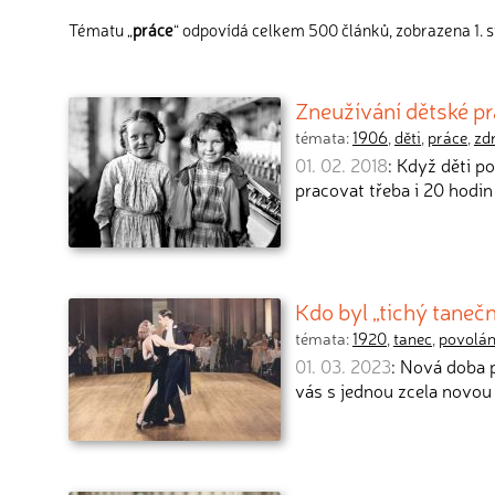
Tématu „
práce
“ odpovídá celkem 500 článků, zobrazena 1. s
Zneužívání dětské p
témata:
1906
,
děti
,
práce
,
zd
01. 02. 2018
: Když děti p
pracovat třeba i 20 hodin
Kdo byl „tichý tanečn
témata:
1920
,
tanec
,
povolán
01. 03. 2023
: Nová doba 
vás s jednou zcela novou