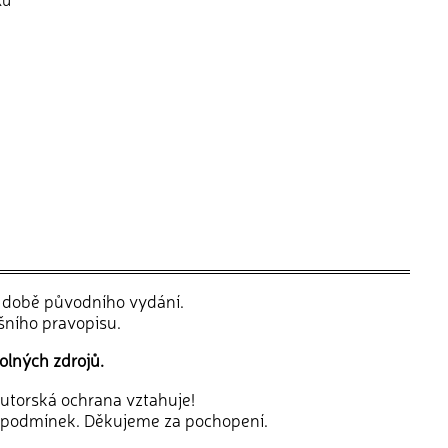
v době původního vydání.
šního pravopisu.
olných zdrojů.
 autorská ochrana vztahuje!
 podmínek. Děkujeme za pochopení.