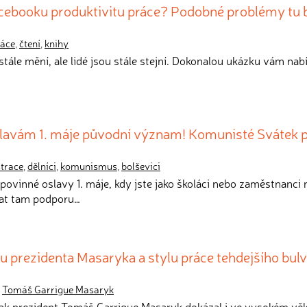
acebooku produktivitu práce? Podobné problémy tu 
ráce
,
čtení
,
knihy
stále mění, ale lidé jsou stále stejní. Dokonalou ukázku vám nabí
lavám 1. máje původní význam! Komunisté Svátek 
trace
,
dělníci
,
komunismus
,
bolševici
povinné oslavy 1. máje, kdy jste jako školáci nebo zaměstnanci m
at tam podporu…
u prezidenta Masaryka a stylu práce tehdejšího bul
,
Tomáš Garrigue Masaryk
 jak prezident Tomáš Garrigue Masaryk dokázal i ve vysokém vě