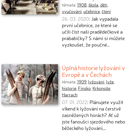
témata:
1908
,
škola
,
děti
,
vyučování
,
učebnice
,
čtení
26. 03. 2020
: Jak vypadala
první učebnice, ze které se
učili číst naši pradědečkové a
prababičky? S námi si můžete
vyzkoušet, že poučné…
Úplná historie lyžování v
Evropě a v Čechách
témata:
1909
,
lyžování
,
lyže
,
historie
,
Finsko
,
Krkonoše
,
Harrach
07. 01. 2022
: Plánujete využít
víkend k lyžování na čerstvě
zasněžených horách? Ať už
jste fanoušci sjezdového nebo
běžeckého lyžování,…