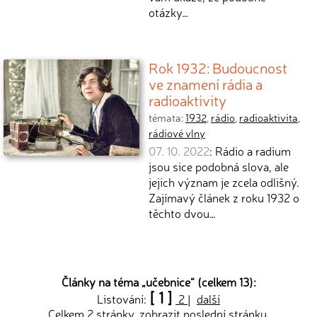
otázky…
Rok 1932: Budoucnost
ve znamení rádia a
radioaktivity
témata:
1932
,
rádio
,
radioaktivita
,
rádiové vlny
07. 10. 2022
: Rádio a radium
jsou sice podobná slova, ale
jejich význam je zcela odlišný.
Zajímavý článek z roku 1932 o
těchto dvou…
Články na téma „
učebnice
“ (celkem 13):
[ 1 ]
Listování:
2
|
další
Celkem 2 stránky, zobrazit
poslední
stránku.