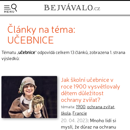
Články na téma:
UČEBNICE
Tématu „
učebnice
“ odpovídá celkem 13 článků, zobrazena 1. strana
výsledků:
Jak školní učebnice v
roce 1900 vysvětlovaly
dětem důležitost
ochrany zvířat?
témata:
1900
,
ochrana zvířat
,
škola
,
Francie
20. 04. 2023
: Mnoho lidí si
myslí, že důraz na ochranu