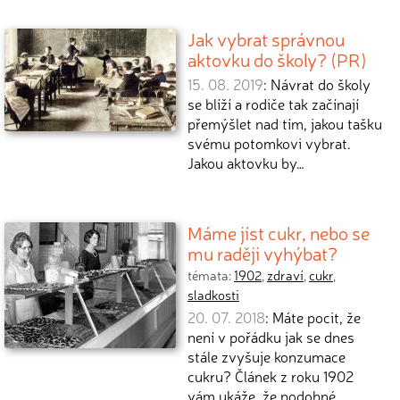
Jak vybrat správnou
aktovku do školy? (PR)
15. 08. 2019
: Návrat do školy
se blíží a rodiče tak začínají
přemýšlet nad tím, jakou tašku
svému potomkovi vybrat.
Jakou aktovku by…
Máme jíst cukr, nebo se
mu raději vyhýbat?
témata:
1902
,
zdraví
,
cukr
,
sladkosti
20. 07. 2018
: Máte pocit, že
není v pořádku jak se dnes
stále zvyšuje konzumace
cukru? Článek z roku 1902
vám ukáže, že podobné