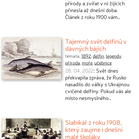
přírody a zvířat v ní žijících
přinesla až dnešní doba.
Článek z roku 1900 vám…
Tajemný svět delfínů v
dávných bájích
témata:
1892
,
delfín
,
legendy
,
příroda
,
moře
,
učebnice
28. 04. 2022
: Svět dnes
překvapila zpráva, že Rusko
nasadilo do války s Ukrajinou
cvičené delfíny. Pokud vás ale
místo nesmyslného…
Slabikář z roku 1908,
který zaujme i dnešní
malé školáky