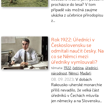
procházce do lesa? V tom
případě vás možná zaujme
ukázka z učebnice přírodopisu
z…
Rok 1922: Úředníci v
Československu se
odmítali naučit česky. Na
co se Němci mezi
úředníky vymlouvali?
témata:
1922
,
čeština
,
úředníci
,
národnost
,
Němci
,
Maďaři
08. 09. 2023
: V dobách
Rakousko-uherské monarchie
příliš nevadilo, že velká část
úředníků v Čechách mluvila
jen německy a na Slovensku…