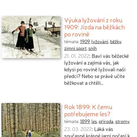
Výuka lyžování z roku
1909: Jízda na běžkách
po rovině
témata:
1909
,
lyžování
,
běžky
,
zimní sport
,
sníh
21. 01. 2022
: Baví vás běžecké
lyžování a zajímá vás, jak
kdysi po rovině lyžovali naši
předci? Nebo se právě učíte
běžkovat a chtěli…
Rok 1899: K čemu
potřebujeme les?
témata:
1899
,
les
,
příroda
,
stromy
23. 03. 2022
: Láká vás
současné krásné jarní počasí k