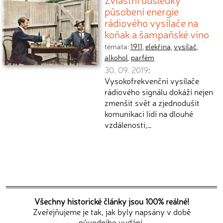
působení energie
rádiového vysílače na
koňak a šampaňské víno
témata:
1911
,
elekřina
,
vysílač
,
alkohol
,
parfém
30. 09. 2019
:
Vysokofrekvenční vysílače
rádiového signálu dokáží nejen
zmenšit svět a zjednodušit
komunikaci lidí na dlouhé
vzdálenosti,…
Všechny historické články jsou 100% reálné!
Zveřejňujeme je tak, jak byly napsány v době
původního vydání.