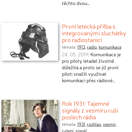
těchto dvou…
První letecká přilba s
integrovanými sluchátky
pro radiostanici
témata:
1913
,
rádio
,
komunikace
24. 05. 2019
: Komunikace je
pro piloty letadel životně
důležitá a proto se již první
piloti snažili využívat
komunikaci přes rádiové…
Rok 1931: Tajemné
signály z vesmíru ruší
poslech rádia
témata:
1931
,
rozhlas
,
vesmír
,
rušení
,
signál