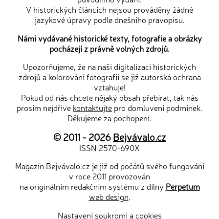
V historických článcích nejsou prováděny žádné
jazykové úpravy podle dnešního pravopisu.
Námi vydávané historické texty, fotografie a obrázky
pocházejí z právně volných zdrojů.
Upozorňujeme, že na naši digitalizaci historických
zdrojů a kolorování fotografií se již autorská ochrana
vztahuje!
Pokud od nás chcete nějaký obsah přebírat, tak nás
prosím nejdříve
kontaktujte
pro domluvení podmínek.
Děkujeme za pochopení.
© 2011 - 2026
Bejvávalo.cz
ISSN 2570-690X
Magazín Bejvávalo.cz je již od počátů svého fungování
v roce 2011 provozován
na originálním redakčním systému z dílny
Perpetum
web design
.
Nastavení soukromí a cookies