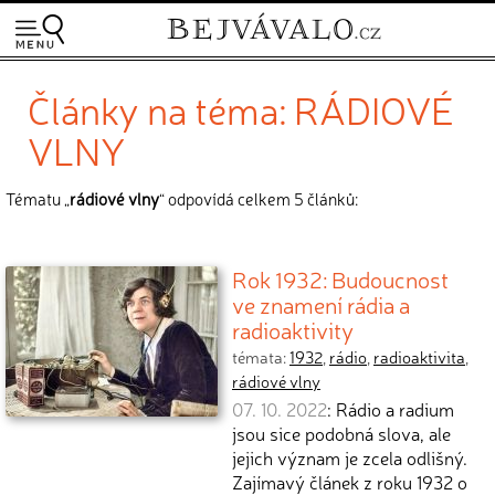
Články na téma: RÁDIOVÉ
VLNY
Tématu „
rádiové vlny
“ odpovídá celkem 5 článků:
Rok 1932: Budoucnost
ve znamení rádia a
radioaktivity
témata:
1932
,
rádio
,
radioaktivita
,
rádiové vlny
07. 10. 2022
: Rádio a radium
jsou sice podobná slova, ale
jejich význam je zcela odlišný.
Zajímavý článek z roku 1932 o