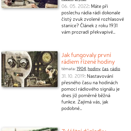
06. 05. 2022
: Máte při
poslechu rádia rádi dokonale
čistý zvuk zvolené rozhlasové
stanice? Článek z roku 1931
vám prozradí překvapivé…
Jak fungovaly první
rádiem řízené hodiny
témata:
1904
,
hodiny
,
čas
,
rádio
31. 10. 2019
: Nastavování
přesného času na hodinách
pomocí rádiového signálu je
dnes již poměrně běžná
funkce. Zajímá vás, jak
podobné…
Zvláštní důsledky