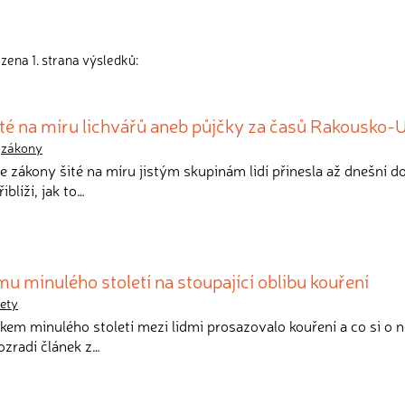
zena 1. strana výsledků:
ité na míru lichvářů aneb půjčky za časů Rakousko-
,
zákony
 že zákony šité na míru jistým skupinám lidí přinesla až dnešní d
blíží, jak to…
mu minulého století na stoupající oblibu kouření
rety
tkem minulého století mezi lidmi prosazovalo kouření a co si o 
ozradí článek z…