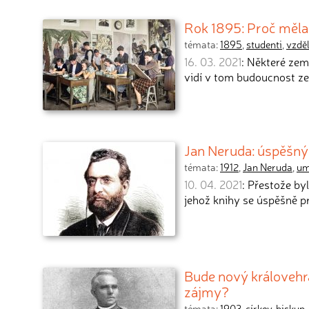
Rok 1895: Proč měla 
témata:
1895
,
studenti
,
vzdě
16. 03. 2021
: Některé zem
vidí v tom budoucnost ze
Jan Neruda: úspěšný
témata:
1912
,
Jan Neruda
,
um
10. 04. 2021
: Přestože by
jehož knihy se úspěšně p
Bude nový královehr
zájmy?
témata:
1903
,
církev
,
biskup
,