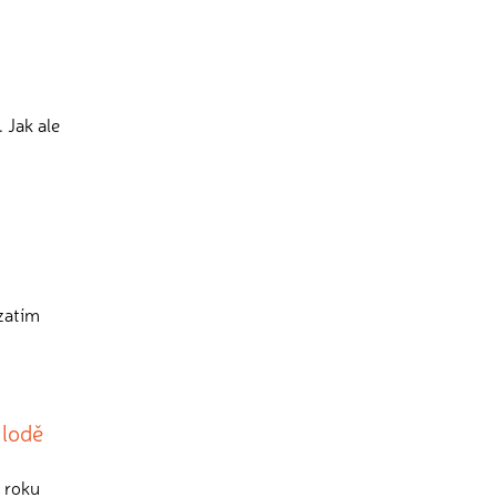
 Jak ale
 zatím
 lodě
z roku