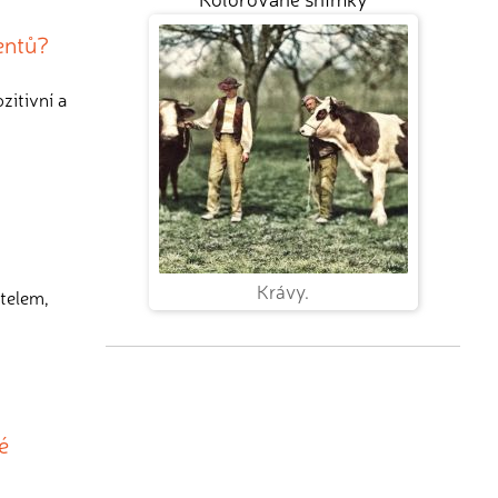
entů?
zitivní a
Krávy.
telem,
é