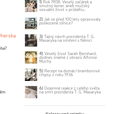
1)
Rok 1908: Veselý začátek a
smutný konec aneb mužský
sexuální život v průběhu…
2)
Jak se před 100 lety opravovaly
poškozené silnice?
Uherska
3)
Tajný návrh prezidenta T. G.
Masaryka na smíření s Němci
oba?
4)
Veselý život Sarah Bernhard,
dodnes známé z obrazů Alfonse
Muchy
5)
Recept na domácí bramborové
chipsy z roku 1936
6)
Dojemné reakce z celého světa
na smrt prezidenta T. G. Masaryka
něm
Kolorované snímky