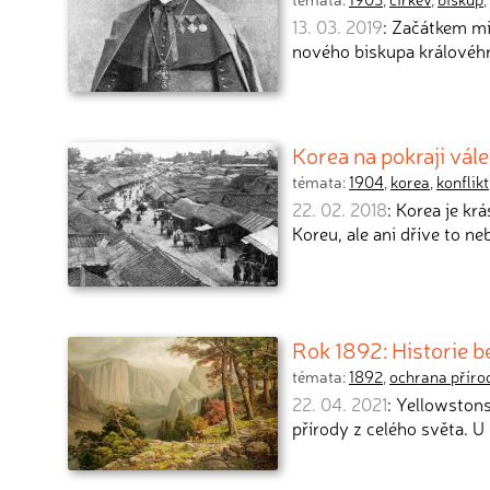
13. 03. 2019
: Začátkem mi
nového biskupa královéh
Korea na pokraji vál
témata:
1904
,
korea
,
konflikt
22. 02. 2018
: Korea je k
Koreu, ale ani dříve to ne
Rok 1892: Historie 
témata:
1892
,
ochrana příro
22. 04. 2021
: Yellowstons
přírody z celého světa. U 