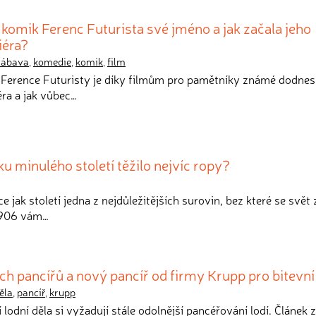
í komik Ferenc Futurista své jméno a jak začala jeho
iéra?
zábava
,
komedie
,
komik
,
film
 Ference Futuristy je díky filmům pro pamětníky známé dodnes.
éra a jak vůbec…
ku minulého století těžilo nejvíc ropy?
íce jak století jedna z nejdůležitějších surovin, bez které se svět
 1906 vám…
ích pancířů a nový pancíř od firmy Krupp pro bitevní
ěla
,
pancíř
,
krupp
ší lodní děla si vyžadují stále odolnější pancéřování lodí. Článek 