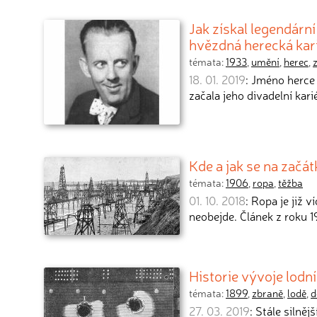
Jak získal legendárn
hvězdná herecká kar
témata:
1933
,
umění
,
herec
,
18. 01. 2019
: Jméno herce
začala jeho divadelní kari
Kde a jak se na začát
témata:
1906
,
ropa
,
těžba
01. 10. 2018
: Ropa je již v
neobejde. Článek z roku
Historie vývoje lodn
témata:
1899
,
zbraně
,
lodě
,
d
27. 03. 2019
: Stále silněj