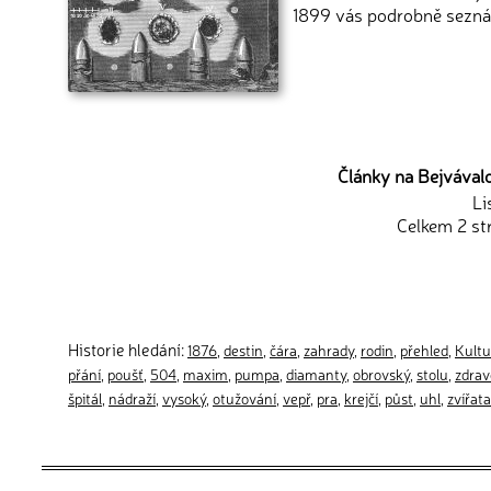
1899 vás podrobně sezná
Články na Bejvávalo.
Li
Celkem 2 st
Historie hledání:
1876
,
destin
,
čára
,
zahrady
,
rodin
,
přehled
,
Kultu
přání
,
poušť
,
504
,
maxim
,
pumpa
,
diamanty
,
obrovský
,
stolu
,
zdrav
špitál
,
nádraží
,
vysoký
,
otužování
,
vepř
,
pra
,
krejčí
,
půst
,
uhl
,
zvířata