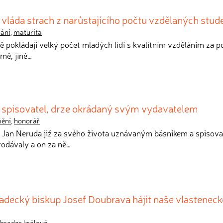
vláda strach z narůstajícího počtu vzdělaných stud
lání
,
maturita
ě pokládají velký počet mladých lidí s kvalitním vzděláním za po
mě, jiné…
 spisovatel, drze okrádaný svým vydavatelem
ění
,
honorář
l Jan Neruda již za svého života uznávaným básníkem a spisova
rodávaly a on za ně…
adecký biskup Josef Doubrava hájit naše vlasteneck
hradec králové