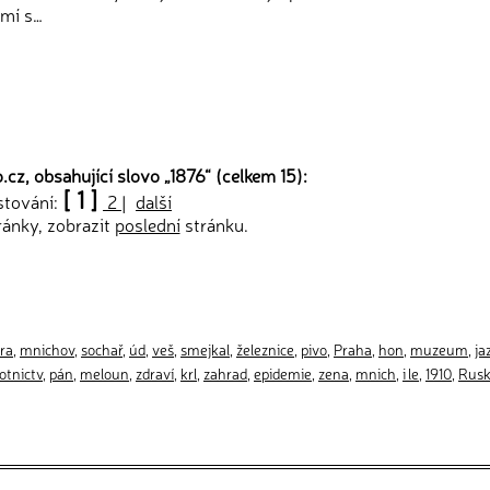
mí s…
cz, obsahující slovo „
1876
“ (celkem 15):
[ 1 ]
stování:
2
|
další
ránky, zobrazit
poslední
stránku.
ra
,
mnichov
,
sochař
,
úd
,
veš
,
smejkal
,
železnice
,
pivo
,
Praha
,
hon
,
muzeum
,
ja
otnictv
,
pán
,
meloun
,
zdraví
,
krl
,
zahrad
,
epidemie
,
zena
,
mnich
,
i le
,
1910
,
Rus