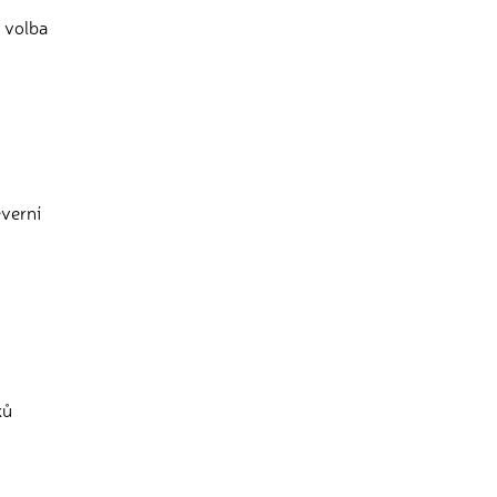
u volba
verní
ků