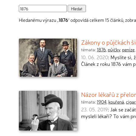
Hledanému výrazu „
1876
“ odpovídá celkem 15 článků, zobra
Zákony o půjčkách š
témata:
1876
,
půjčky
,
peníze
10. 06. 2020
: Myslíte si,
Článek z roku 1876 vám při
Názor lékařů z přelo
témata:
1904
,
kouřená
,
ciga
23. 05. 2019
: Jak se začá
mysleli lékaři? To vám pr