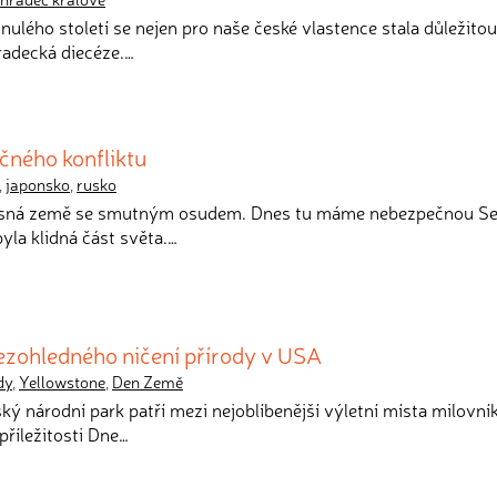
nulého století se nejen pro naše české vlastence stala důležito
radecká diecéze.…
ečného konfliktu
,
japonsko
,
rusko
rásná země se smutným osudem. Dnes tu máme nebezpečnou Se
byla klidná část světa.…
bezohledného ničení přírody v USA
dy
,
Yellowstone
,
Den Země
ký národní park patří mezi nejoblíbenější výletní místa milovní
příležitosti Dne…