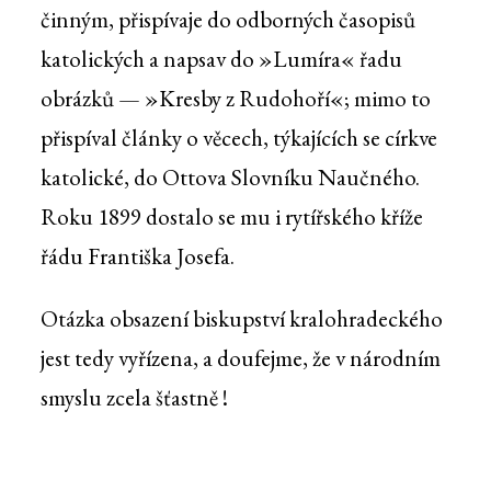
činným, přispívaje do odborných časopisů
katolických a napsav do »Lumíra« řadu
obrázků — »Kresby z Rudohoří«; mimo to
přispíval články o věcech, týkajících se církve
katolické, do Ottova Slovníku Naučného.
Roku 1899 dostalo se mu i rytířského kříže
řádu Františka Josefa.
Otázka obsazení biskupství kralohradeckého
jest tedy vyřízena, a doufejme, že v národním
smyslu zcela šťastně !