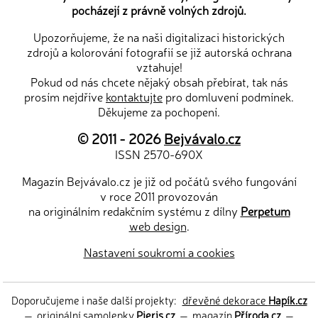
pocházejí z právně volných zdrojů.
Upozorňujeme, že na naši digitalizaci historických
zdrojů a kolorování fotografií se již autorská ochrana
vztahuje!
Pokud od nás chcete nějaký obsah přebírat, tak nás
prosím nejdříve
kontaktujte
pro domluvení podmínek.
Děkujeme za pochopení.
© 2011 - 2026
Bejvávalo.cz
ISSN 2570-690X
Magazín Bejvávalo.cz je již od počátů svého fungování
v roce 2011 provozován
na originálním redakčním systému z dílny
Perpetum
web design
.
Nastavení soukromí a cookies
Doporučujeme i naše další projekty:
dřevěné dekorace
Hapík.cz
—
originální samolepky
Pieris.cz
—
magazín
Příroda.cz
—