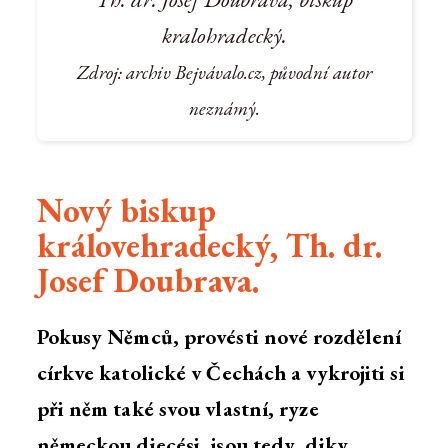
kralohradecký.
Zdroj: archiv Bejvávalo.cz, původní autor
neznámý.
Nový biskup
královehradecký, Th. dr.
Josef Doubrava.
Pokusy Němců, provésti nové rozdělení
církve katolické v Čechách a vykrojiti si
při něm také svou vlastní, ryze
německou diecési, jsou tedy, diky