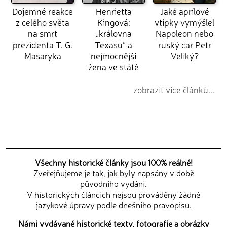
Dojemné reakce
Henrietta
Jaké aprílové
z celého světa
Kingová:
vtípky vymýšlel
na smrt
„královna
Napoleon nebo
prezidenta T. G.
Texasu“ a
ruský car Petr
Masaryka
nejmocnější
Veliký?
žena ve státě
zobrazit více článků...
Všechny historické články jsou 100% reálné!
Zveřejňujeme je tak, jak byly napsány v době
původního vydání.
V historických článcích nejsou prováděny žádné
jazykové úpravy podle dnešního pravopisu.
Námi vydávané historické texty, fotografie a obrázky