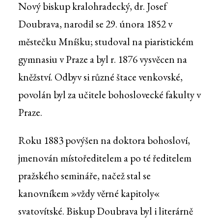
Nový biskup kralohradecký, dr. Josef
Doubrava, narodil se 29. února 1852 v
městečku Mníšku; studoval na piaristickém
gymnasiu v Praze a byl r. 1876 vysvěcen na
kněžství. Odbyv si různé štace venkovské,
povolán byl za učitele bohoslovecké fakulty v
Praze.
Roku 1883 povýšen na doktora bohosloví,
jmenován místoředitelem a po té ředitelem
pražského semináře, načež stal se
kanovníkem »vždy věrné kapitoly«
svatovítské. Biskup Doubrava byl i literárně