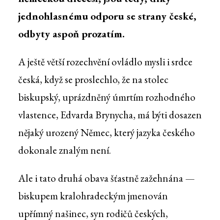
jednohlasnému odporu se strany české,
odbyty aspoň prozatím.
A ještě větší rozechvění ovládlo mysli i srdce
česká, když se proslechlo, že na stolec
biskupský, uprázdněný úmrtím rozhodného
vlastence, Edvarda Brynycha, má býti dosazen
nějaký urozený Němec, který jazyka českého
dokonale znalým není.
Ale i tato druhá obava šťastně zažehnána —
biskupem kralohradeckým jmenován
upřímný našinec, syn rodičů českých,