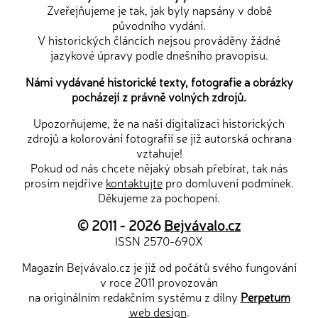
Zveřejňujeme je tak, jak byly napsány v době
původního vydání.
V historických článcích nejsou prováděny žádné
jazykové úpravy podle dnešního pravopisu.
Námi vydávané historické texty, fotografie a obrázky
pocházejí z právně volných zdrojů.
Upozorňujeme, že na naši digitalizaci historických
zdrojů a kolorování fotografií se již autorská ochrana
vztahuje!
Pokud od nás chcete nějaký obsah přebírat, tak nás
prosím nejdříve
kontaktujte
pro domluvení podmínek.
Děkujeme za pochopení.
© 2011 - 2026
Bejvávalo.cz
ISSN 2570-690X
Magazín Bejvávalo.cz je již od počátů svého fungování
v roce 2011 provozován
na originálním redakčním systému z dílny
Perpetum
web design
.