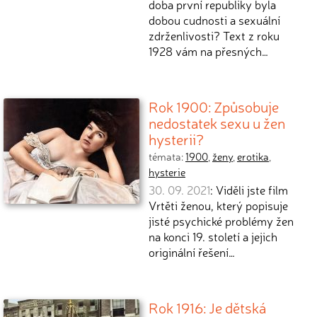
doba první republiky byla
dobou cudnosti a sexuální
zdrženlivosti? Text z roku
1928 vám na přesných…
Rok 1900: Způsobuje
nedostatek sexu u žen
hysterii?
témata:
1900
,
ženy
,
erotika
,
hysterie
30. 09. 2021
: Viděli jste film
Vrtěti ženou, který popisuje
jisté psychické problémy žen
na konci 19. století a jejich
originální řešení…
Rok 1916: Je dětská