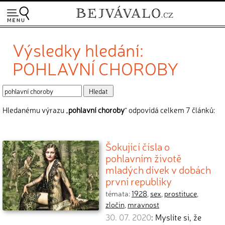
Výsledky hledání:
POHLAVNÍ CHOROBY
Hledanému výrazu „
pohlavní choroby
“ odpovídá celkem 7 článků:
Šokující čísla o
pohlavním životě
mladých dívek v dobách
první republiky
témata:
1928
,
sex
,
prostituce
,
zločin
,
mravnost
30. 07. 2020
: Myslíte si, že