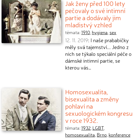
Jak ženy před 100 lety
pečovaly o své intimní
partie a dodávaly jim
mladistvý vzhled
témata:
1910
,
hygiena
,
sex
12. 11. 2019
: I naše prababičky
měly svá tajemství... Jedno z
nich se týkalo speciální péče o
dámské intimní partie, se
kterou vás…
Homosexualita,
bisexualita a změny
pohlaví na
sexuologickém kongresu
v roce 1932.
témata:
1932
,
LGBT
,
homosexualita
,
Brno
,
konference