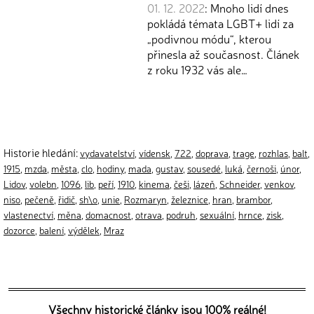
01. 12. 2022
: Mnoho lidí dnes
pokládá témata LGBT+ lidí za
„podivnou módu“, kterou
přinesla až současnost. Článek
z roku 1932 vás ale…
Historie hledání:
vydavatelství
,
vídensk
,
722
,
doprava
,
trage
,
rozhlas
,
balt
,
1915
,
mzda
,
města
,
clo
,
hodiny
,
mada
,
gustav
,
sousedé
,
luká
,
černoši
,
únor
,
Lidov
,
volebn
,
1096
,
lib
,
peří
,
1910
,
kinema
,
češi
,
lázeň
,
Schneider
,
venkov
,
niso
,
pečeně
,
řidič
,
sh\o
,
unie
,
Rozmaryn
,
železnice
,
hran
,
brambor
,
vlastenectví
,
měna
,
domacnost
,
otrava
,
podruh
,
sexuální
,
hrnce
,
zisk
,
dozorce
,
balení
,
výdělek
,
Mraz
Všechny historické články jsou 100% reálné!