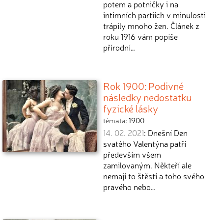
potem a potničky i na
intimních partiích v minulosti
trápily mnoho žen. Článek z
roku 1916 vám popíše
přírodní…
Rok 1900: Podivné
následky nedostatku
fyzické lásky
témata:
1900
14. 02. 2021
: Dnešní Den
svatého Valentýna patří
především všem
zamilovaným. Někteří ale
nemají to štěstí a toho svého
pravého nebo…