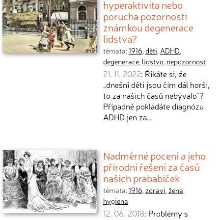
hyperaktivita nebo
porucha pozornosti
známkou degenerace
lidstva?
témata:
1916
,
děti
,
ADHD
,
degenerace
,
lidstvo
,
nepozornost
21. 11. 2022
: Říkáte si, že
„dnešní děti jsou čím dál horší,
to za našich časů nebývalo“?
Případně pokládáte diagnózu
ADHD jen za…
Nadměrné pocení a jeho
přírodní řešení za časů
našich prababiček
témata:
1916
,
zdraví
,
žena
,
hygiena
12. 06. 2018
: Problémy s