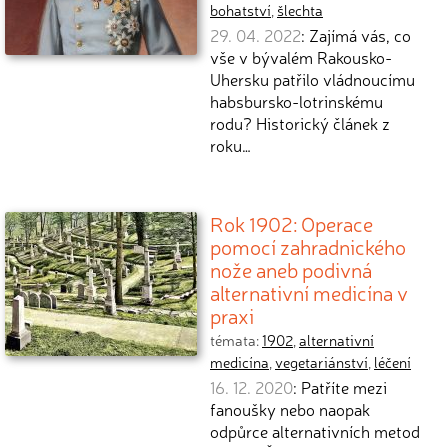
bohatství
,
šlechta
29. 04. 2022
: Zajímá vás, co
vše v bývalém Rakousko-
Uhersku patřilo vládnoucímu
habsbursko-lotrinskému
rodu? Historický článek z
roku…
Rok 1902: Operace
pomocí zahradnického
nože aneb podivná
alternativní medicína v
praxi
témata:
1902
,
alternativní
medicína
,
vegetariánství
,
léčení
16. 12. 2020
: Patříte mezi
fanoušky nebo naopak
odpůrce alternativních metod