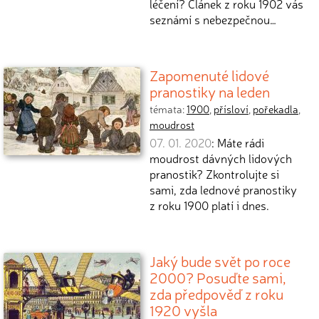
léčení? Článek z roku 1902 vás
seznámí s nebezpečnou…
Zapomenuté lidové
pranostiky na leden
témata:
1900
,
přísloví
,
pořekadla
,
moudrost
07. 01. 2020
: Máte rádi
moudrost dávných lidových
pranostik? Zkontrolujte si
sami, zda lednové pranostiky
z roku 1900 platí i dnes.
Jaký bude svět po roce
2000? Posuďte sami,
zda předpověď z roku
1920 vyšla