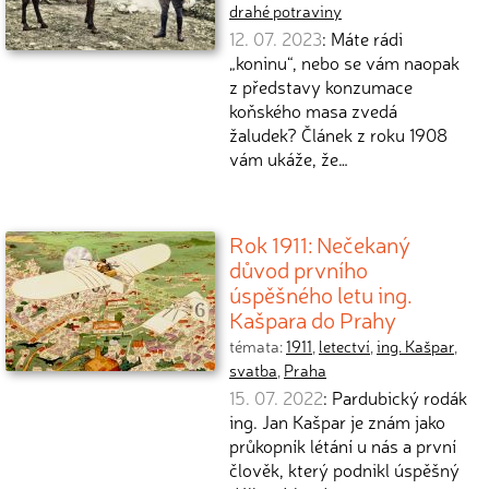
drahé potraviny
12. 07. 2023
: Máte rádi
„koninu“, nebo se vám naopak
z představy konzumace
koňského masa zvedá
žaludek? Článek z roku 1908
vám ukáže, že…
Rok 1911: Nečekaný
důvod prvního
úspěšného letu ing.
Kašpara do Prahy
témata:
1911
,
letectví
,
ing. Kašpar
,
svatba
,
Praha
15. 07. 2022
: Pardubický rodák
ing. Jan Kašpar je znám jako
průkopník létání u nás a první
člověk, který podnikl úspěšný