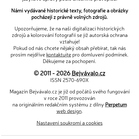
Námi vydávané historické texty, fotografie a obrázky
pocházejí z právně volných zdrojů.
Upozorňujeme, že na naši digitalizaci historických
zdrojů a kolorování fotografií se již autorská ochrana
vztahuje!
Pokud od nás chcete nějaký obsah přebírat, tak nás
prosím nejdříve
kontaktujte
pro domluvení podmínek.
Děkujeme za pochopení.
© 2011 - 2026
Bejvávalo.cz
ISSN 2570-690X
Magazín Bejvávalo.cz je již od počátů svého fungování
v roce 2011 provozován
na originálním redakčním systému z dílny
Perpetum
web design
.
Nastavení soukromí a cookies