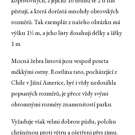
kopřivovitých, z jejichž 10 druhů se 2 u nás
pěstují, a která dorůstá mnohdy obrovských
rozměrů. Tak exemplár z našeho obrázku má
výšku 1½ m, a jeho listy dosahuji délky a šířky
1 m.
Mocná žebra listová jsou vespod poseta
měkkými ostny. Rostlina tato, pocházející z
Chile v Jižní Americe, byť i vždy nedosáhla
popsaných rozměrů, je přece vždy svými
ohromnými rozměry znamenitostí parku.
Vyžaduje však velmi dobrou půdu, polohu
chráněnou proti větru a ošetřeni přes zimu.