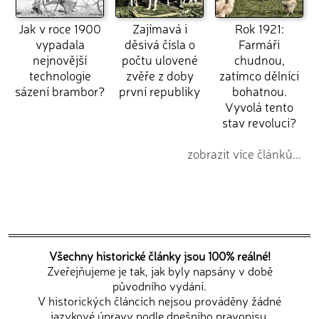
Jak v roce 1900
Zajímavá i
Rok 1921:
vypadala
děsivá čísla o
Farmáři
nejnovější
počtu ulovené
chudnou,
technologie
zvěře z doby
zatímco dělníci
sázení brambor?
první republiky
bohatnou.
Vyvolá tento
stav revoluci?
zobrazit více článků...
Všechny historické články jsou 100% reálné!
Zveřejňujeme je tak, jak byly napsány v době
původního vydání.
V historických článcích nejsou prováděny žádné
jazykové úpravy podle dnešního pravopisu.