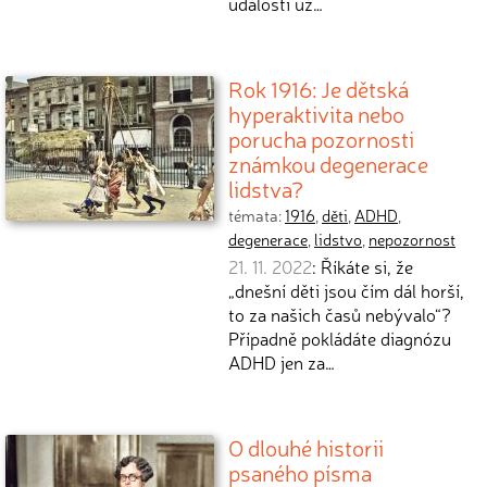
události už…
Rok 1916: Je dětská
hyperaktivita nebo
porucha pozornosti
známkou degenerace
lidstva?
témata:
1916
,
děti
,
ADHD
,
degenerace
,
lidstvo
,
nepozornost
21. 11. 2022
: Říkáte si, že
„dnešní děti jsou čím dál horší,
to za našich časů nebývalo“?
Případně pokládáte diagnózu
ADHD jen za…
O dlouhé historii
psaného písma