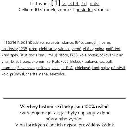
[ 1 ]
Listování:
2
|
3
|
4
|
5
|
další
Celkem 10 stránek, zobrazit
poslední
stránku.
Historie hledání:
lidstvo
,
zdravotn
,
slunce
,
1845
,
Londýn
,
hovno
,
hostinský
,
1935
,
uzen
,
elektrarny
,
vánoce
,
země
,
vláčky
,
vojna
,
pojištění
,
krev
,
zpěv
,
Rtuť
,
socialismu
,
miluj
,
rizoto
,
1933
,
kola
,
vysok
,
očkování
,
plan
,
vna
,
i le
,
se l
,
ssex
,
ekonomika
,
Kuličkové
,
klobouk
,
zábava
,
ras
,
pull
,
brambor
,
Slovensko
,
poštovn
,
kolín
,
ＪＲＡ
,
chlebové
,
koni
,
bojov
,
náměstí
,
kolo
,
průmysl
,
charita
,
nahá
,
železnice
Všechny historické články jsou 100% reálné!
Zveřejňujeme je tak, jak byly napsány v době
původního vydání.
V historických článcích nejsou prováděny žádné