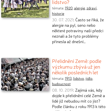
lidstvo?
témata:
1920
,
alergie
,
zdraví
,
historie
30. 07. 2021
: Často se říká, že
alergie na pyl, seno nebo
některé potraviny naši předci
neznali a že tyto problémy
přinesla až dnešní…
Přelidnění Země: podle
výzkumu zbývá už jen
několik posledních let
témata:
1913
,
lidstvo
,
jídlo
,
budoucnost
08. 10. 2019
: Zajímá vás, kdy
dojde k přelidnění celé Země a
lidé již nebudou mít co jíst?
Podle článku z roku 1913 k této