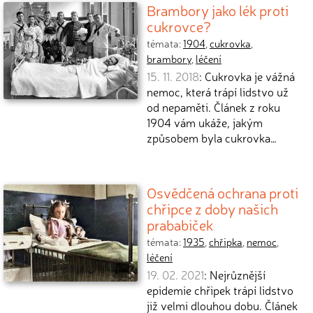
Brambory jako lék proti
cukrovce?
témata:
1904
,
cukrovka
,
brambory
,
léčení
15. 11. 2018
: Cukrovka je vážná
nemoc, která trápí lidstvo už
od nepaměti. Článek z roku
1904 vám ukáže, jakým
způsobem byla cukrovka…
Osvědčená ochrana proti
chřipce z doby našich
prababiček
témata:
1935
,
chřipka
,
nemoc
,
léčení
19. 02. 2021
: Nejrůznější
epidemie chřipek trápí lidstvo
již velmi dlouhou dobu. Článek