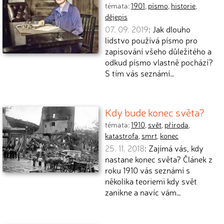
témata:
1901
,
písmo
,
historie
,
dějepis
07. 09. 2019
: Jak dlouho
lidstvo používá písmo pro
zapisování všeho důležitého a
odkud písmo vlastně pochází?
S tím vás seznámí…
Kdy bude konec světa?
témata:
1910
,
svět
,
příroda
,
katastrofa
,
smrt
,
konec
25. 11. 2018
: Zajímá vás, kdy
nastane konec světa? Článek z
roku 1910 vás seznámí s
několika teoriemi kdy svět
zanikne a navíc vám…