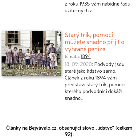
z roku 1935 vám nabídne řadu
užitečných a…
Starý trik, pomocí
můžete snadno přijít o
vyhrané peníze
témata:
1894
18. 09. 2020
: Podvody jsou
staré jako lidstvo samo.
Článek z roku 1894 vám
představí starý trik, pomocí
kterého podvodníci dokáží
snadno…
Články na Bejvávalo.cz, obsahující slovo „
lidstvo
“ (celkem
92):