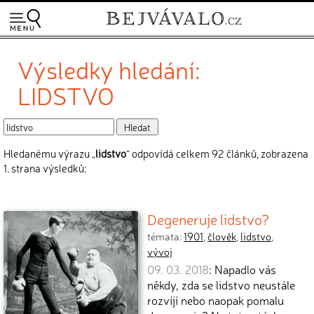
Výsledky hledání:
LIDSTVO
Hledanému výrazu „
lidstvo
“ odpovídá celkem 92 článků, zobrazena
1. strana výsledků:
Degeneruje lidstvo?
témata:
1901
,
člověk
,
lidstvo
,
vývoj
09. 03. 2018
: Napadlo vás
někdy, zda se lidstvo neustále
rozvíjí nebo naopak pomalu