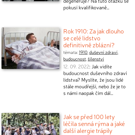
degeneruje? Na tuto otázku se
pokusí kvalifikovaně…
Rok 1910: Za jak dlouho
se celé lidstvo
definitivně zblázní?
témata:
1910
,
duševní zdraví
,
budoucnost
,
šílenství
12. 09. 2022
: Jak vidíte
budoucnost duševního zdraví
lidstva? Myslíte, že jsou lidé
stále moudřejší, nebo že je to
s námi naopak čím dál…
Jak se před 100 lety
léčila senná rýma a jaké
další alergie trápily