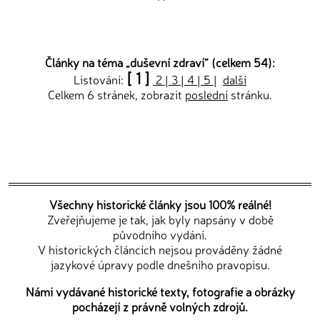
Články na téma „
duševní zdraví
“ (celkem 54):
[ 1 ]
Listování:
2
|
3
|
4
|
5
|
další
Celkem 6 stránek, zobrazit
poslední
stránku.
Všechny historické články jsou 100% reálné!
Zveřejňujeme je tak, jak byly napsány v době
původního vydání.
V historických článcích nejsou prováděny žádné
jazykové úpravy podle dnešního pravopisu.
Námi vydávané historické texty, fotografie a obrázky
pocházejí z právně volných zdrojů.