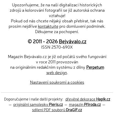
Upozorňujeme, že na naši digitalizaci historických
zdrojů a kolorování fotografií se již autorská ochrana
vztahuje!
Pokud od nás chcete nějaký obsah přebírat, tak nás
prosím nejdříve
kontaktujte
pro domluvení podmínek.
Děkujeme za pochopení.
© 2011 - 2026
Bejvávalo.cz
ISSN 2570-690X
Magazín Bejvávalo.cz je již od počátů svého fungování
v roce 2011 provozován
na originálním redakčním systému z dílny
Perpetum
web design
.
Nastavení soukromí a cookies
Doporučujeme i naše další projekty:
dřevěné dekorace
Hapík.cz
—
originální samolepky
Pieris.cz
—
magazín
Příroda.cz
—
sdílení PDF souborů
DraGIF.cz