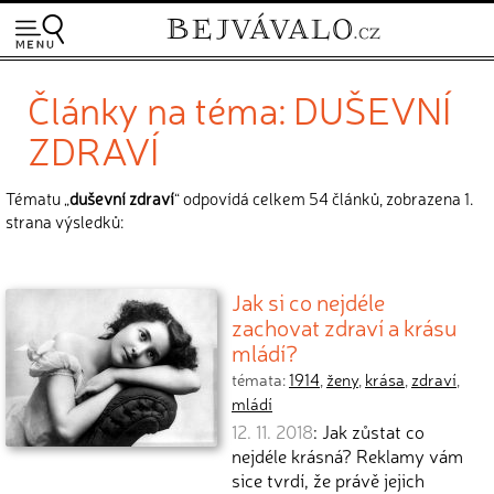
Články na téma: DUŠEVNÍ
ZDRAVÍ
Tématu „
duševní zdraví
“ odpovídá celkem 54 článků, zobrazena 1.
strana výsledků:
Jak si co nejdéle
zachovat zdraví a krásu
mládí?
témata:
1914
,
ženy
,
krása
,
zdraví
,
mládí
12. 11. 2018
: Jak zůstat co
nejdéle krásná? Reklamy vám
sice tvrdí, že právě jejich