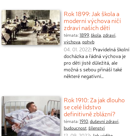
Rok 1899: Jak škola a
moderní výchova ničí
zdraví našich dětí
témata:
1899
,
škola
,
zdraví
,
výchova
,
pohyb
04. 01. 2022
: Pravidelná školní
docházka a řádná výchova je
pro děti jistě důležitá, ale
možná s sebou přináší také
některé negativní…
Rok 1910: Za jak dlouho
se celé lidstvo
definitivně zblázní?
témata:
1910
,
duševní zdraví
,
budoucnost
,
šílenství
12. 09. 2022
: Jak vidíte