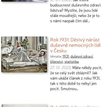
budoucnost duševního zdraví
lidstva? Myslíte, že jsou lidé
stále moudřejší, nebo že je to
s námi naopak čím dál…
Rok 1931: Děsivý nárůst
duševně nemocných lidí
v Česku
témata:
1931
,
duševní zdraví
,
šílenství
,
statistika
27. 01. 2022
: Máte někdy pocit,
že se celý svět zbláznil? Jak
vám ukáže článek z roku 1931,
tak v této době to nebyl jen
pocit. Smutnou…