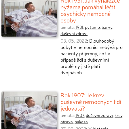
Rok 1931: Jak vynálezce
pyžama pomáhal léčit
psychicky nemocné
osoby
témata:
1931
,
pyžamo
,
barvy
,
duševní zdraví
03. 05. 2022
: Dlouhodobý
pobyt v nemocnici nebývá pro
pacienty příjemný, což v
případě lidí s duševními
problémy jistě platí
dvojnásob.…
Rok 1907: Je krev
duševně nemocných lidí
jedovatá?
témata:
1907
,
duševní zdraví
,
krev
,
otrava
,
nákaza
27. 09. 2022
: V historie