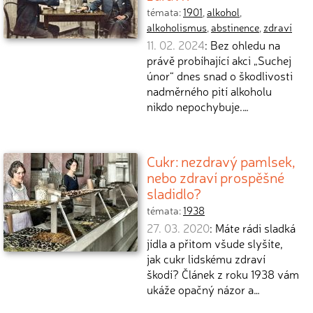
témata:
1901
,
alkohol
,
alkoholismus
,
abstinence
,
zdraví
11. 02. 2024
: Bez ohledu na
právě probíhající akci „Suchej
únor“ dnes snad o škodlivosti
nadměrného pití alkoholu
nikdo nepochybuje.…
Cukr: nezdravý pamlsek,
nebo zdraví prospěšné
sladidlo?
témata:
1938
27. 03. 2020
: Máte rádi sladká
jídla a přitom všude slyšíte,
jak cukr lidskému zdraví
škodí? Článek z roku 1938 vám
ukáže opačný názor a…