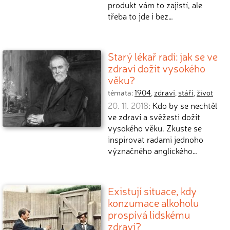
produkt vám to zajistí, ale
třeba to jde i bez…
Starý lékař radí: jak se ve
zdraví dožít vysokého
věku?
témata:
1904
,
zdraví
,
stáří
,
život
20. 11. 2018
: Kdo by se nechtěl
ve zdraví a svěžesti dožít
vysokého věku. Zkuste se
inspirovat radami jednoho
význačného anglického…
Existují situace, kdy
konzumace alkoholu
prospívá lidskému
zdraví?