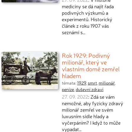
medicíny se dá najít řada
podivných výzkumů a
experimentů. Historický
článek z roku 1907 vás
seznámí s…
Rok 1929: Podivný
milionář, který ve
vlastním domě zemřel
hladem
témata:
1929
,
smrt
,
milionář
,
peníze
,
duševní zdraví
27. 09. 2022
: Zdá se vám
nemožné, aby fyzicky zdravý
milionář zemřel ve svém
luxusním sídle hlady a
vyčerpáním? I když to může
vypadat…