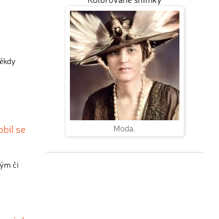
někdy
obil se
Moda.
vým či