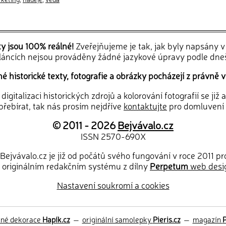
ky jsou 100% reálné!
Zveřejňujeme je tak, jak byly napsány 
článcích nejsou prováděny žádné jazykové úpravy podle dne
 historické texty, fotografie a obrázky pocházejí z právně v
igitalizaci historických zdrojů a kolorování fotografií se již
řebírat, tak nás prosím nejdříve
kontaktujte
pro domluvení
© 2011 - 2026
Bejvávalo.cz
ISSN 2570-690X
Bejvávalo.cz je již od počátů svého fungování v roce 2011 p
 originálním redakčním systému z dílny
Perpetum
web desi
Nastavení soukromí a cookies
ěné dekorace
Hapík.cz
—
originální samolepky
Pieris.cz
—
magazín
P