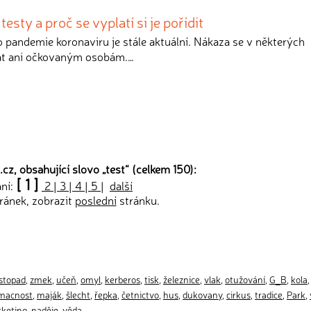
testy a proč se vyplatí si je pořídit
lo pandemie koronaviru je stále aktuální. Nákaza se v některých
at ani očkovaným osobám.…
cz, obsahující slovo „
test
“ (celkem 150):
[ 1 ]
ání:
2
|
3
|
4
|
5
|
další
ránek, zobrazit
poslední
stránku.
istopad
,
zmek
,
učeň
,
omyl
,
kerberos
,
tisk
,
železnice
,
vlak
,
otužování
,
G_B
,
kola
macnost
,
maják
,
šlecht
,
řepka
,
četnictvo
,
hus
,
dukovany
,
cirkus
,
tradice
,
Park
,
keting
,
naděje
,
věda