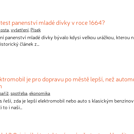
í test panenství mladé dívky v roce 1664?
rosta
,
vyšetření
,
Písek
ní panenství mladé dívky bývalo kdysi velkou urážkou, kterou 
istorický článek z…
lektromobil je pro dopravu po městě lepší, než autom
m
paříž
,
spotřeba
,
ekonomika
es řeší, zda je lepší elektromobil nebo auto s klasickým benzíno
 to i naši…