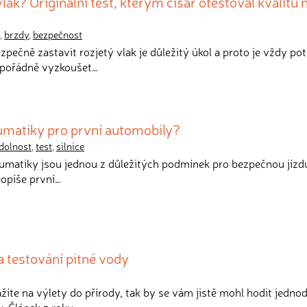
lak? Originální test, kterým císař otestoval kvalitu
,
brzdy
,
bezpečnost
ezpečně zastavit rozjetý vlak je důležitý úkol a proto je vždy po
 pořádně vyzkoušet…
eumatiky pro první automobily?
dolnost
,
test
,
silnice
neumatiky jsou jednou z důležitých podmínek pro bezpečnou jízd
opíše první…
a testování pitné vody
žíte na výlety do přírody, tak by se vám jistě mohl hodit jedn