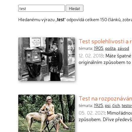
Hledanému výrazu „
test
“ odpovídá celkem 150 článků, zobra
Test spolehlivosti a 
témata:
1905
,
pošta
,
závod
12. 02. 2018
: Máte špatné
originálním způsobem to 
Test na rozpoznáván
témata:
1925
,
psi
,
čich
,
testo
05. 02. 2021
: Mimořádnou
způsobem. Dříve předevší