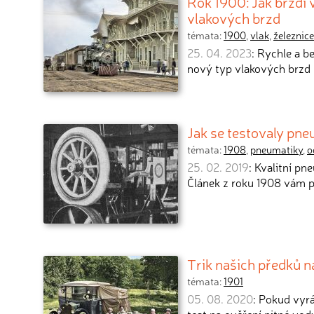
Rok 1900: Jak brzdí v
vlakových brzd
témata:
1900
,
vlak
,
železnice
25. 04. 2023
: Rychle a b
nový typ vlakových brzd
Jak se testovaly pn
témata:
1908
,
pneumatiky
,
o
25. 02. 2019
: Kvalitní p
Článek z roku 1908 vám p
Trik našich předků n
témata:
1901
05. 08. 2020
: Pokud vyrá