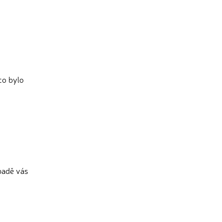
co bylo
ípadě vás