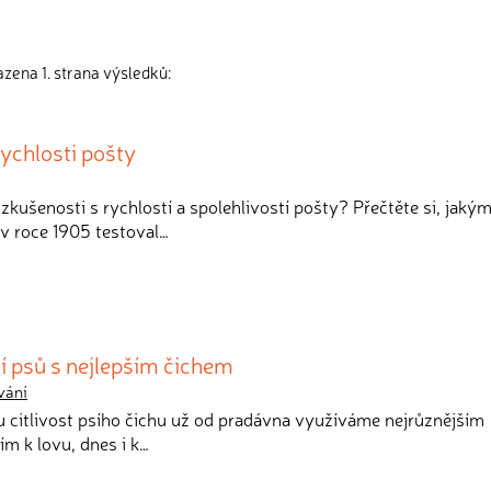
zena 1. strana výsledků:
rychlosti pošty
 zkušenosti s rychlostí a spolehlivostí pošty? Přečtěte si, jaký
v roce 1905 testoval…
í psů s nejlepším čichem
vání
 citlivost psího čichu už od pradávna využíváme nejrůznějším
m k lovu, dnes i k…