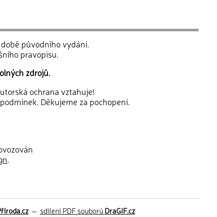
v době původního vydání.
šního pravopisu.
olných zdrojů.
 autorská ochrana vztahuje!
 podmínek. Děkujeme za pochopení.
rovozován
gn
.
říroda.cz
—
sdílení PDF souborů
DraGIF.cz