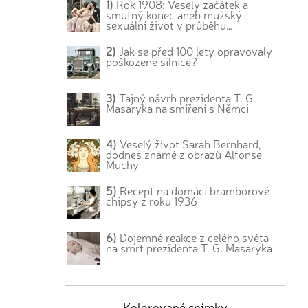
1)
Rok 1908: Veselý začátek a
smutný konec aneb mužský
sexuální život v průběhu…
2)
Jak se před 100 lety opravovaly
poškozené silnice?
3)
Tajný návrh prezidenta T. G.
Masaryka na smíření s Němci
m
4)
Veselý život Sarah Bernhard,
dodnes známé z obrazů Alfonse
Muchy
5)
Recept na domácí bramborové
chipsy z roku 1936
6)
Dojemné reakce z celého světa
na smrt prezidenta T. G. Masaryka
Kolorované snímky