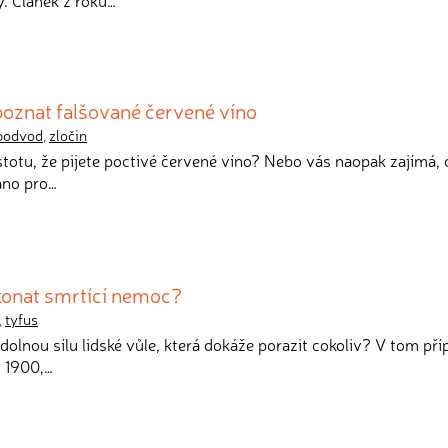
y. Článek z roku…
poznat falšované červené víno
podvod
,
zločin
istotu, že pijete poctivé červené víno? Nebo vás naopak zajímá, 
áno pro…
ekonat smrtící nemoc?
,
tyfus
zdolnou sílu lidské vůle, která dokáže porazit cokoliv? V tom př
u 1900,…