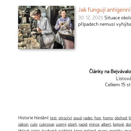
Jak fungují antigenní 
30. 12. 2021
: Situace oko
případech nemusí vyhýb
Články na Bejvávalo.
Listov
Celkem 15 st
Historie hledání:
test
,
otroctví
,
soud
,
radec
,
hon
,
homo
,
obchod
,
l
zákon
,
cukr
,
cukrovar
,
uzený
,
plzeň
,
rapid
,
mince
,
albert
,
bojové
,
do
jihlavě
,
cesta
,
kuchyně
,
rychlost
,
teror
,
pečeně
,
mapa
,
prostitu
,
mar