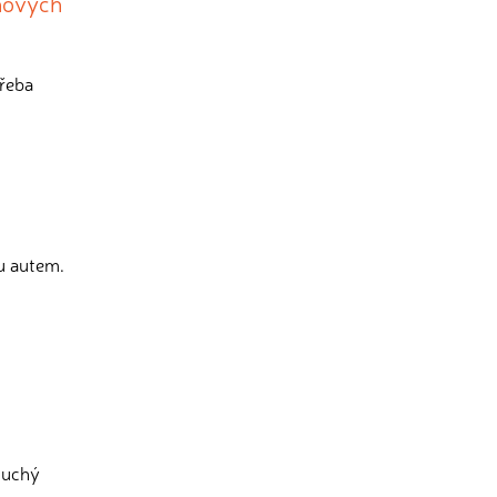
 nových
třeba
u autem.
oduchý