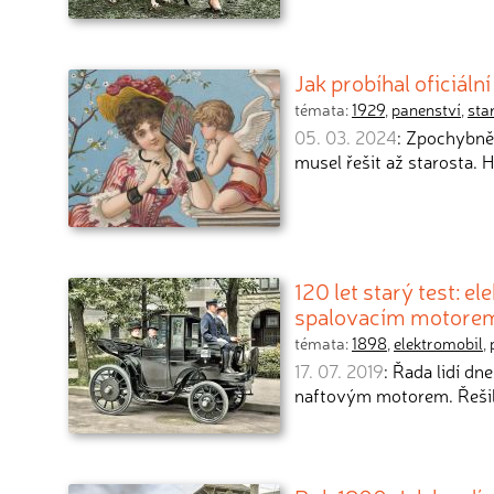
Jak probíhal oficiáln
témata:
1929
,
panenství
,
sta
05. 03. 2024
: Zpochybně
musel řešit až starosta. H
120 let starý test: e
spalovacím motore
témata:
1898
,
elektromobil
,
17. 07. 2019
: Řada lidí dn
naftovým motorem. Řešili