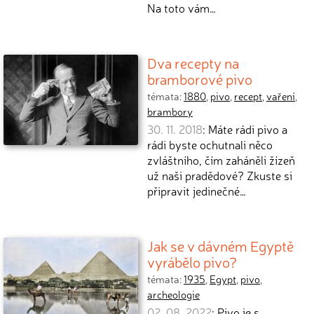
Na toto vám…
Dva recepty na
bramborové pivo
témata:
1880
,
pivo
,
recept
,
vaření
,
brambory
30. 11. 2018
: Máte rádi pivo a
rádi byste ochutnali něco
zvláštního, čím zaháněli žízeň
už naši pradědové? Zkuste si
připravit jedinečné…
Jak se v dávném Egyptě
vyrábělo pivo?
témata:
1935
,
Egypt
,
pivo
,
archeologie
02. 08. 2022
: Pivo je s