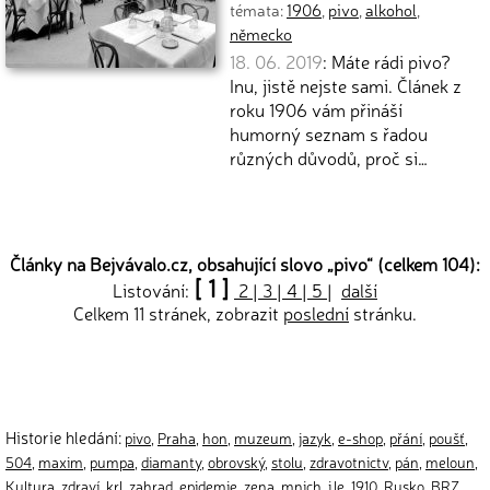
témata:
1906
,
pivo
,
alkohol
,
německo
18. 06. 2019
: Máte rádi pivo?
Inu, jistě nejste sami. Článek z
roku 1906 vám přináší
humorný seznam s řadou
různých důvodů, proč si…
Články na Bejvávalo.cz, obsahující slovo „
pivo
“ (celkem 104):
[ 1 ]
Listování:
2
|
3
|
4
|
5
|
další
Celkem 11 stránek, zobrazit
poslední
stránku.
Historie hledání:
pivo
,
Praha
,
hon
,
muzeum
,
jazyk
,
e-shop
,
přání
,
poušť
,
504
,
maxim
,
pumpa
,
diamanty
,
obrovský
,
stolu
,
zdravotnictv
,
pán
,
meloun
,
Kultura
,
zdraví
,
krl
,
zahrad
,
epidemie
,
zena
,
mnich
,
i le
,
1910
,
Rusko
,
BRZ
,