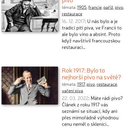
témata:
1905
,
francie
,
paříž
,
pivo
,
restaurace
16. 12. 2017
: U nás bylo a je
tradicí pití piva, ve Francii to
ale bylo víno a absint. Proto
když navštívil francouzskou
restauraci…
Rok 1917: Bylo to
nejhorší pivo na světě?
témata:
1917
,
pivo
,
restaurace
,
vaření piva
22. 03. 2022
: Máte rádi pivo?
Článek z roku 1917 vás
seznámí se situací, kdy ani
přes mimořádně výhodnou
cenu neměl o sklenici…