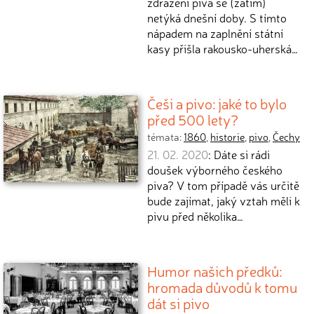
zdražení piva se (zatím)
netýká dnešní doby. S tímto
nápadem na zaplnění státní
kasy přišla rakousko-uherská…
Češi a pivo: jaké to bylo
před 500 lety?
témata:
1860
,
historie
,
pivo
,
Čechy
21. 02. 2020
: Dáte si rádi
doušek výborného českého
piva? V tom případě vás určitě
bude zajímat, jaký vztah měli k
pivu před několika…
Humor našich předků:
hromada důvodů k tomu
dát si pivo