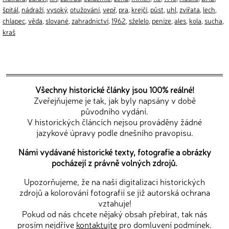
špitál
,
nádraží
,
vysoký
,
otužování
,
vepř
,
pra
,
krejčí
,
půst
,
uhl
,
zvířata
,
lech
,
chlapec
,
věda
,
slované
,
zahradnictví
,
1962
,
sželelo
,
peníze
,
ales
,
kola
,
sucha
,
kraš
Všechny historické články jsou 100% reálné!
Zveřejňujeme je tak, jak byly napsány v době
původního vydání.
V historických článcích nejsou prováděny žádné
jazykové úpravy podle dnešního pravopisu.
Námi vydávané historické texty, fotografie a obrázky
pocházejí z právně volných zdrojů.
Upozorňujeme, že na naši digitalizaci historických
zdrojů a kolorování fotografií se již autorská ochrana
vztahuje!
Pokud od nás chcete nějaký obsah přebírat, tak nás
prosím nejdříve
kontaktujte
pro domluvení podmínek.