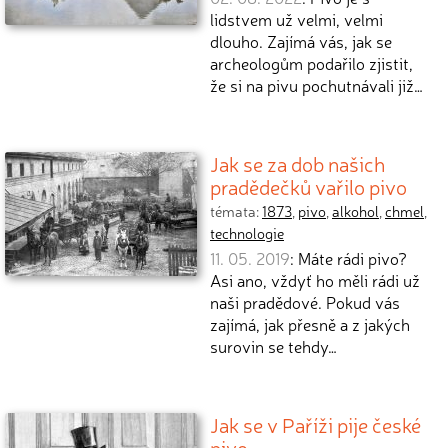
lidstvem už velmi, velmi
dlouho. Zajímá vás, jak se
archeologům podařilo zjistit,
že si na pivu pochutnávali již…
Jak se za dob našich
pradědečků vařilo pivo
témata:
1873
,
pivo
,
alkohol
,
chmel
,
technologie
11. 05. 2019
: Máte rádi pivo?
Asi ano, vždyť ho měli rádi už
naši pradědové. Pokud vás
zajímá, jak přesně a z jakých
surovin se tehdy…
Jak se v Paříži pije české
pivo