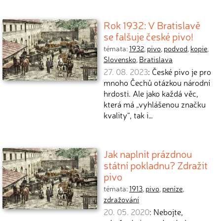
Rok 1932: V Bratislavě
se falšuje české pivo!
témata:
1932
,
pivo
,
podvod
,
kopie
,
Slovensko
,
Bratislava
27. 08. 2023
: České pivo je pro
mnoho Čechů otázkou národní
hrdosti. Ale jako každá věc,
která má „vyhlášenou značku
kvality“, tak i…
Jak naplnit prázdnou
státní pokladnu? Zdražit
pivo
témata:
1913
,
pivo
,
peníze
,
zdražování
20. 05. 2020
: Nebojte,