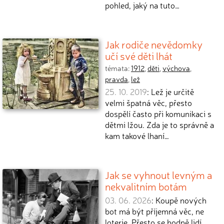
pohled, jaký na tuto…
Jak rodiče nevědomky
učí své děti lhát
témata:
1912
,
děti
,
výchova
,
pravda
,
lež
25. 10. 2019
: Lež je určitě
velmi špatná věc, přesto
dospělí často při komunikaci s
dětmi lžou. Zda je to správně a
kam takové lhaní…
Jak se vyhnout levným a
nekvalitním botám
03. 06. 2026
: Koupě nových
bot má být příjemná věc, ne
loterie. Přesto se hodně lidí