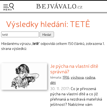
Výsledky hledání: TETÊ
Hledanému výrazu „
tetê
“ odpovídá celkem 150 článků, zobrazena 1.
strana výsledků:
Je pýcha na vlastní dítě
správná?
témata:
1916
,
výchova
,
rodina
,
děti
30. 11. 2017
: Co je přirozená
pýcha na vlastní dítě a co již
přehnaná a nezdravá mateřská
ješitnost? Nabízíme vám