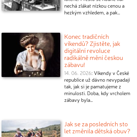
nechá zlákat nízkou cenou a
hezkým vzhledem, a pak…
Konec tradičních
víkendů? Zjistěte, jak
digitální revoluce
radikálně mění českou
zábavu!
14. 06. 2026
: Víkendy v České
republice už dávno nevypadají
tak, jak si je pamatujeme z
minulosti. Doba, kdy vrcholem
zábavy byla…
Jak se za posledních sto
let změnila dětská obuv?