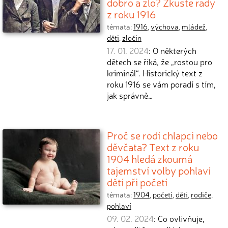
dobro a zlo? Zkuste rady
z roku 1916
témata:
1916
,
výchova
,
mládež
,
děti
,
zločin
17. 01. 2024
: O některých
dětech se říká, že „rostou pro
kriminál“. Historický text z
roku 1916 se vám poradí s tím,
jak správně…
Proč se rodí chlapci nebo
děvčata? Text z roku
1904 hledá zkoumá
tajemství volby pohlaví
dětí při početí
témata:
1904
,
početí
,
děti
,
rodiče
,
pohlaví
09. 02. 2024
: Co ovlivňuje,