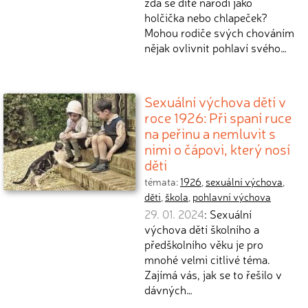
zda se dítě narodí jako
holčička nebo chlapeček?
Mohou rodiče svých chováním
nějak ovlivnit pohlaví svého…
Sexuální výchova dětí v
roce 1926: Při spaní ruce
na peřinu a nemluvit s
nimi o čápovi, který nosí
děti
témata:
1926
,
sexuální výchova
,
děti
,
škola
,
pohlavní výchova
29. 01. 2024
: Sexuální
výchova dětí školního a
předškolního věku je pro
mnohé velmi citlivé téma.
Zajímá vás, jak se to řešilo v
dávných…