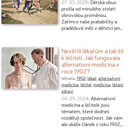
07. 03. 2025
: Dětská obuv
prošla od minulého století
obrovskou proměnou.
Zatímco naše prababičky a
pradědové měli v dětství jen…
Nevěřili lékařům a tak šli
k léčiteli. Jak fungovala
alternativní medicína v
roce 1902?
témata:
1902
,
lékař
,
alternativní
medicína
,
léčitel
,
medicína
,
léčení
,
zdraví
24. 09. 2024
: Alternativní
medicína a léčitelé jsou
tématem, které dodnes
rozdělují společnost. Jak vám
ale ukáže článek z roku 1902,…