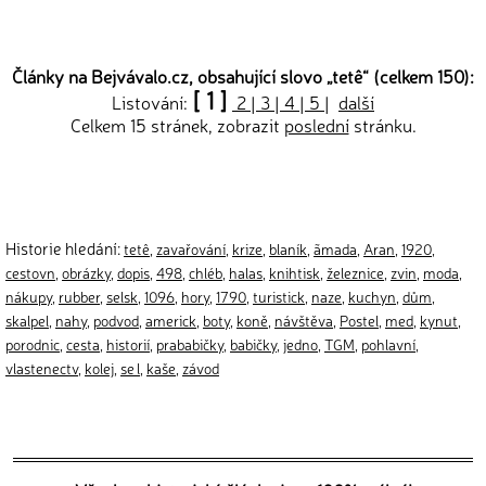
Články na Bejvávalo.cz, obsahující slovo „
tetê
“ (celkem 150):
[ 1 ]
Listování:
2
|
3
|
4
|
5
|
další
Celkem 15 stránek, zobrazit
poslední
stránku.
Historie hledání:
tetê
,
zavařování
,
krize
,
blaník
,
ãmada
,
Aran
,
1920
,
cestovn
,
obrázky
,
dopis
,
498
,
chléb
,
halas
,
knihtisk
,
železnice
,
zvin
,
moda
,
nákupy
,
rubber
,
selsk
,
1096
,
hory
,
1790
,
turistick
,
naze
,
kuchyn
,
dům
,
skalpel
,
nahy
,
podvod
,
americk
,
boty
,
koně
,
návštěva
,
Postel
,
med
,
kynut
,
porodnic
,
cesta
,
historií
,
prababičky
,
babičky
,
jedno
,
TGM
,
pohlavní
,
vlastenectv
,
kolej
,
se l
,
kaše
,
závod