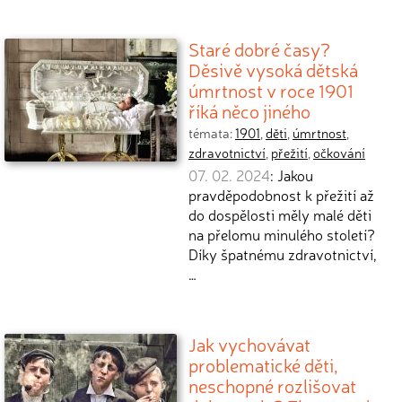
Staré dobré časy?
Děsivě vysoká dětská
úmrtnost v roce 1901
říká něco jiného
témata:
1901
,
děti
,
úmrtnost
,
zdravotnictví
,
přežití
,
očkování
07. 02. 2024
: Jakou
pravděpodobnost k přežití až
do dospělosti měly malé děti
na přelomu minulého století?
Díky špatnému zdravotnictví,
…
Jak vychovávat
problematické děti,
neschopné rozlišovat