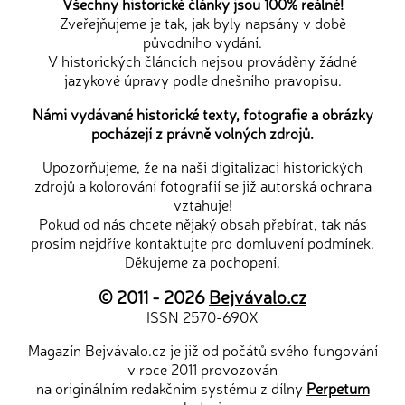
Všechny historické články jsou 100% reálné!
Zveřejňujeme je tak, jak byly napsány v době
původního vydání.
V historických článcích nejsou prováděny žádné
jazykové úpravy podle dnešního pravopisu.
Námi vydávané historické texty, fotografie a obrázky
pocházejí z právně volných zdrojů.
Upozorňujeme, že na naši digitalizaci historických
zdrojů a kolorování fotografií se již autorská ochrana
vztahuje!
Pokud od nás chcete nějaký obsah přebírat, tak nás
prosím nejdříve
kontaktujte
pro domluvení podmínek.
Děkujeme za pochopení.
© 2011 - 2026
Bejvávalo.cz
ISSN 2570-690X
Magazín Bejvávalo.cz je již od počátů svého fungování
v roce 2011 provozován
na originálním redakčním systému z dílny
Perpetum