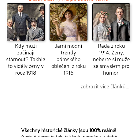
Kdy muži
Jarní módní
Rada z roku
začínají
trendy
1914: Ženy,
stárnout? Takhle
dámského
neberte si muže
to viděly ženy v
oblečení z roku
se smyslem pro
roce 1918
1916
humor!
zobrazit více článků...
Všechny historické články jsou 100% reálné!
Zveřejňujeme je tak, jak byly napsány v době