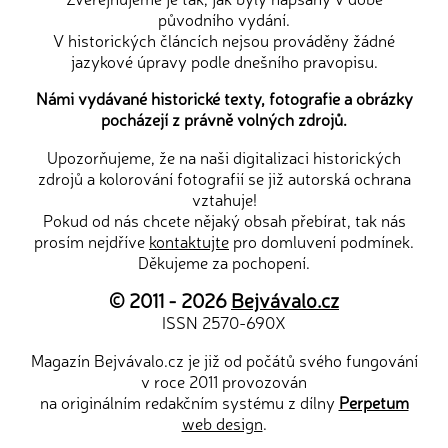
původního vydání.
V historických článcích nejsou prováděny žádné
jazykové úpravy podle dnešního pravopisu.
Námi vydávané historické texty, fotografie a obrázky
pocházejí z právně volných zdrojů.
Upozorňujeme, že na naši digitalizaci historických
zdrojů a kolorování fotografií se již autorská ochrana
vztahuje!
Pokud od nás chcete nějaký obsah přebírat, tak nás
prosím nejdříve
kontaktujte
pro domluvení podmínek.
Děkujeme za pochopení.
© 2011 - 2026
Bejvávalo.cz
ISSN 2570-690X
Magazín Bejvávalo.cz je již od počátů svého fungování
v roce 2011 provozován
na originálním redakčním systému z dílny
Perpetum
web design
.