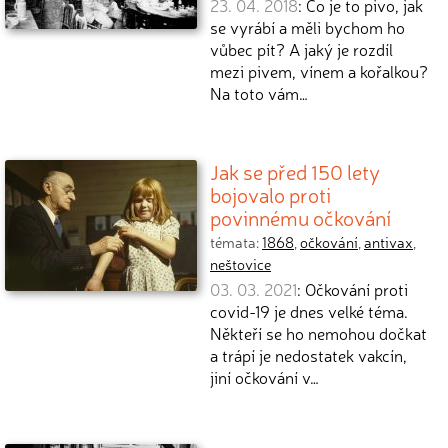
23. 04. 2018
: Co je to pivo, jak
se vyrábí a měli bychom ho
vůbec pít? A jaký je rozdíl
mezi pivem, vínem a kořalkou?
Na toto vám…
Jak se před 150 lety
bojovalo proti
povinnému očkování
témata:
1868
,
očkování
,
antivax
,
neštovice
03. 03. 2021
: Očkování proti
covid-19 je dnes velké téma.
Někteří se ho nemohou dočkat
a trápí je nedostatek vakcín,
jiní očkování v…