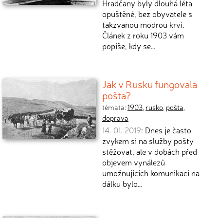
Hradčany byly dlouhá léta
opuštěné, bez obyvatele s
takzvanou modrou krví.
Článek z roku 1903 vám
popíše, kdy se…
Jak v Rusku fungovala
pošta?
témata:
1903
,
rusko
,
pošta
,
doprava
14. 01. 2019
: Dnes je často
zvykem si na služby pošty
stěžovat, ale v dobách před
objevem vynálezů
umožnujících komunikaci na
dálku bylo…