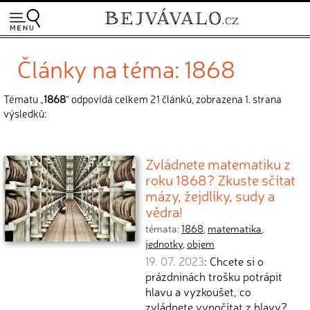
Články na téma: 1868
Tématu „
1868
“ odpovídá celkem 21 článků, zobrazena 1. strana
výsledků:
Zvládnete matematiku z
roku 1868? Zkuste sčítat
mázy, žejdlíky, sudy a
vědra!
témata:
1868
,
matematika
,
jednotky
,
objem
19. 07. 2023
: Chcete si o
prázdninách trošku potrápit
hlavu a vyzkoušet, co
zvládnete vypočítat z hlavy?