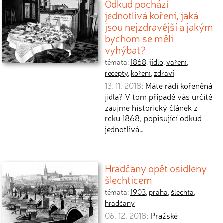
Odkud pochází
jednotlivá koření, jaká
jsou nejzdravější a jakým
bychom se měli
vyhýbat?
témata:
1868
,
jídlo
,
vaření
,
recepty
,
koření
,
zdraví
13. 11. 2018
: Máte rádi kořeněná
jídla? V tom případě vás určitě
zaujme historický článek z
roku 1868, popisující odkud
jednotlivá…
Hradčany opět osídleny
šlechticem
témata:
1903
,
praha
,
šlechta
,
hradčany
06. 12. 2018
: Pražské