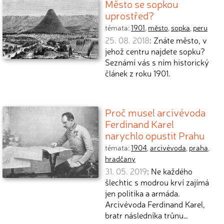
Město se sopkou
uprostřed?
témata:
1901
,
město
,
sopka
,
peru
25. 08. 2018
: Znáte město, v
jehož centru najdete sopku?
Seznámí vás s ním historický
článek z roku 1901.
Proč musel arcivévoda
Ferdinand Karel
narychlo opustit Prahu
témata:
1904
,
arcivévoda
,
praha
,
hradčany
31. 05. 2019
: Ne každého
šlechtic s modrou krví zajímá
jen politika a armáda.
Arcivévoda Ferdinand Karel,
bratr následníka trůnu…