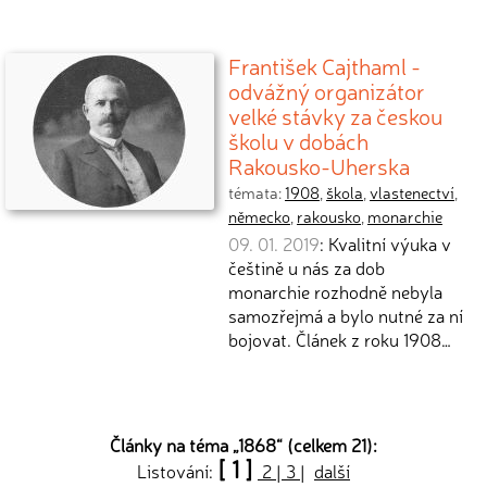
František Cajthaml -
odvážný organizátor
velké stávky za českou
školu v dobách
Rakousko-Uherska
témata:
1908
,
škola
,
vlastenectví
,
německo
,
rakousko
,
monarchie
09. 01. 2019
: Kvalitní výuka v
češtině u nás za dob
monarchie rozhodně nebyla
samozřejmá a bylo nutné za ní
bojovat. Článek z roku 1908…
Články na téma „
1868
“ (celkem 21):
[ 1 ]
Listování:
2
|
3
|
další