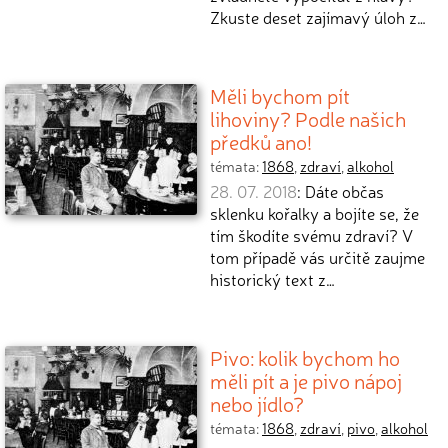
Zkuste deset zajímavý úloh z…
Měli bychom pít
lihoviny? Podle našich
předků ano!
témata:
1868
,
zdraví
,
alkohol
28. 07. 2018
: Dáte občas
sklenku kořalky a bojíte se, že
tím škodíte svému zdraví? V
tom případě vás určitě zaujme
historický text z…
Pivo: kolik bychom ho
měli pít a je pivo nápoj
nebo jídlo?
témata:
1868
,
zdraví
,
pivo
,
alkohol