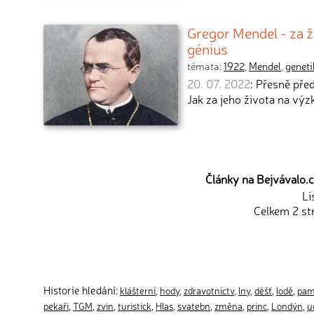
Gregor Mendel - za ž
génius
témata:
1922
,
Mendel
,
geneti
20. 07. 2022
: Přesně pře
Jak za jeho života na vý
Články na Bejvávalo.c
Li
Celkem 2 st
Historie hledání:
klášterní
,
hody
,
zdravotnictv
,
lny
,
déšť
,
lodě
,
pam
pekaři
,
TGM
,
zvin
,
turistick
,
Hlas
,
svatebn
,
změna
,
princ
,
Londýn
,
u