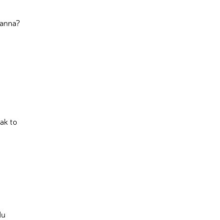
panna?
ak to
du