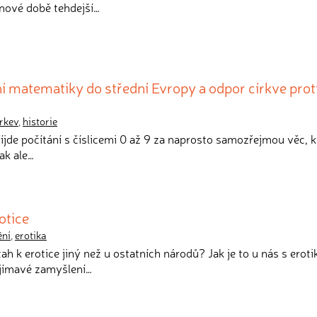
nové době tehdejší…
í matematiky do střední Evropy a odpor církve proti
írkev
,
historie
íjde počítání s číslicemi 0 až 9 za naprosto samozřejmou věc, k
ak ale…
otice
ní
,
erotika
tah k erotice jiný než u ostatních národů? Jak je to u nás s eroti
jímavé zamyšlení…