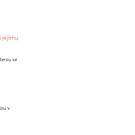
 jejímu
terou se
kou v