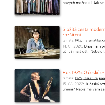
nových možností. Jak se 
Složitá cesta modern
rozšíření
témata:
1913
,
matematika
,
c
14. 01. 2020
: Dnes nám př
učí už malé děti. Nebylo t
Rok 1925: O české er
témata:
1925
,
literatura
,
umě
15. 06. 2022
: Je český vz
umění? Nabízíme vám za