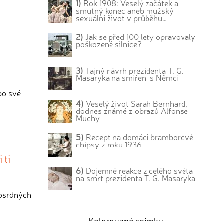
1)
Rok 1908: Veselý začátek a
smutný konec aneb mužský
sexuální život v průběhu…
2)
Jak se před 100 lety opravovaly
poškozené silnice?
3)
Tajný návrh prezidenta T. G.
Masaryka na smíření s Němci
 po své
4)
Veselý život Sarah Bernhard,
dodnes známé z obrazů Alfonse
Muchy
5)
Recept na domácí bramborové
chipsy z roku 1936
 ti
6)
Dojemné reakce z celého světa
na smrt prezidenta T. G. Masaryka
losrdných
Kolorované snímky