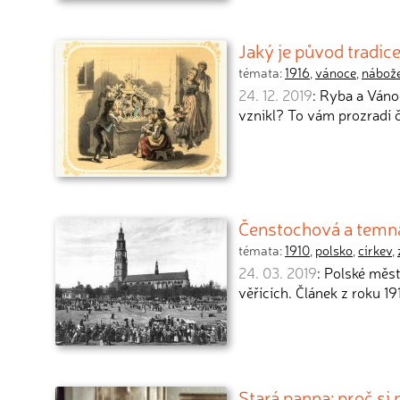
Jaký je původ tradic
témata:
1916
,
vánoce
,
nábože
24. 12. 2019
: Ryba a Vánoc
vznikl? To vám prozradí 
Čenstochová a temná
témata:
1910
,
polsko
,
církev
,
24. 03. 2019
: Polské měs
věřících. Článek z roku 1
Stará panna: proč si 