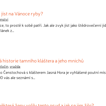
e jíst na Vánoce ryby?
nství
e, to prostě k sobě patří. Jak ale zvyk jíst jako štědrovečerní jí
článek z…
 historie tamního kláštera a jeho mnichů
zločin
,
vražda
to Čenstochová s klášterem Jasná Hora je vyhlášené poutní mís
910 vás ale seznámí s…
některé ženy volily tento osud a jak se jim žilo?