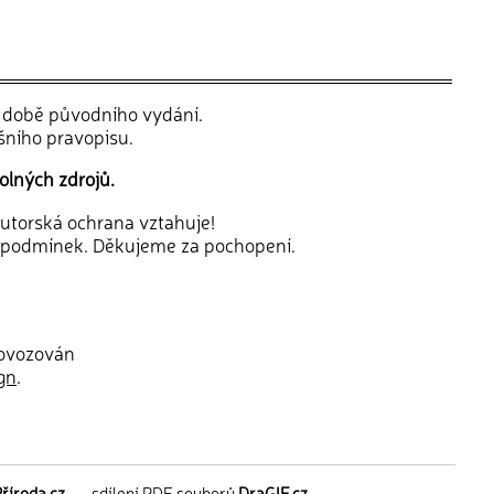
v době původního vydání.
šního pravopisu.
olných zdrojů.
 autorská ochrana vztahuje!
 podmínek. Děkujeme za pochopení.
rovozován
gn
.
říroda.cz
—
sdílení PDF souborů
DraGIF.cz