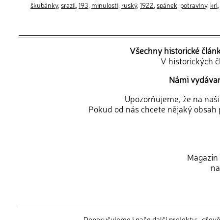
škubánky
,
srazil
,
193
,
minulosti
,
ruský
,
1922
,
spánek
,
potraviny
,
krl
Všechny historické člán
V historických 
Námi vydávané
Upozorňujeme, že na naši d
Pokud od nás chcete nějaký obsah p
Magazín 
na
Doporučujeme i naše další projekty:
dřev