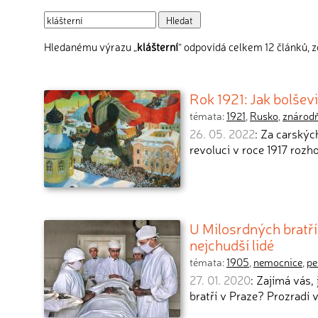
Hledanému výrazu „
klášterní
“ odpovídá celkem 12 článků, z
Rok 1921: Jak bolše
témata:
1921
,
Rusko
,
znárod
26. 05. 2022
: Za carskýc
revoluci v roce 1917 rozh
U Milosrdných bratří 
nejchudší lidé
témata:
1905
,
nemocnice
,
pe
27. 01. 2020
: Zajímá vás,
bratří v Praze? Prozradí