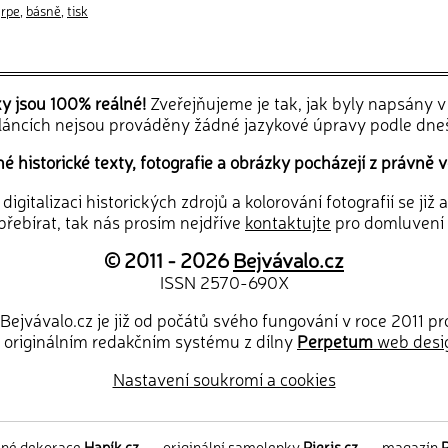
,
rpe
,
básně
,
tisk
ky jsou 100% reálné!
Zveřejňujeme je tak, jak byly napsány 
článcích nejsou prováděny žádné jazykové úpravy podle dne
 historické texty, fotografie a obrázky pocházejí z právně v
igitalizaci historických zdrojů a kolorování fotografií se již
řebírat, tak nás prosím nejdříve
kontaktujte
pro domluvení
© 2011 - 2026
Bejvávalo.cz
ISSN 2570-690X
Bejvávalo.cz je již od počátů svého fungování v roce 2011 p
 originálním redakčním systému z dílny
Perpetum
web desi
Nastavení soukromí a cookies
ěné dekorace
Hapík.cz
—
originální samolepky
Pieris.cz
—
magazín
P