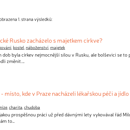
obrazena 1. strana výsledků:
vické Rusko zacházelo s majetkem církve?
ňování
,
kostel
,
náboženství
,
majetek
h dob byla církev nejmocnější silou v Rusku, ale bolševici se to
odli změnit.…
- místo, kde v Praze nacházeli lékařskou péči a jídlo i
níze
,
charita
,
chudoba
 jakou prospěšnou práci už před dávnými lety vykovával řád Mi
 vám to…