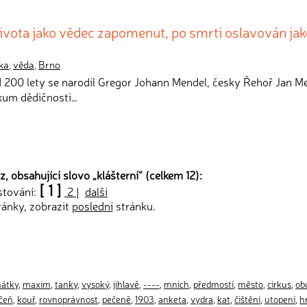
ivota jako vědec zapomenut, po smrti oslavován ja
ka
,
věda
,
Brno
d 200 lety se narodil Gregor Johann Mendel, česky Řehoř Jan M
zkum dědičnosti…
z, obsahující slovo „
klášterní
“ (celkem 12):
[ 1 ]
stování:
2
|
další
ránky, zobrazit
poslední
stránku.
átky
,
maxim
,
tanky
,
vysoký
,
jihlavě
,
----
,
mnich
,
předmostí
,
město
,
cirkus
,
ob
čeň
,
kouř
,
rovnoprávnost
,
pečeně
,
1903
,
anketa
,
vydra
,
kat
,
čištění
,
utopení
,
h