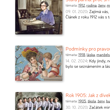
témata:
1912
,
rodina
,
ženy
,
m
09. 01. 2020
: Zajímá vás,
Článek z roku 1912 vás s
Podmínky pro pravou
témata:
1918
,
láska
,
manžels
14. 02. 2024
: Kdy jindy, 
bylo se seznámením a lá
Rok 1905: Jak z dív
témata:
1905
,
škola
,
ženy
,
bu
30. 10. 2020
: Začátek min