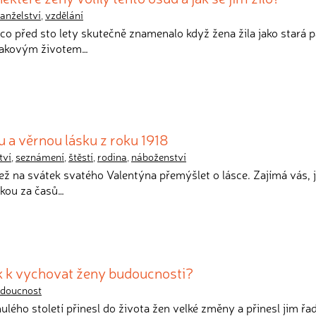
anželství
,
vzdělání
 co před sto lety skutečně znamenalo když žena žila jako stará 
 takovým životem…
 a věrnou lásku z roku 1918
tví
,
seznámení
,
štěstí
,
rodina
,
náboženství
než na svátek svatého Valentýna přemýšlet o lásce. Zajímá vás, j
skou za časů…
ek k vychovat ženy budoucnosti?
doucnost
ulého století přinesl do života žen velké změny a přinesl jim řa