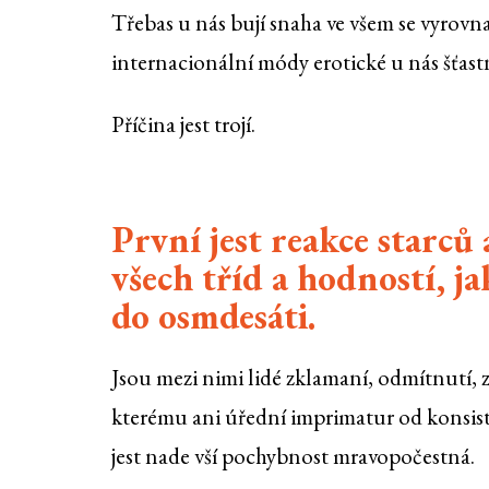
Třebas u nás bují snaha ve všem se vyrovn
internacionální módy erotické u nás šťastn
Příčina jest trojí.
První jest reakce starc
všech tříd a hodností, ja
do osmdesáti.
Jsou mezi nimi lidé zklamaní, odmítnutí, z
kterému ani úřední imprimatur od konsis
jest nade vší pochybnost mravopočestná.