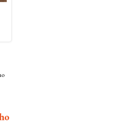
ho
ého