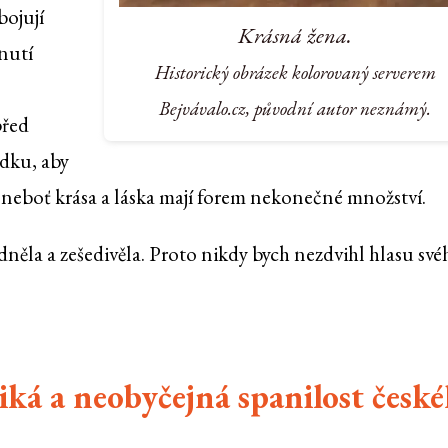
bojují
Krásná žena.
nutí
Historický obrázek kolorovaný serverem
Bejvávalo.cz, původní autor neznámý.
před
dku, aby
 neboť krása a láska mají forem nekonečné množství.
dněla a zešedivěla. Proto nikdy bych nezdvihl hlasu své
iká a neobyčejná spanilost česk