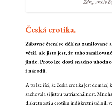
Zdroj: archiv B
Česká erotika.
Zábavné čtení se dělí na zamilované 
větší, ale jisto jest, že toho zamilovan
jinde. Proto lze dosti snadno uhodno
i národů.
A tu lze říci, že česká erotika jest domác
zachovala si jistou patriarchálnost. Mnoh
diskretnosti a erotiku indiskretní učinili