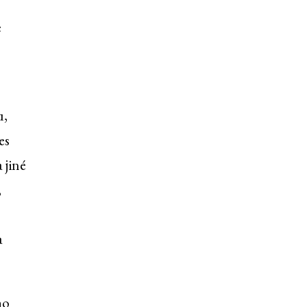
e
u,
es
 jiné
,
a
ho