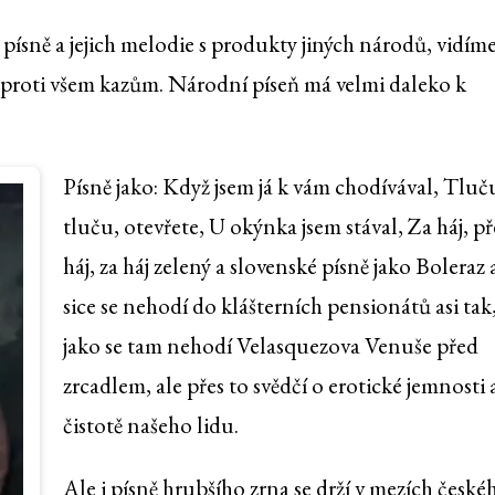
písně a jejich melodie s produkty jiných národů, vidím
í proti všem kazům. Národní píseň má velmi daleko k
Písně jako: Když jsem já k vám chodívával, Tluč
tluču, otevřete, U okýnka jsem stával, Za háj, př
háj, za háj zelený a slovenské písně jako Boleraz a
sice se nehodí do klášterních pensionátů asi tak
jako se tam nehodí Velasquezova Venuše před
zrcadlem, ale přes to svědčí o erotické jemnosti 
čistotě našeho lidu.
Ale i písně hrubšího zrna se drží v mezích české