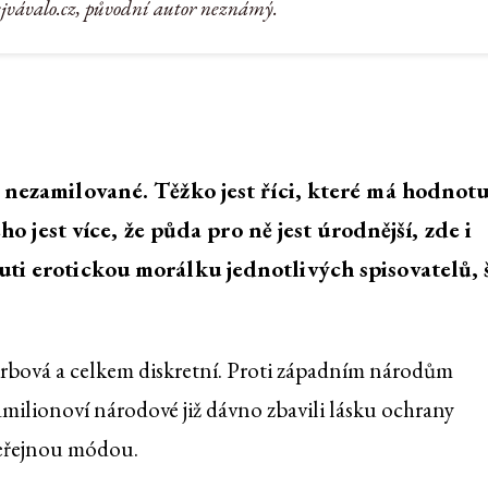
ejvávalo.cz, původní autor neznámý.
a nezamilované. Těžko jest říci, které má hodnot
ého jest více, že půda pro ně jest úrodnější, zde i
uti erotickou morálku jednotlivých spisovatelů, 
í, krbová a celkem diskretní. Proti západním národům
amilionoví národové již dávno zbavili lásku ochrany
 veřejnou módou.