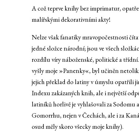
A což teprve knihy bez imprimatur, opatř
malířskými dekorativními akty!
Nelze však fanatiky mravopočestnosti čítat
jedné složce národní; jsou ve všech složká
rozdílu víry náboženské, politické a třídní
vyšly moje »Panenky«, byl učiněn netoli
jejich překlad do latiny v úmyslu opatřili j
Indexu zakázaných knih, ale i největší odp
latiníků horlivě je vyhlašovali za Sodomu 
Gomorrhu, nejen v Čechách, ale i za Kaná
osud měly skoro všecky moje knihy).