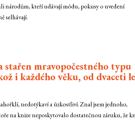
ali národům, kteří udávají módu, pokusy o uvedení
ě selhávají.
ů a stařen mravopočestného typu
kož i každého věku, od dvaceti l
ahořklí, nedotýkaví a úzkostliví. Znal jsem jednoho,
toře na knize neposkytovalo dostatečnou záruku, že k