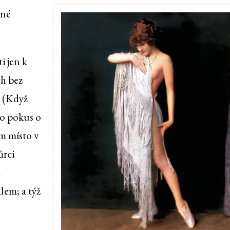
ené
i jen k
ch bez
. (Když
ko pokus o
im místo v
ůrci
a
lem; a týž