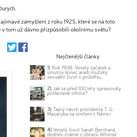
Durych.
zajímavé zamyšlení z roku 1925, které se na toto
se v tom už dávno přizpůsobili okolnímu světu?
Nejčtenější články
1)
Rok 1908: Veselý začátek a
smutný konec aneb mužský
sexuální život v průběhu…
2)
Jak se před 100 lety opravovaly
poškozené silnice?
3)
Tajný návrh prezidenta T. G.
Masaryka na smíření s Němci
4)
Veselý život Sarah Bernhard,
dodnes známé z obrazů Alfonse