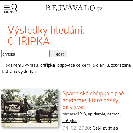
Výsledky hledání:
CHŘIPKA
Hledanému výrazu „
chřipka
“ odpovídá celkem 15 článků, zobrazena
1. strana výsledků:
Španělská chřipka a jiné
epidemie, které děsily
celý svět
témata:
1918
,
epidemie
,
nemoc
,
chřipka
04. 02. 2020
: Celý svět se