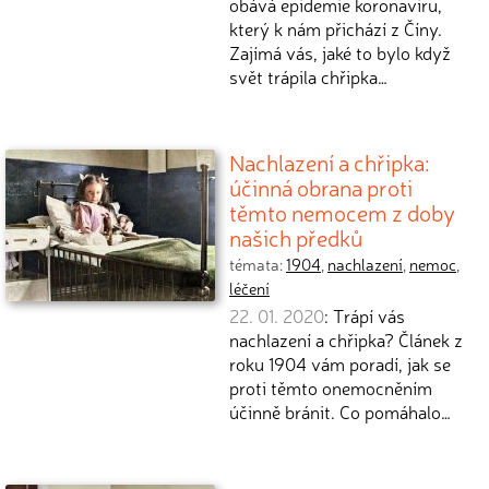
obává epidemie koronaviru,
který k nám přichází z Číny.
Zajímá vás, jaké to bylo když
svět trápila chřipka…
Nachlazení a chřipka:
účinná obrana proti
těmto nemocem z doby
našich předků
témata:
1904
,
nachlazení
,
nemoc
,
léčení
22. 01. 2020
: Trápí vás
nachlazení a chřipka? Článek z
roku 1904 vám poradí, jak se
proti těmto onemocněním
účinně bránit. Co pomáhalo…