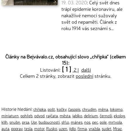
19. 03. 2020
: Celý svět dnes
trápí epidemie koronaviru, ale
nakažlivé nemoci sužovaly
svět od nepaměti. Článek z
roku 1914 vás seznámí s…
Články na Bejvávalo.cz, obsahující slovo „
chřipka
“ (celkem
15):
[ 1 ]
Listování:
2
|
další
Celkem 2 stránky, zobrazit
poslední
stránku.
Historie hledání:
chřipka
,
pošt
,
kočky
,
časopis
,
chrudim
,
měna
,
lokomo
,
miniaturn
,
pohřeb
,
odvod
,
rajčata
,
města
,
jablko
,
delirium
,
černoši
,
ekolog
,
klíh
,
snubn
,
prsa
,
Upr
,
budoucnosti
,
sh\o
,
mánes
,
nos
,
pec
,
pole
,
mrtvola
,
auta
,
poprav
,
tesla
,
motor
,
Rusko
,
uzen
,
jídlo
,
firma
,
vražda
,
sudet
,
Mraz
,