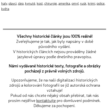
haly
,
plavci
,
slep
,
kynuté
,
kost
,
chirurgie
,
amerika
,
omyl
,
rusk
,
krimi
,
police
,
květa
Všechny historické články jsou 100% reálné!
Zveřejňujeme je tak, jak byly napsány v době
původního vydání.
V historických článcích nejsou prováděny žádné
jazykové úpravy podle dnešního pravopisu.
Námi vydávané historické texty, fotografie a obrázky
pocházejí z právně volných zdrojů.
Upozorňujeme, že na naši digitalizaci historických
zdrojů a kolorování fotografií se již autorská ochrana
vztahuje!
Pokud od nás chcete nějaký obsah přebírat, tak nás
prosím nejdříve
kontaktujte
pro domluvení podmínek.
Děkujeme za pochopení.