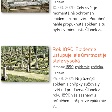
nákaza
10. 03. 2020
: Celý svět je
momentálně ochromen
epidemií koronaviru. Podobné
náhle propuknuté epidemie tu
byly i v minulosti. Článek z…
Rok 1890: Epidemie
ustupuje, ale úmrtnost je
stále vysoká
témata:
1890
,
epidemie
,
chřipka
,
nákaza
25. 01. 2021
: Nejrůznější
epidemie chřipky sužovaly
svět od pradávna. Článek z
roku 1890 vás seznámí s
průběhem chřipkové epidemie
v…