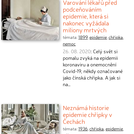
Varování lékařů před
podceňováním
epidemie, která si
nakonec vyžádala
miliony mrtvých
témata:
1899
,
epidemie
,
chřipka
,
nemoc
26. 08. 2020
: Celý svět si
pomalu zvyká na epidemii
koronaviru a onemocnění
Covid-19, někdy označované
jako čínská chřipka. A jak si
na…
Neznámá historie
epidemie chřipky v
Čechách
témata:
1936
,
chřipka
,
epidemie
,