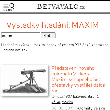
Výsledky hledání: MAXIM
Hledanému výrazu „
maxim
“ odpovídá celkem 99 článků, zobrazena
1. strana výsledků:
Představení nového
kulometu Vickers-
Maxim, schopného bez
přestávky vystřílet tisíce
ran
témata:
1907
,
kulomet
,
zbraně
,
válka
,
maxim
06. 06. 2019
: Kulomety ve své