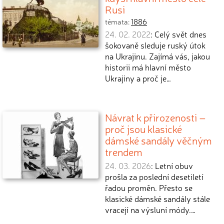
Rusi
témata:
1886
24. 02. 2022
: Celý svět dnes
šokovaně sleduje ruský útok
na Ukrajinu. Zajímá vás, jakou
historii má hlavní město
Ukrajiny a proč je…
Návrat k přirozenosti –
proč jsou klasické
dámské sandály věčným
trendem
24. 03. 2026
: Letní obuv
prošla za poslední desetiletí
řadou proměn. Přesto se
klasické dámské sandály stále
vracejí na výsluní módy.…