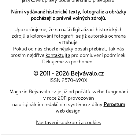
Námi vydávané historické texty, fotografie a obrázky
pocházejí z právně volných zdrojů.
Upozorňujeme, že na naši digitalizaci historických
zdrojů a kolorování fotografií se již autorská ochrana
vztahuje!
Pokud od nás chcete nějaký obsah přebírat, tak nás
prosím nejdříve
kontaktujte
pro domluvení podmínek.
Děkujeme za pochopení.
© 2011 - 2026
Bejvávalo.cz
ISSN 2570-690X
Magazín Bejvávalo.cz je již od počátů svého fungování
v roce 2011 provozován
na originálním redakčním systému z dílny
Perpetum
web design
.
Nastavení soukromí a cookies