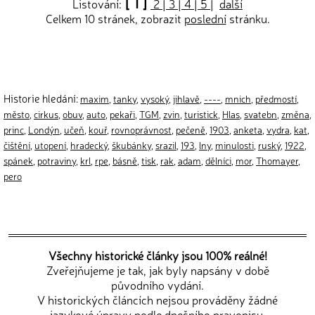
[ 1 ]
Listování:
2
|
3
|
4
|
5
|
další
Celkem 10 stránek, zobrazit
poslední
stránku.
Historie hledání:
maxim
,
tanky
,
vysoký
,
jihlavě
,
----
,
mnich
,
předmostí
,
město
,
cirkus
,
obuv
,
auto
,
pekaři
,
TGM
,
zvin
,
turistick
,
Hlas
,
svatebn
,
změna
,
princ
,
Londýn
,
učeň
,
kouř
,
rovnoprávnost
,
pečeně
,
1903
,
anketa
,
vydra
,
kat
,
čištění
,
utopení
,
hradecký
,
škubánky
,
srazil
,
193
,
lny
,
minulosti
,
ruský
,
1922
,
spánek
,
potraviny
,
krl
,
rpe
,
básně
,
tisk
,
rak
,
adam
,
dělníci
,
mor
,
Thomayer
,
pero
Všechny historické články jsou 100% reálné!
Zveřejňujeme je tak, jak byly napsány v době
původního vydání.
V historických článcích nejsou prováděny žádné
jazykové úpravy podle dnešního pravopisu.