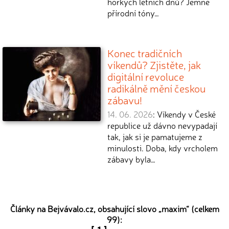
horkých letních dnů? Jemné
přírodní tóny…
Konec tradičních
víkendů? Zjistěte, jak
digitální revoluce
radikálně mění českou
zábavu!
14. 06. 2026
: Víkendy v České
republice už dávno nevypadají
tak, jak si je pamatujeme z
minulosti. Doba, kdy vrcholem
zábavy byla…
Články na Bejvávalo.cz, obsahující slovo „
maxim
“ (celkem
99):