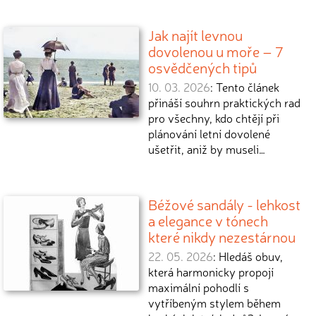
Jak najít levnou
dovolenou u moře – 7
osvědčených tipů
10. 03. 2026
: Tento článek
přináší souhrn praktických rad
pro všechny, kdo chtějí při
plánování letní dovolené
ušetřit, aniž by museli…
Béžové sandály - lehkost
a elegance v tónech
které nikdy nezestárnou
22. 05. 2026
: Hledáš obuv,
která harmonicky propojí
maximální pohodlí s
vytříbeným stylem během