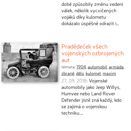
době způsobily změnu vedení
válek, několik vycvičených
vojáků díky kulometu
dokázalo úspěšně odrazit i…
Pradědeček všech
vojenských ozbrojených
aut
témata:
1904
,
automobil
,
armáda
,
zbraně
,
dělo
,
kulomet
,
maxim
27. 09. 2018
: Vojenské
automobily jako Jeep Willys,
Humvee nebo Land Rover
Defender jistě zná každý, kdo
se zajímá o vojenskou
techniku.…