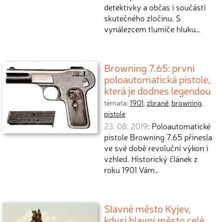
detektivky a občas i součástí
skutečného zločinu. S
vynálezcem tlumiče hluku…
Browning 7.65: první
poloautomatická pistole,
která je dodnes legendou
témata:
1901
,
zbraně
,
browning
,
pistole
23. 08. 2019
: Poloautomatické
pistole Browning 7.65 přinesla
ve své době revoluční výkon i
vzhled. Historický článek z
roku 1901 Vám…
Slavné město Kyjev,
kdysi hlavní město celé