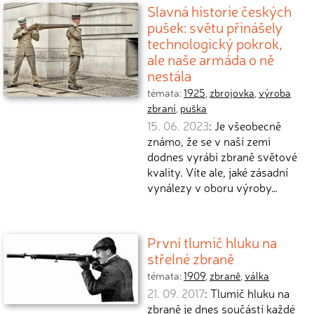
Slavná historie českých
pušek: světu přinášely
technologický pokrok,
ale naše armáda o ně
nestála
témata:
1925
,
zbrojovka
,
výroba
zbraní
,
puška
15. 06. 2023
: Je všeobecně
známo, že se v naší zemi
dodnes vyrábí zbraně světové
kvality. Víte ale, jaké zásadní
vynálezy v oboru výroby…
První tlumič hluku na
střelné zbraně
témata:
1909
,
zbraně
,
válka
21. 09. 2017
: Tlumič hluku na
zbraně je dnes součástí každé