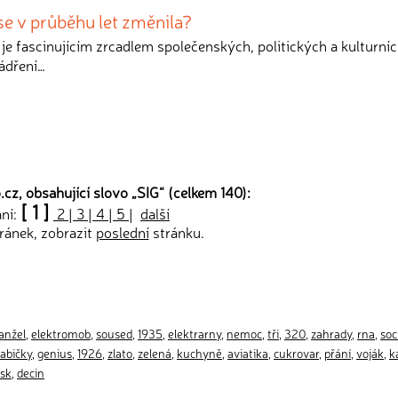
se v průběhu let změnila?
je fascinujícím zrcadlem společenských, politických a kulturní
ádření…
cz, obsahující slovo „
SIG
“ (celkem 140):
[ 1 ]
ání:
2
|
3
|
4
|
5
|
další
ránek, zobrazit
poslední
stránku.
anžel
,
elektromob
,
soused
,
1935
,
elektrarny
,
nemoc
,
tři
,
320
,
zahrady
,
rna
,
soc
abičky
,
genius
,
1926
,
zlato
,
zelená
,
kuchyně
,
aviatika
,
cukrovar
,
přání
,
voják
,
k
isk
,
decin