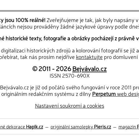
ky jsou 100% reálné!
Zveřejňujeme je tak, jak byly napsány 
článcích nejsou prováděny žádné jazykové úpravy podle dne
 historické texty, fotografie a obrázky pocházejí z právně v
igitalizaci historických zdrojů a kolorování fotografií se již
řebírat, tak nás prosím nejdříve
kontaktujte
pro domluvení
© 2011 - 2026
Bejvávalo.cz
ISSN 2570-690X
Bejvávalo.cz je již od počátů svého fungování v roce 2011 p
 originálním redakčním systému z dílny
Perpetum
web desi
Nastavení soukromí a cookies
ěné dekorace
Hapík.cz
—
originální samolepky
Pieris.cz
—
magazín
P