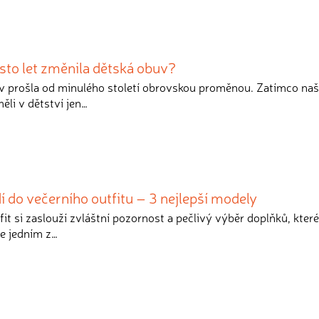
 sto let změnila dětská obuv?
v prošla od minulého století obrovskou proměnou. Zatímco na
li v dětství jen…
í do večerního outfitu – 3 nejlepší modely
tfit si zaslouží zvláštní pozornost a pečlivý výběr doplňků, kter
je jedním z…