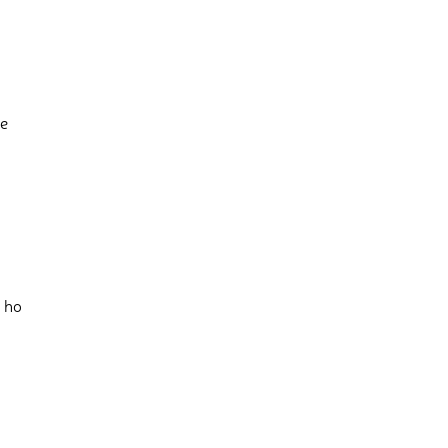
še
é ho