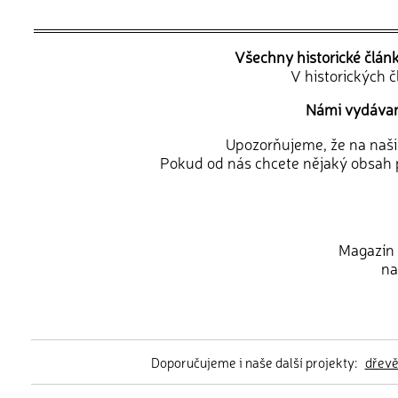
Všechny historické člán
V historických 
Námi vydávané
Upozorňujeme, že na naši d
Pokud od nás chcete nějaký obsah p
Magazín 
na
Doporučujeme i naše další projekty:
dřev