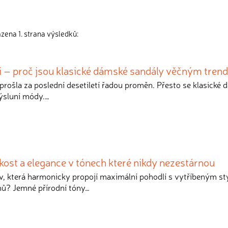
zena 1. strana výsledků:
ti – proč jsou klasické dámské sandály věčným tre
 prošla za poslední desetiletí řadou proměn. Přesto se klasické
výsluní módy.…
kost a elegance v tónech které nikdy nezestárnou
v, která harmonicky propojí maximální pohodlí s vytříbeným s
nů? Jemné přírodní tóny…