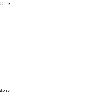
módním
éko se