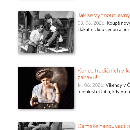
Jak se vyhnout levn
03. 06. 2026
: Koupě nový
zlákat nízkou cenou a he
Konec tradičních víke
zábavu!
14. 06. 2026
: Víkendy v 
minulosti. Doba, kdy vrc
Dámské nazouvací ten