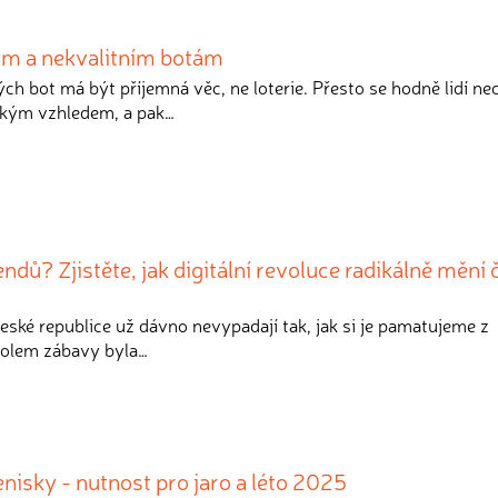
ým a nekvalitním botám
ch bot má být příjemná věc, ne loterie. Přesto se hodně lidí ne
zkým vzhledem, a pak…
ndů? Zjistěte, jak digitální revoluce radikálně mění
České republice už dávno nevypadají tak, jak si je pamatujeme z
holem zábavy byla…
isky - nutnost pro jaro a léto 2025