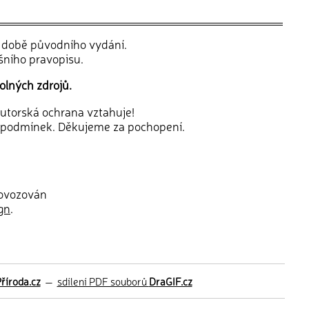
v době původního vydání.
šního pravopisu.
olných zdrojů.
 autorská ochrana vztahuje!
 podmínek. Děkujeme za pochopení.
rovozován
gn
.
říroda.cz
—
sdílení PDF souborů
DraGIF.cz