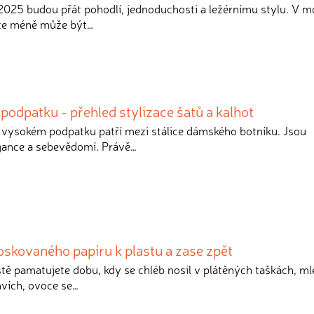
o 2025 budou přát pohodlí, jednoduchosti a ležérnímu stylu. V 
 že méně může být…
odpatku - přehled stylizace šatů a kalhot
a vysokém podpatku patří mezi stálice dámského botníku. Jsou
gance a sebevědomí. Právě…
voskovaného papíru k plastu a zase zpět
ště pamatujete dobu, kdy se chléb nosil v plátěných taškách, ml
hvích, ovoce se…