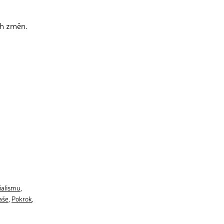
ch změn.
ialismu
,
aše
,
Pokrok
,