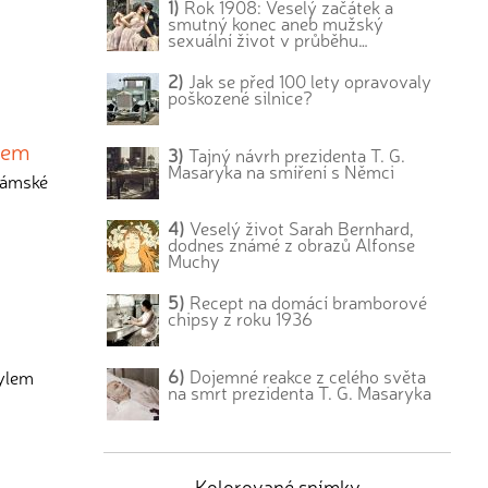
1)
Rok 1908: Veselý začátek a
smutný konec aneb mužský
sexuální život v průběhu…
2)
Jak se před 100 lety opravovaly
poškozené silnice?
ndem
3)
Tajný návrh prezidenta T. G.
Masaryka na smíření s Němci
 dámské
4)
Veselý život Sarah Bernhard,
dodnes známé z obrazů Alfonse
Muchy
5)
Recept na domácí bramborové
chipsy z roku 1936
6)
Dojemné reakce z celého světa
tylem
na smrt prezidenta T. G. Masaryka
Kolorované snímky