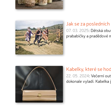
Jak se za posledních
07. 03. 2025
: Dětská obu
prababičky a pradědové mě
Kabelky, které se hod
22. 05. 2024
: Večerní ou
dokonale vyladí. Kabelka 