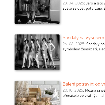
23. 04. 2025
: Jaro a lét
světě se opět potvrzuje,
Sandály na vysokém p
26. 06. 2025
: Sandály n
symbolem ženskosti, ele
Balení potravin: od 
20. 10. 2025
: Možná si je
přenášelo ve vratných la