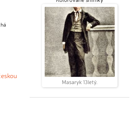
chá
 českou
Masaryk 13letý.