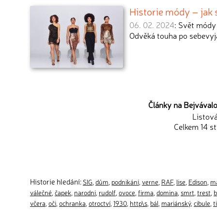
Historie módy – jak 
06. 02. 2024
: Svět módy 
Odvěká touha po sebevyj
Články na Bejvávalo.
Listov
Celkem 14 st
Historie hledání:
SIG
,
dům
,
podnikání
,
verne
,
RAF
,
lise
,
Edison
,
m
válečné
,
čapek
,
narodni
,
rudolf
,
ovoce
,
firma
,
domina
,
smrt
,
trest
,
b
včera
,
oči
,
ochranka
,
otroctví
,
1930
,
http\s
,
bál
,
mariánský
,
cibule
,
t