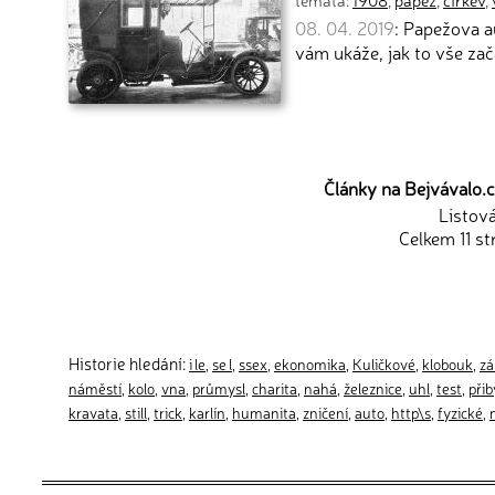
témata:
1908
,
papež
,
církev
,
08. 04. 2019
: Papežova a
vám ukáže, jak to vše zač
Články na Bejvávalo.cz
Listov
Celkem 11 st
Historie hledání:
i le
,
se l
,
ssex
,
ekonomika
,
Kuličkové
,
klobouk
,
zá
náměstí
,
kolo
,
vna
,
průmysl
,
charita
,
nahá
,
železnice
,
uhl
,
test
,
přib
kravata
,
still
,
trick
,
karlín
,
humanita
,
zničení
,
auto
,
http\s
,
fyzické
,