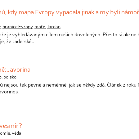
sů, kdy mapa Evropy vypadala jinak a my byli námoř
e
,
hranice Evropy
,
moře
,
Jardan
oře je vyhledávaným cílem našich dovolených. Přesto si ale ne 
e, že Jaderské…
ě: Javorina
o
,
polsko
tů nejsou tak pevné a neměnné, jak se někdy zdá. Článek z roku
Javorinou.
 vesmír?
nomie
,
věda