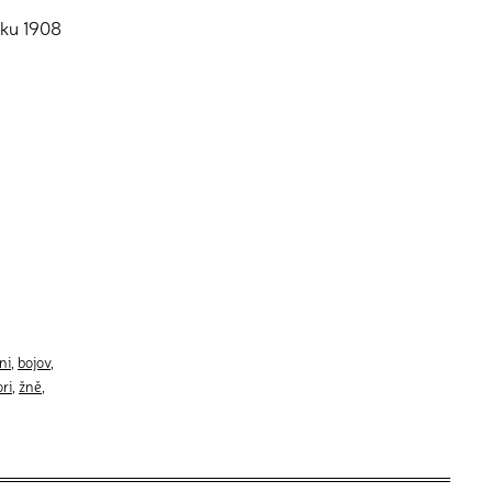
oku 1908
ni
,
bojov
,
ori
,
žně
,