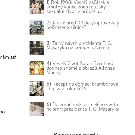
1)
Rok 1908: Veselý začátek a
smutný konec aneb mužský
sexuální život v průběhu…
2)
Jak se před 100 lety opravovaly
poškozené silnice?
3)
Tajný návrh prezidenta T. G.
Masaryka na smíření s Němci
 něm asi
4)
Veselý život Sarah Bernhard,
dodnes známé z obrazů Alfonse
Muchy
5)
Recept na domácí bramborové
chipsy z roku 1936
6)
Dojemné reakce z celého světa
na smrt prezidenta T. G. Masaryka
oho
Kolorované snímky