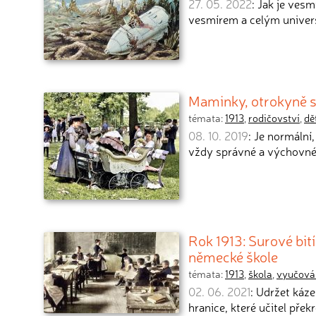
27. 05. 2022
: Jak je ves
vesmírem a celým univer
Maminky, otrokyně s
témata:
1913
,
rodičovství
,
dě
08. 10. 2019
: Je normální
vždy správné a výchovné
Rok 1913: Surové bit
německé škole
témata:
1913
,
škola
,
vyučová
02. 06. 2021
: Udržet káze
hranice, které učitel přek