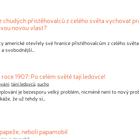
z chudých přistěhovalců z celého světa vychovat p
svou novou vlast?
ty americké otevřely své hranice přistěhovalcům z celého světa
ší a svobodnější…
 roce 1907: Po celém světě tají ledovce!
ování
,
tání ledovců
,
sucho
teplování je bezesporu velký problém, nicméně není to nový pro
káže, že už tehdy si…
 papeže, neboli papamobil