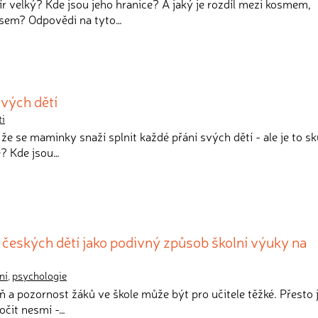
mír velký? Kde jsou jeho hranice? A jaký je rozdíl mezi kosmem,
sem? Odpovědi na tyto…
vých dětí
ti
, že se maminky snaží splnit každé přání svých dětí - ale je to s
? Kde jsou…
í českých dětí jako podivný způsob školní výuky na
ní
,
psychologie
ň a pozornost žáků ve škole může být pro učitele těžké. Přesto 
ročit nesmí -…