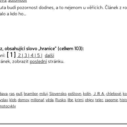
víra
,
automobil
uta budí pozornost dodnes, a to nejenom u věřících. Článek z r
alo a kdo ho…
, obsahující slovo „
hranice
“ (celkem 103):
[ 1 ]
ání:
2
|
3
|
4
|
5
|
další
ránek, zobrazit
poslední
stránku.
bava
,
ras
,
pull
,
brambor
,
miluj
,
Slovensko
,
poštovn
,
kolín
,
ＪＲＡ
,
chlebové
,
ko
yslav
,
klob
,
domov
,
milionař
,
věda
,
Rusko
,
ilbe
,
krimi
,
objev
,
telec
,
zapome
,
hist
motocykly