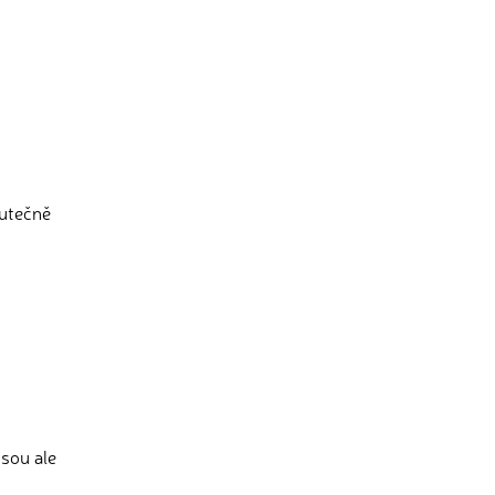
kutečně
jsou ale