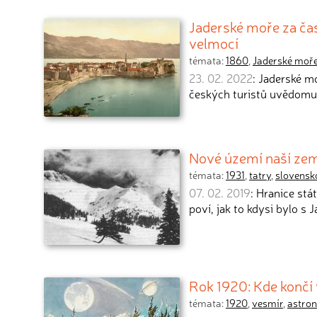
Jaderské moře za ča
velmocí
témata:
1860
,
Jaderské moř
23. 02. 2022
: Jaderské m
českých turistů uvědomuj
Nové území naší zem
témata:
1931
,
tatry
,
slovensk
07. 02. 2019
: Hranice stá
poví, jak to kdysi bylo s 
Rok 1920: Kde končí
témata:
1920
,
vesmír
,
astro