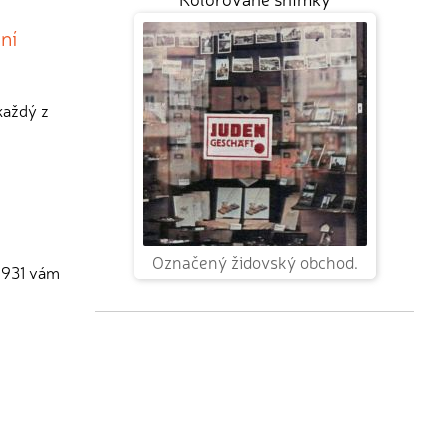
ní
každý z
Označený židovský obchod.
 1931 vám