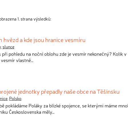
obrazena 1. strana výsledků:
ěm hvězd a kde jsou hranice vesmíru
y
,
slunce
s při pohledu na noční oblohu zde je vesmír nekonečný? Kolik v
 vesmír vlastně…
brojené jednotky přepadly naše obce na Těšínsku
nice
,
Polsko
obě pokládáme Poláky za blízké spojence, se kterými máme mn
zniku Československa měly…