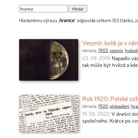
Hledanému výrazu „
hranice
“ odpovídá celkem 103 článků, z
Vesmír: kolik je v n
témata:
1903
,
vesmír
,
hvězd
03. 09. 2019
: Napadlo vá
tak může být hvězd a kde
Rok 1920: Polské oz
témata:
1920
,
přepadení
,
hra
19. 05. 2022
: V dnešní d
společného. Krátce po v