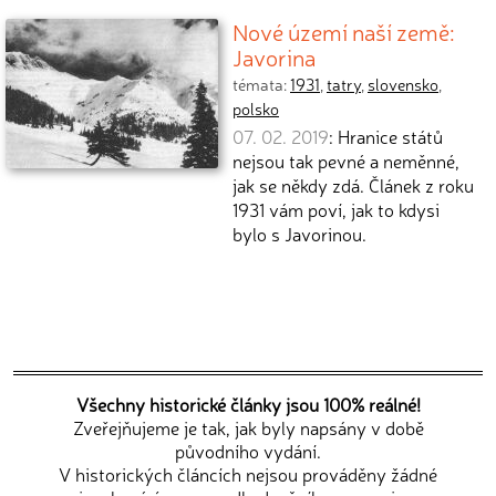
Nové území naší země:
Javorina
témata:
1931
,
tatry
,
slovensko
,
polsko
07. 02. 2019
: Hranice států
nejsou tak pevné a neměnné,
jak se někdy zdá. Článek z roku
1931 vám poví, jak to kdysi
bylo s Javorinou.
Všechny historické články jsou 100% reálné!
Zveřejňujeme je tak, jak byly napsány v době
původního vydání.
V historických článcích nejsou prováděny žádné