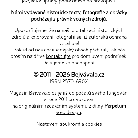
jazykové úpravy podle dnešního pravopisu.
Námi vydávané historické texty, fotografie a obrázky
pocházejí z právně volných zdrojů.
Upozorňujeme, že na naši digitalizaci historických
zdrojů a kolorování fotografií se již autorská ochrana
vztahuje!
Pokud od nás chcete nějaký obsah přebírat, tak nás
prosím nejdříve
kontaktujte
pro domluvení podmínek.
Děkujeme za pochopení.
© 2011 - 2026
Bejvávalo.cz
ISSN 2570-690X
Magazín Bejvávalo.cz je již od počátů svého fungování
v roce 2011 provozován
na originálním redakčním systému z dílny
Perpetum
web design
.
Nastavení soukromí a cookies