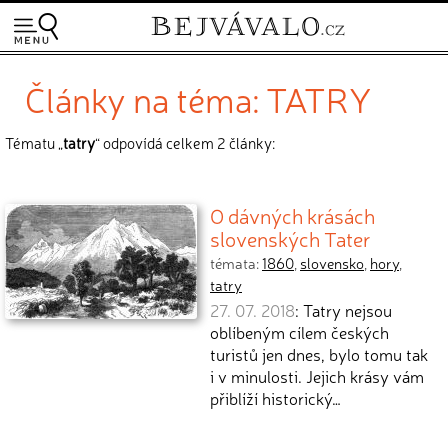
Články na téma: TATRY
Tématu „
tatry
“ odpovídá celkem 2 články:
O dávných krásách
slovenských Tater
témata:
1860
,
slovensko
,
hory
,
tatry
27. 07. 2018
: Tatry nejsou
oblíbeným cílem českých
turistů jen dnes, bylo tomu tak
i v minulosti. Jejich krásy vám
přiblíží historický…