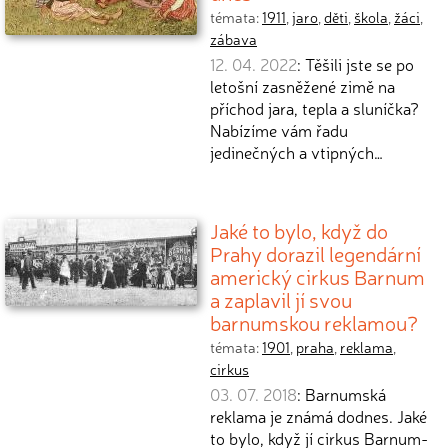
témata:
1911
,
jaro
,
děti
,
škola
,
žáci
,
zábava
12. 04. 2022
: Těšili jste se po
letošní zasněžené zimě na
příchod jara, tepla a sluníčka?
Nabízíme vám řadu
jedinečných a vtipných…
Jaké to bylo, když do
Prahy dorazil legendární
americký cirkus Barnum
a zaplavil jí svou
barnumskou reklamou?
témata:
1901
,
praha
,
reklama
,
cirkus
03. 07. 2018
: Barnumská
reklama je známá dodnes. Jaké
to bylo, když jí cirkus Barnum-