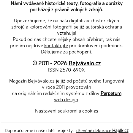
Námi vydávané historické texty, fotografie a obrázky
pocházejí z právně volných zdrojů.
Upozorňujeme, že na naši digitalizaci historických
zdrojů a kolorování fotografií se již autorská ochrana
vztahuje!
Pokud od nás chcete nějaký obsah přebírat, tak nás
prosím nejdříve
kontaktujte
pro domluvení podmínek.
Děkujeme za pochopení.
© 2011 - 2026
Bejvávalo.cz
ISSN 2570-690X
Magazín Bejvávalo.cz je již od počátů svého fungování
v roce 2011 provozován
na originálním redakčním systému z dílny
Perpetum
web design
.
Nastavení soukromí a cookies
Doporučujeme i naše další projekty:
dřevěné dekorace
Hapík.cz