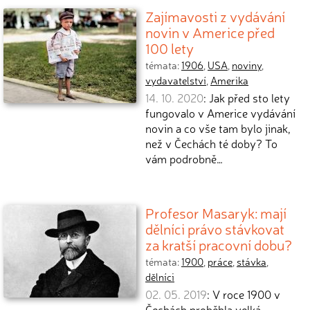
Zajímavosti z vydávání
novin v Americe před
100 lety
témata:
1906
,
USA
,
noviny
,
vydavatelství
,
Amerika
14. 10. 2020
: Jak před sto lety
fungovalo v Americe vydávání
novin a co vše tam bylo jinak,
než v Čechách té doby? To
vám podrobně…
Profesor Masaryk: mají
dělníci právo stávkovat
za kratší pracovní dobu?
témata:
1900
,
práce
,
stávka
,
dělníci
02. 05. 2019
: V roce 1900 v
Čechách proběhla velká