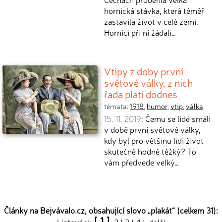
hornická stávka, která téměř
zastavila život v celé zemi.
Horníci při ní žádali…
Vtipy z doby první
světové války, z nich
řada platí dodnes
témata:
1918
,
humor
,
vtip
,
válka
15. 11. 2019
: Čemu se lidé smáli
v době první světové války,
kdy byl pro většinu lidí život
skutečně hodně těžký? To
vám předvede velký…
Články na Bejvávalo.cz, obsahující slovo „
plakát
“ (celkem 31):
[ 1 ]