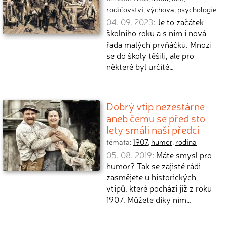
rodičovství
,
výchova
,
psychologie
04. 09. 2023
: Je to začátek
školního roku a s ním i nová
řada malých prvňáčků. Mnozí
se do školy těšili, ale pro
některé byl určitě…
Dobrý vtip nezestárne
aneb čemu se před sto
lety smáli naši předci
témata:
1907
,
humor
,
rodina
05. 08. 2019
: Máte smysl pro
humor? Tak se zajisté rádi
zasmějete u historických
vtipů, které pochází již z roku
1907. Můžete díky nim…