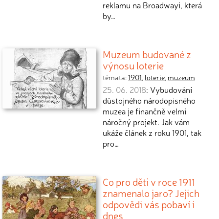
reklamu na Broadwayi, která
by…
Muzeum budované z
výnosu loterie
témata:
1901
,
loterie
,
muzeum
25. 06. 2018
: Vybudování
důstojného národopisného
muzea je finančně velmi
náročný projekt. Jak vám
ukáže článek z roku 1901, tak
pro…
Co pro děti v roce 1911
znamenalo jaro? Jejich
odpovědi vás pobaví i
dnes