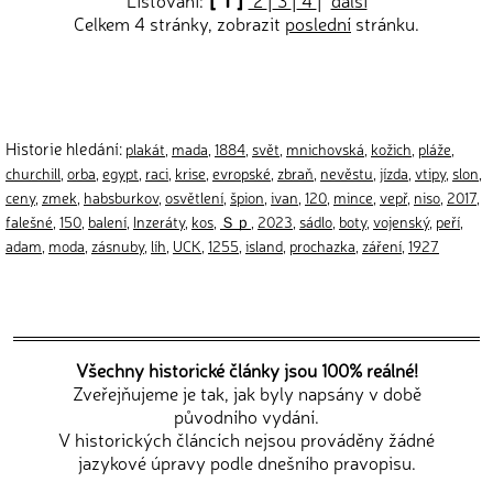
Listování:
2
|
3
|
4
|
další
Celkem 4 stránky, zobrazit
poslední
stránku.
Historie hledání:
plakát
,
mada
,
1884
,
svět
,
mnichovská
,
kožich
,
pláže
,
churchill
,
orba
,
egypt
,
raci
,
krise
,
evropské
,
zbraň
,
nevěstu
,
jízda
,
vtipy
,
slon
,
ceny
,
zmek
,
habsburkov
,
osvětlení
,
špion
,
ivan
,
120
,
mince
,
vepř
,
niso
,
2017
,
falešné
,
150
,
balení
,
Inzeráty
,
kos
,
Ｓｐ
,
2023
,
sádlo
,
boty
,
vojenský
,
peří
,
adam
,
moda
,
zásnuby
,
líh
,
UCK
,
1255
,
island
,
prochazka
,
záření
,
1927
Všechny historické články jsou 100% reálné!
Zveřejňujeme je tak, jak byly napsány v době
původního vydání.
V historických článcích nejsou prováděny žádné
jazykové úpravy podle dnešního pravopisu.