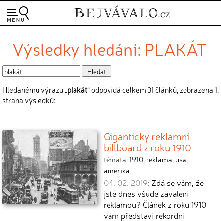
Výsledky hledání: PLAKÁT
Hledanému výrazu „
plakát
“ odpovídá celkem 31 článků, zobrazena 1.
strana výsledků:
Gigantický reklamní
billboard z roku 1910
témata:
1910
,
reklama
,
usa
,
amerika
04. 02. 2019
: Zdá se vám, že
jste dnes všude zavaleni
reklamou? Článek z roku 1910
vám představí rekordní