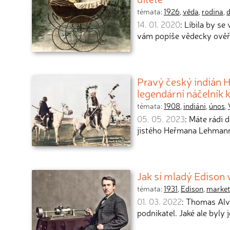
témata:
1926
,
věda
,
rodina
,
d
14. 01. 2020
: Líbila by s
vám popíše vědecky ověř
Pravý český indián H
legendární náčelní
témata:
1908
,
indiáni
,
únos
,
05. 05. 2023
: Máte rádi 
jistého Heřmana Lehmann
Jak si mladý Edison 
témata:
1931
,
Edison
,
market
01. 03. 2022
: Thomas Alv
podnikatel. Jaké ale byly 