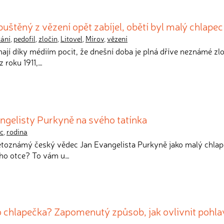
puštěný z vězení opět zabíjel, obětí byl malý chlapec
vání
,
pedofil
,
zločin
,
Litovel
,
Mírov
,
vězení
mají díky médiím pocit, že dnešní doba je plná dříve neznámé zlo
z roku 1911,…
gelisty Purkyně na svého tatínka
ec
,
rodina
větoznámý český vědec Jan Evangelista Purkyně jako malý chlape
ého otce? To vám u…
 chlapečka? Zapomenutý způsob, jak ovlivnit pohla