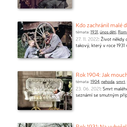
Kdo zachránil malé 
témata:
1931
,
únos dětí
,
Rom
27. 11. 2022
: Život někdy 
takový, který v roce 1931 
Rok 1904: Jak mouch
témata:
1904
,
nehoda
,
smrt
,
23. 06. 2021
: Smrt malého
seznámí se smutným pří
Rok 1931: Na vyhořel