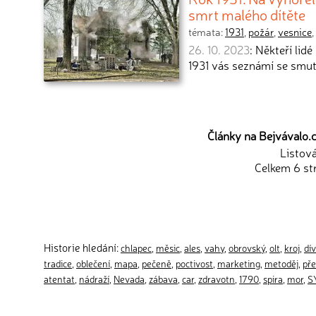
smrt malého dítěte
témata:
1931
,
požár
,
vesnice
,
26. 10. 2023
: Někteří lid
1931 vás seznámí se sm
Články na Bejvávalo.c
Listov
Celkem 6 st
Historie hledání:
chlapec
,
měsic
,
ales
,
vahy
,
obrovský
,
olt
,
kroj
,
dí
tradice
,
oblečení
,
mapa
,
pečeně
,
poctivost
,
marketing
,
metoděj
,
pře
atentat
,
nádraží
,
Nevada
,
zábava
,
car
,
zdravotn
,
1790
,
spira
,
mor
,
S