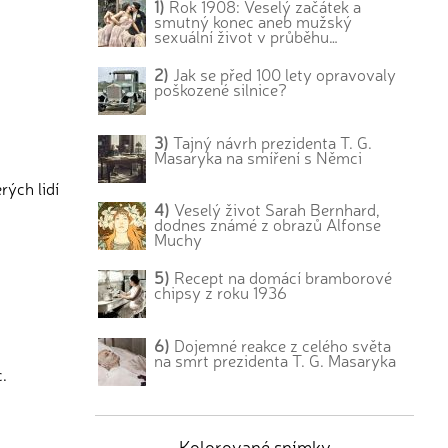
1)
Rok 1908: Veselý začátek a
smutný konec aneb mužský
sexuální život v průběhu…
2)
Jak se před 100 lety opravovaly
poškozené silnice?
3)
Tajný návrh prezidenta T. G.
Masaryka na smíření s Němci
rých lidí
4)
Veselý život Sarah Bernhard,
dodnes známé z obrazů Alfonse
Muchy
5)
Recept na domácí bramborové
chipsy z roku 1936
6)
Dojemné reakce z celého světa
na smrt prezidenta T. G. Masaryka
.
Kolorované snímky