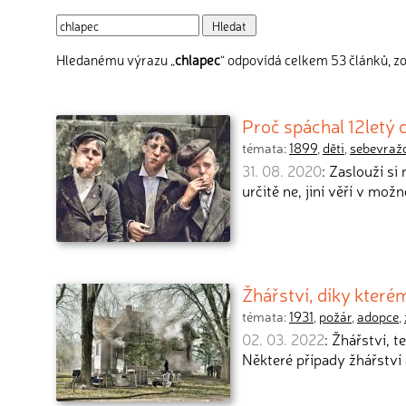
Hledanému výrazu „
chlapec
“ odpovídá celkem 53 článků, zo
Proč spáchal 12letý 
témata:
1899
,
děti
,
sebevraž
31. 08. 2020
: Zaslouží si
určitě ne, jiní věří v mož
Žhářství, díky které
témata:
1931
,
požár
,
adopce
,
02. 03. 2022
: Žhářství, 
Některé případy žhářství