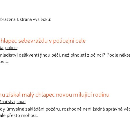
brazena 1. strana výsledků:
chlapec sebevraždu v policejní cele
da
,
policie
 mladiství delikventi jinou péči, než plnoletí zločinci? Podle někte
nost…
mu získal malý chlapec novou milující rodinu
žhářství
,
soud
tedy úmyslné zakládání požáru, rozhodně není žádná správná věc
 ale přesto mohou…