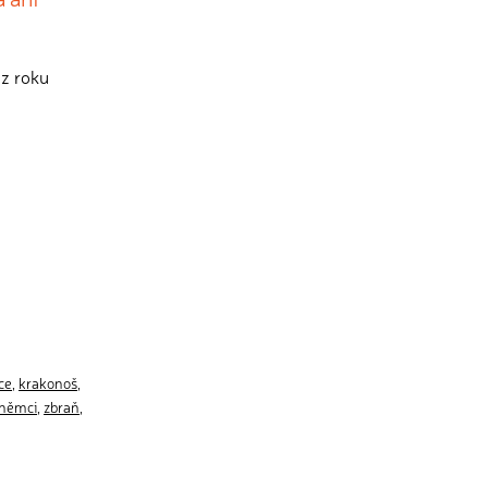
 z roku
ce
,
krakonoš
,
němci
,
zbraň
,