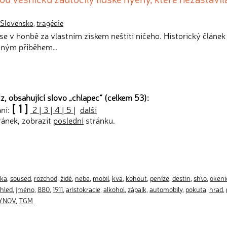
Slovensko
,
tragédie
é se v honbě za vlastním ziskem neštítí ničeho. Historický článek
utným příběhem…
z, obsahující slovo „
chlapec
“ (celkem 53):
[ 1 ]
ání:
2
|
3
|
4
|
5
|
další
ránek, zobrazit
poslední
stránku.
vka
,
soused
,
rozchod
,
židé
,
nebe
,
mobil
,
kva
,
kohout
,
peníze
,
destin
,
sh\o
,
okeni
hled
,
jméno
,
880
,
1911
,
aristokracie
,
alkohol
,
zápalk
,
automobily
,
pokuta
,
hrad
,
YNOV
,
TGM