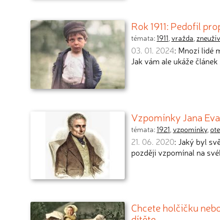
Rok 1911: Pedofil pro
témata:
1911
,
vražda
,
zneuží
03. 01. 2024
: Mnozí lidé 
Jak vám ale ukáže článek 
Vzpomínky Jana Evan
témata:
1921
,
vzpomínky
,
ot
21. 06. 2020
: Jaký byl s
později vzpomínal na sv
Chcete holčičku nebo
dítěte