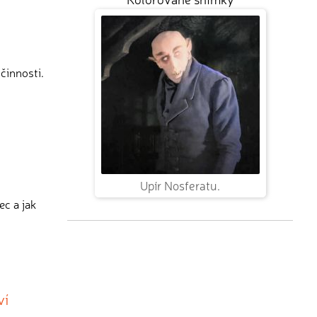
činnosti.
Upír Nosferatu.
c a jak
ví