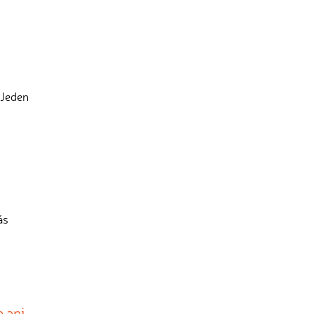
 Jeden
ás
a ani