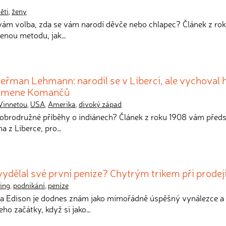
ěti
,
ženy
e vám volba, zda se vám narodí děvče nebo chlapec? Článek z ro
enou metodu, jak…
eřman Lehmann: narodil se v Liberci, ale vychoval 
k kmene Komančů
Vinnetou
,
USA
,
Amerika
,
divoký západ
dobrodružné příběhy o indiánech? Článek z roku 1908 vám předs
a z Liberce, pro…
vydělal své první peníze? Chytrým trikem při prodej
ing
,
podnikání
,
peníze
a Edison je dodnes znám jako mimořádně úspěšný vynálezce a
jeho začátky, když si jako…