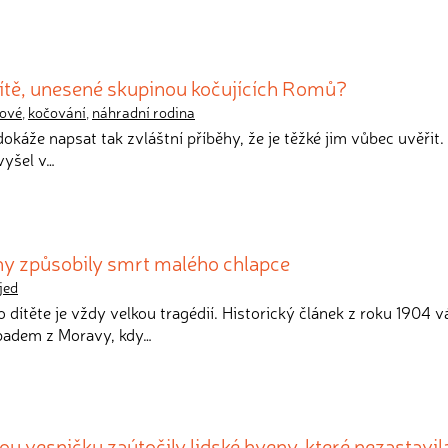
dítě, unesené skupinou kočujících Romů?
ové
,
kočování
,
náhradní rodina
dokáže napsat tak zvláštní příběhy, že je těžké jim vůbec uvěřit.
vyšel v…
y způsobily smrt malého chlapce
jed
 dítěte je vždy velkou tragédií. Historický článek z roku 1904 v
padem z Moravy, kdy…
ou vesničku zaútočily lidské hyeny, které nezastavil