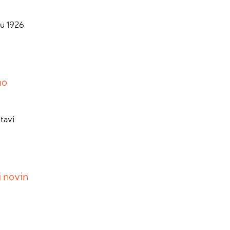
ku 1926
ho
taví
i novin