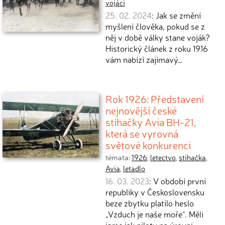
vojáci
25. 02. 2024
: Jak se změní
myšlení člověka, pokud se z
něj v době války stane voják?
Historický článek z roku 1916
vám nabízí zajímavý…
Rok 1926: Představení
nejnovější české
stíhačky Avia BH-21,
která se vyrovná
světové konkurenci
témata:
1926
,
letectvo
,
stíhačka
,
Avia
,
letadlo
16. 03. 2023
: V období první
republiky v Československu
beze zbytku platilo heslo
„Vzduch je naše moře“. Měli