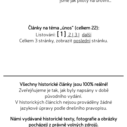
jsme jak piloty na úrovni…
Články na téma „
únos
“ (celkem 22):
[ 1 ]
Listování:
2
|
3
|
další
Celkem 3 stránky, zobrazit
poslední
stránku.
Všechny historické články jsou 100% reálné!
Zveřejňujeme je tak, jak byly napsány v době
původního vydání.
V historických článcích nejsou prováděny žádné
jazykové úpravy podle dnešního pravopisu.
Námi vydávané historické texty, fotografie a obrázky
pocházejí z právně volných zdrojů.