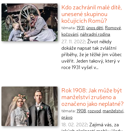
Kdo zachránil malé dítě,
unesené skupinou
kočujících Romů?
témata:
1931
,
únos dětí
,
Romové
,
kočování
,
náhradní rodina
27. 11. 2022
: Život někdy
dokáže napsat tak zvláštní
příběhy, že je těžké jim vůbec
uvěřit. Jeden takový, který v
roce 1931 vyšel v…
Rok 1908: Jak může být
manželství zrušeno a
označeno jako neplatné?
témata:
1908
,
rozvod
,
manželství
,
právo
18. 02. 2022
: Zajímá vás, za
jakých okolností mohly úřady