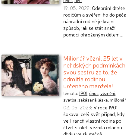
únos
,
děti
19. 05. 2022
: Odebrání dítěte
rodičům a svěření ho do péče
náhradní rodině je krajní
způsob, jak se stát snaží
pomoci ohroženým dětem.…
Milionář věznil 25 let v
nelidských podmínkách
svou sestru za to, že
odmítla rodinou
určeného manžela!
témata:
1901
,
únos
,
věznění
,
svatba
,
zakázaná láska
,
milionář
02. 05. 2023
: V roce 1901
šokoval celý svět případ, kdy
ve Francii vlastní rodina po
čtvrt století věznila mladou
dívku ve skutečně…