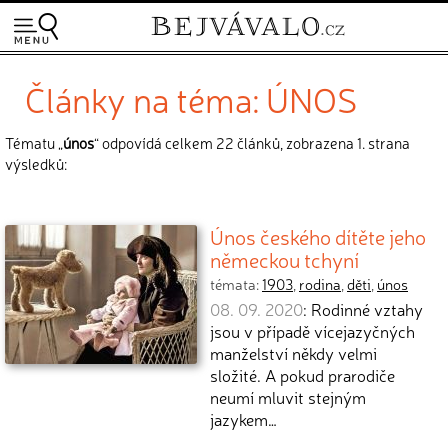
Články na téma: ÚNOS
Tématu „
únos
“ odpovídá celkem 22 článků, zobrazena 1. strana
výsledků:
Únos českého dítěte jeho
německou tchyní
témata:
1903
,
rodina
,
děti
,
únos
08. 09. 2020
: Rodinné vztahy
jsou v případě vícejazyčných
manželství někdy velmi
složité. A pokud prarodiče
neumí mluvit stejným
jazykem…