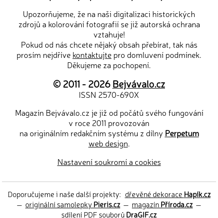
Upozorňujeme, že na naši digitalizaci historických
zdrojů a kolorování fotografií se již autorská ochrana
vztahuje!
Pokud od nás chcete nějaký obsah přebírat, tak nás
prosím nejdříve
kontaktujte
pro domluvení podmínek.
Děkujeme za pochopení.
© 2011 - 2026
Bejvávalo.cz
ISSN 2570-690X
Magazín Bejvávalo.cz je již od počátů svého fungování
v roce 2011 provozován
na originálním redakčním systému z dílny
Perpetum
web design
.
Nastavení soukromí a cookies
Doporučujeme i naše další projekty:
dřevěné dekorace
Hapík.cz
—
originální samolepky
Pieris.cz
—
magazín
Příroda.cz
—
sdílení PDF souborů
DraGIF.cz