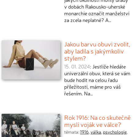
v dobách Rakousko-uherské
monarchie označit manželství
za zcela neplatné? A…
Jakou barvu obuvi zvolit,
aby ladila s jakýmkoliv
stylem?
15. 01. 2024
: Jestliže hledáte
univerzální obuv, která se vám
bude hodit na celou řadu
příležitostí, máme pro váš
řešením. Na…
Rok 1916: Na co skutečně
myslí voják ve válce?
témata:
1916
,
válka
,
psychologie
,