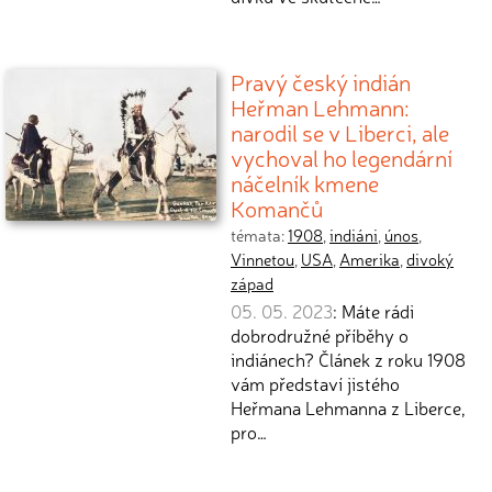
Pravý český indián
Heřman Lehmann:
narodil se v Liberci, ale
vychoval ho legendární
náčelník kmene
Komančů
témata:
1908
,
indiáni
,
únos
,
Vinnetou
,
USA
,
Amerika
,
divoký
západ
05. 05. 2023
: Máte rádi
dobrodružné příběhy o
indiánech? Článek z roku 1908
vám představí jistého
Heřmana Lehmanna z Liberce,
pro…