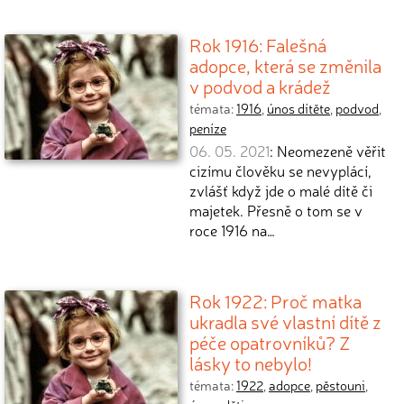
Rok 1916: Falešná
adopce, která se změnila
v podvod a krádež
témata:
1916
,
únos dítěte
,
podvod
,
peníze
06. 05. 2021
: Neomezeně věřit
cizímu člověku se nevyplácí,
zvlášť když jde o malé dítě či
majetek. Přesně o tom se v
roce 1916 na…
Rok 1922: Proč matka
ukradla své vlastní dítě z
péče opatrovníků? Z
lásky to nebylo!
témata:
1922
,
adopce
,
pěstouni
,