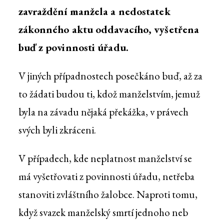
zavraždění manžela a nedostatek
zákonného aktu oddavacího, vyšetřena
buď z povinnosti úřadu.
V jiných případnostech posečkáno buď, až za
to žádati budou ti, kdož manželstvím, jemuž
byla na závadu nějaká překážka, v právech
svých byli zkráceni.
V případech, kde neplatnost manželství se
má vyšetřovati z povinnosti úřadu, netřeba
stanoviti zvláštního žalobce. Naproti tomu,
když svazek manželský smrtí jednoho neb