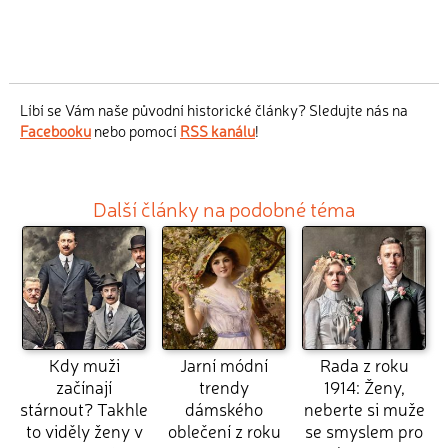
Líbí se Vám naše původní historické články? Sledujte nás na
Facebooku
nebo pomocí
RSS kanálu
!
Další články na podobné téma
Kdy muži
Jarní módní
Rada z roku
začínají
trendy
1914: Ženy,
stárnout? Takhle
dámského
neberte si muže
to viděly ženy v
oblečení z roku
se smyslem pro