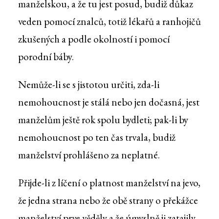
manželskou, a že tu jest posud, budiž důkaz
veden pomocí znalců, totiž lékařů a ranhojičů
zkušených a podle okolností i pomocí
porodní báby.
Nemůže-li se s jistotou určiti, zda-li
nemohoucnost je stálá nebo jen dočasná, jest
manželům ještě rok spolu bydleti; pak-li by
nemohoucnost po ten čas trvala, budiž
manželství prohlášeno za neplatné.
Přijde-li z líčení o platnost manželství na jevo,
že jedna strana nebo že obě strany o překážce
manželství prve věděly a že úmyslně ji zatajily,