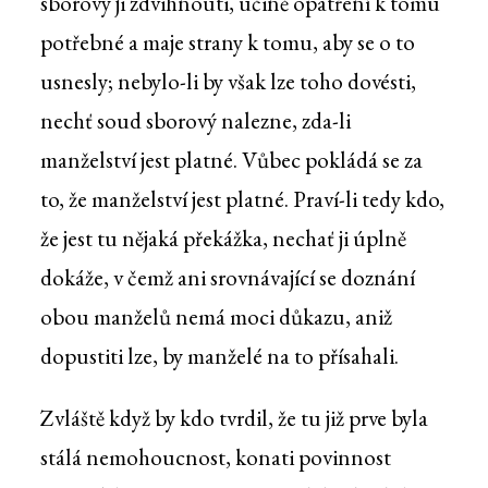
sborový ji zdvihnouti, učině opatření k tomu
potřebné a maje strany k tomu, aby se o to
usnesly; nebylo-li by však lze toho dovésti,
nechť soud sborový nalezne, zda-li
manželství jest platné. Vůbec pokládá se za
to, že manželství jest platné. Praví-li tedy kdo,
že jest tu nějaká překážka, nechať ji úplně
dokáže, v čemž ani srovnávající se doznání
obou manželů nemá moci důkazu, aniž
dopustiti lze, by manželé na to přísahali.
Zvláště když by kdo tvrdil, že tu již prve byla
stálá nemohoucnost, konati povinnost