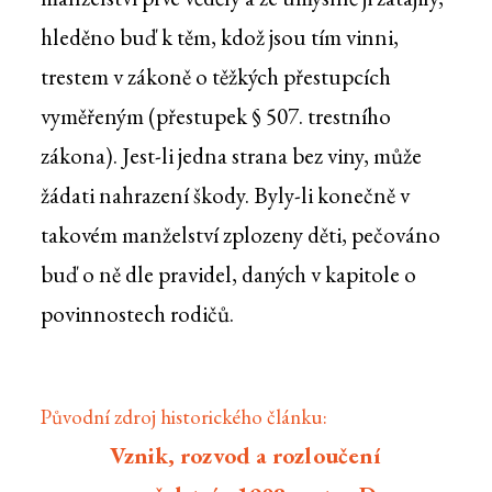
hleděno buď k těm, kdož jsou tím vinni,
trestem v zákoně o těžkých přestupcích
vyměřeným (přestupek § 507. trestního
zákona). Jest-li jedna strana bez viny, může
žádati nahrazení škody. Byly-li konečně v
takovém manželství zplozeny děti, pečováno
buď o ně dle pravidel, daných v kapitole o
povinnostech rodičů.
Původní zdroj historického článku:
Vznik, rozvod a rozloučení