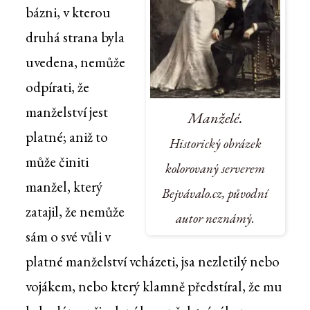
bázni, v kterou
druhá strana byla
uvedena, nemůže
odpírati, že
manželství jest
Manželé.
platné; aniž to
Historický obrázek
může činiti
kolorovaný serverem
manžel, který
Bejvávalo.cz, původní
zatajil, že nemůže
autor neznámý.
sám o své vůli v
platné manželství vcházeti, jsa nezletilý nebo
vojákem, nebo který klamně předstíral, že mu