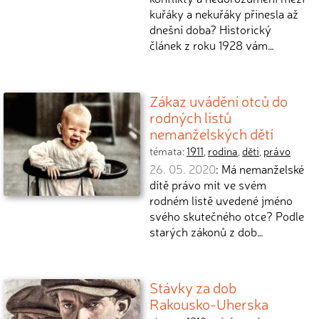
kuřáky a nekuřáky přinesla až
dnešní doba? Historický
článek z roku 1928 vám…
Zákaz uvádění otců do
rodných listů
nemanželských dětí
témata:
1911
,
rodina
,
děti
,
právo
26. 05. 2020
: Má nemanželské
dítě právo mít ve svém
rodném listě uvedené jméno
svého skutečného otce? Podle
starých zákonů z dob…
Stávky za dob
Rakousko-Uherska