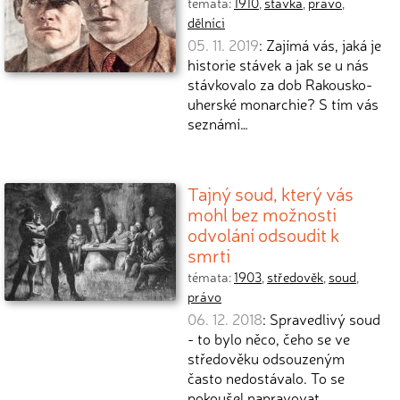
témata:
1910
,
stávka
,
právo
,
dělníci
05. 11. 2019
: Zajímá vás, jaká je
historie stávek a jak se u nás
stávkovalo za dob Rakousko-
uherské monarchie? S tím vás
seznámí…
Tajný soud, který vás
mohl bez možnosti
odvolání odsoudit k
smrti
témata:
1903
,
středověk
,
soud
,
právo
06. 12. 2018
: Spravedlivý soud
- to bylo něco, čeho se ve
středověku odsouzeným
často nedostávalo. To se
pokoušel napravovat