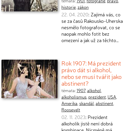
témata:
1901
,
fotografie
,
právo
,
historie
,
zákon
22. 04. 2020
: Zajímá vás, co
se za časů Rakousko-Uherska
nesmělo fotografovat, co se
naopak mohlo fotit bez
omezení a jak už za těchto…
Rok 1907: Má prezident
právo dát si alkohol,
nebo se musí tvářit jako
abstinent?
témata:
1907
,
alkohol
,
alkoholismus
,
prezident
,
USA
,
Amerika
,
skandál
,
abstinent
,
Roosevelt
02. 11. 2023
: Prezident
alkoholik jistě není dobrá
kombinace. Nicméně má