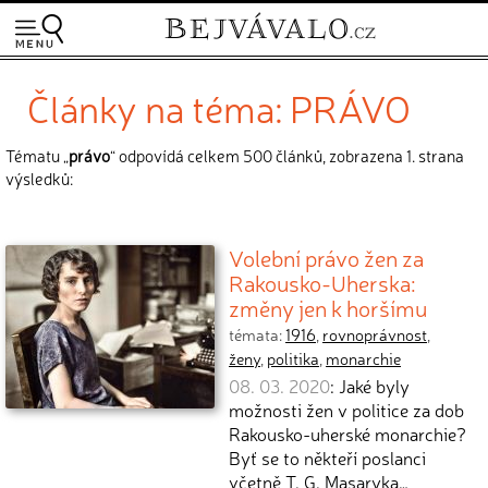
Články na téma: PRÁVO
Tématu „
právo
“ odpovídá celkem 500 článků, zobrazena 1. strana
výsledků:
Volební právo žen za
Rakousko-Uherska:
změny jen k horšímu
témata:
1916
,
rovnoprávnost
,
ženy
,
politika
,
monarchie
08. 03. 2020
: Jaké byly
možnosti žen v politice za dob
Rakousko-uherské monarchie?
Byť se to někteří poslanci
včetně T. G. Masaryka…