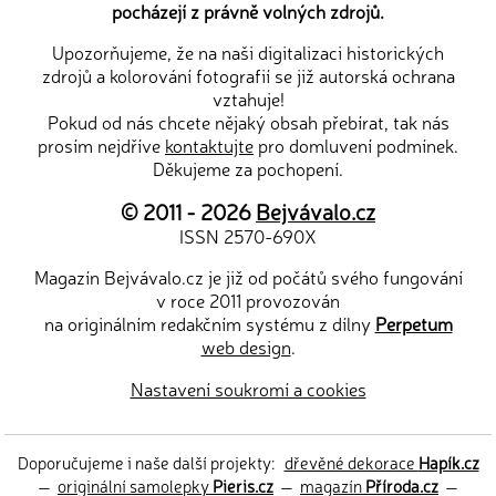
pocházejí z právně volných zdrojů.
Upozorňujeme, že na naši digitalizaci historických
zdrojů a kolorování fotografií se již autorská ochrana
vztahuje!
Pokud od nás chcete nějaký obsah přebírat, tak nás
prosím nejdříve
kontaktujte
pro domluvení podmínek.
Děkujeme za pochopení.
© 2011 - 2026
Bejvávalo.cz
ISSN 2570-690X
Magazín Bejvávalo.cz je již od počátů svého fungování
v roce 2011 provozován
na originálním redakčním systému z dílny
Perpetum
web design
.
Nastavení soukromí a cookies
Doporučujeme i naše další projekty:
dřevěné dekorace
Hapík.cz
—
originální samolepky
Pieris.cz
—
magazín
Příroda.cz
—