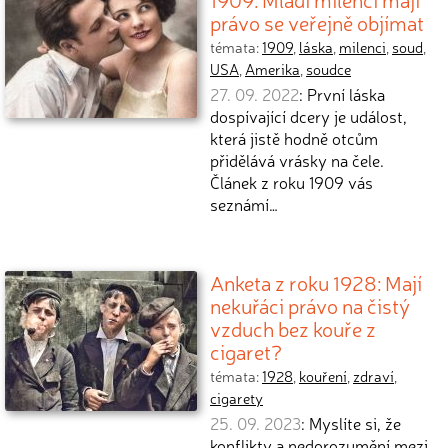
právo se veřejně objímat
témata:
1909
,
láska
,
milenci
,
soud
,
USA
,
Amerika
,
soudce
27. 09. 2022
: První láska
dospívající dcery je událost,
která jistě hodně otcům
přidělává vrásky na čele.
Článek z roku 1909 vás
seznámí…
Anketa z roku 1928: Mají
nekuřáci právo na čistý
vzduch bez kouře z
cigaret?
témata:
1928
,
kouření
,
zdraví
,
cigarety
25. 09. 2023
: Myslíte si, že
konflikty a nedorozumění mezi