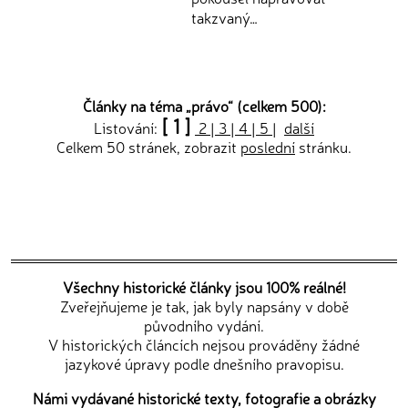
takzvaný…
Články na téma „
právo
“ (celkem 500):
[ 1 ]
Listování:
2
|
3
|
4
|
5
|
další
Celkem 50 stránek, zobrazit
poslední
stránku.
Všechny historické články jsou 100% reálné!
Zveřejňujeme je tak, jak byly napsány v době
původního vydání.
V historických článcích nejsou prováděny žádné
jazykové úpravy podle dnešního pravopisu.
Námi vydávané historické texty, fotografie a obrázky