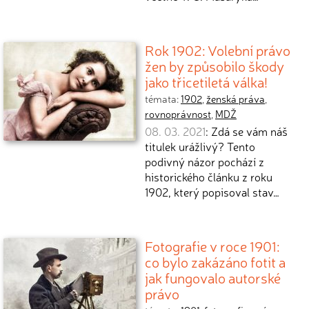
Rok 1902: Volební právo
žen by způsobilo škody
jako třicetiletá válka!
témata:
1902
,
ženská práva
,
rovnoprávnost
,
MDŽ
08. 03. 2021
: Zdá se vám náš
titulek urážlivý? Tento
podivný názor pochází z
historického článku z roku
1902, který popisoval stav…
Fotografie v roce 1901:
co bylo zakázáno fotit a
jak fungovalo autorské
právo