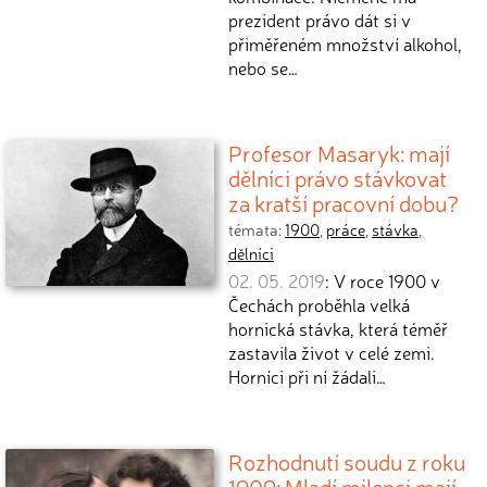
prezident právo dát si v
přiměřeném množství alkohol,
nebo se…
Profesor Masaryk: mají
dělníci právo stávkovat
za kratší pracovní dobu?
témata:
1900
,
práce
,
stávka
,
dělníci
02. 05. 2019
: V roce 1900 v
Čechách proběhla velká
hornická stávka, která téměř
zastavila život v celé zemi.
Horníci při ní žádali…
Rozhodnutí soudu z roku
1909: Mladí milenci mají