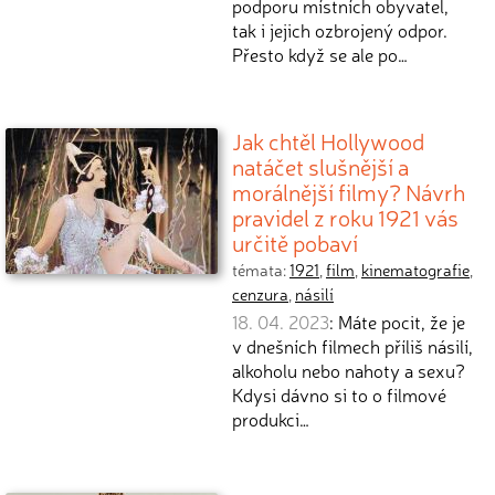
podporu místních obyvatel,
tak i jejich ozbrojený odpor.
Přesto když se ale po…
Jak chtěl Hollywood
natáčet slušnější a
morálnější filmy? Návrh
pravidel z roku 1921 vás
určitě pobaví
témata:
1921
,
film
,
kinematografie
,
cenzura
,
násilí
18. 04. 2023
: Máte pocit, že je
v dnešních filmech příliš násilí,
alkoholu nebo nahoty a sexu?
Kdysi dávno si to o filmové
produkci…