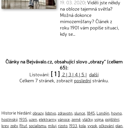
19. 03. 2020
: Viděli jste někdy
na obloze tajemná světla?
Možná dokonce
mimozemšťany? Článek z
roku 1901 vám popíše situaci,
kdy se…
Články na Bejvávalo.cz, obsahující slovo „
obrazy
“ (celkem
65):
[ 1 ]
Listování:
2
|
3
|
4
|
5
|
další
Celkem 7 stránek, zobrazit
poslední
stránku.
Historie hledání:
obrazy
,
lidstvo
,
zdravotn
,
slunce
,
1845
,
Londýn
,
hovno
,
hostinský
,
1935
,
uzen
,
elektrarny
,
vánoce
,
země
,
vláčky
,
vojna
,
pojištění
,
krev
,
zpěv
,
Rtuť
,
socialismu
,
miluj
,
rizoto
,
1933
,
kola
,
vysok
,
očkování
,
plan
,