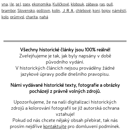
vna
,
i le
,
se l
,
ssex
,
ekonomika
,
Kuličkové
,
klobouk
,
zábava
,
ras
,
pull
,
brambor
,
Slovensko
,
poštovn
,
kolín
,
ＪＲＡ
,
chlebové
,
koni
,
bojov
,
náměstí
,
kolo
,
průmysl
,
charita
,
nahá
Všechny historické články jsou 100% reálné!
Zveřejňujeme je tak, jak byly napsány v době
původního vydání.
V historických článcích nejsou prováděny žádné
jazykové úpravy podle dnešního pravopisu.
Námi vydávané historické texty, fotografie a obrázky
pocházejí z právně volných zdrojů.
Upozorňujeme, že na naši digitalizaci historických
zdrojů a kolorování fotografií se již autorská ochrana
vztahuje!
Pokud od nás chcete nějaký obsah přebírat, tak nás
prosím nejdříve
kontaktujte
pro domluvení podmínek.