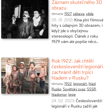
Záznam skutečného 3D
obrazu
témata:
1927
,
zábava
,
věda
05. 01. 2012
: Kina plní filmové
hity s údajným 3D obrazem, i
když jde o obyčejnou
stereoskopii. Článek z roku
1929 vám ale popíše něco…
Rok 1922: Jak chtěli
českoslovenští legionáři
zachránit děti trpící
hladem v Rusku?
témata:
1922
,
legionáři
,
hlad
,
Rusko
,
Sovětský svaz
,
SSSR
,
hladomor
,
legie
24. 02. 2023
: Českoslovenští
legionáři v Rusku zažili jak