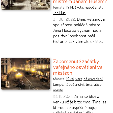
mistrem Janem Husem?
témata:
1914
,
škola
,
náboženství
,
Jan Hus
31. 08. 2022
: Dnes většinová
společnost pokládá mistra
Jana Husa za významnou a
pozitivní osobnost naší
historie. Jak vám ale ukáže…
Zapomenuté začátky
veřejného osvětlení ve
městech
témata:
1924
,
veřejné osvětlení
,
lampy
,
náboženství
,
tma
,
ulice
,
město
18. 11. 2021
: Zima se blíží a
venku už je brzo tma. Tma, se
kterou ale úspěšně bojuje
veřejné osvětlení, díky