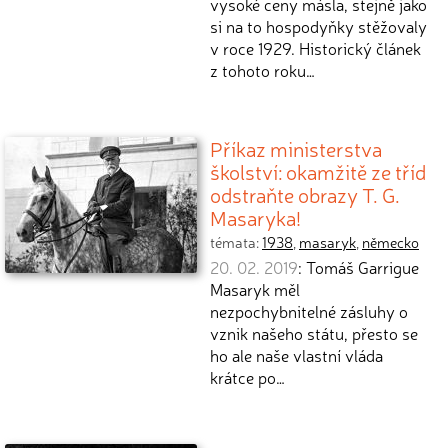
vysoké ceny másla, stejně jako
si na to hospodyňky stěžovaly
v roce 1929. Historický článek
z tohoto roku…
Příkaz ministerstva
školství: okamžitě ze tříd
odstraňte obrazy T. G.
Masaryka!
témata:
1938
,
masaryk
,
německo
20. 02. 2019
: Tomáš Garrigue
Masaryk měl
nezpochybnitelné zásluhy o
vznik našeho státu, přesto se
ho ale naše vlastní vláda
krátce po…