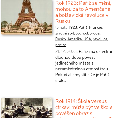
Rok 1923: Paříž se mění,
mohou za to Američané
a bolševická revoluce v
Rusku
témata:
1923
,
Paříž
,
Francie
,
životní styl
,
obchod
,
prodej
,
Rusko
,
Amerika
,
USA
,
revoluce
,
peníze
21. 12. 2023
: Paříž má už velmi
dlouhou dobu pověst
jedinečného města s
nezaměnitelnou atmosférou.
Pokud ale myslíte, že je Paříž
stále…
Rok 1914: Škola versus
církev: může být ve škole
pověšen obraz s