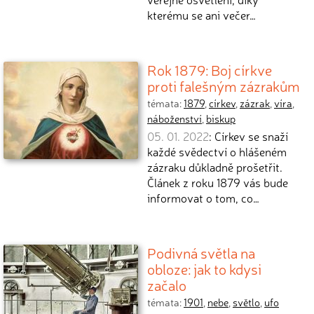
kterému se ani večer…
Rok 1879: Boj církve
proti falešným zázrakům
témata:
1879
,
církev
,
zázrak
,
víra
,
náboženství
,
biskup
05. 01. 2022
: Církev se snaží
každé svědectví o hlášeném
zázraku důkladně prošetřit.
Článek z roku 1879 vás bude
informovat o tom, co…
Podivná světla na
obloze: jak to kdysi
začalo
témata:
1901
,
nebe
,
světlo
,
ufo