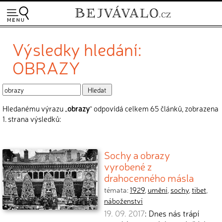
Výsledky hledání:
OBRAZY
Hledanému výrazu „
obrazy
“ odpovídá celkem 65 článků, zobrazena
1. strana výsledků:
Sochy a obrazy
vyrobené z
drahocenného másla
témata:
1929
,
umění
,
sochy
,
tibet
,
náboženství
19. 09. 2017
: Dnes nás trápí