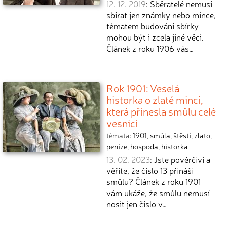
12. 12. 2019
: Sběratelé nemusí
sbírat jen známky nebo mince,
tématem budování sbírky
mohou být i zcela jiné věci.
Článek z roku 1906 vás…
Rok 1901: Veselá
historka o zlaté minci,
která přinesla smůlu celé
vesnici
témata:
1901
,
smůla
,
štěstí
,
zlato
,
peníze
,
hospoda
,
historka
13. 02. 2023
: Jste pověrčiví a
věříte, že číslo 13 přináší
smůlu? Článek z roku 1901
vám ukáže, že smůlu nemusí
nosit jen číslo v…