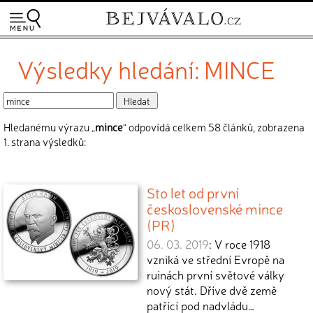
Výsledky hledání: MINCE
Hledanému výrazu „
mince
“ odpovídá celkem 58 článků, zobrazena
1. strana výsledků:
Sto let od první
československé mince
(PR)
06. 03. 2019
: V roce 1918
vzniká ve střední Evropě na
ruinách první světové války
nový stát. Dříve dvě země
patřící pod nadvládu…