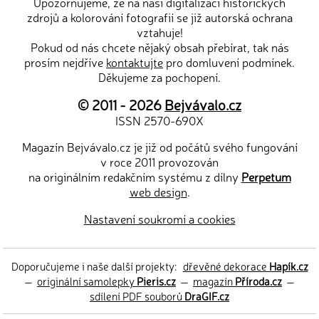
Upozorňujeme, že na naši digitalizaci historických
zdrojů a kolorování fotografií se již autorská ochrana
vztahuje!
Pokud od nás chcete nějaký obsah přebírat, tak nás
prosím nejdříve
kontaktujte
pro domluvení podmínek.
Děkujeme za pochopení.
© 2011 - 2026
Bejvávalo.cz
ISSN 2570-690X
Magazín Bejvávalo.cz je již od počátů svého fungování
v roce 2011 provozován
na originálním redakčním systému z dílny
Perpetum
web design
.
Nastavení soukromí a cookies
Doporučujeme i naše další projekty:
dřevěné dekorace
Hapík.cz
—
originální samolepky
Pieris.cz
—
magazín
Příroda.cz
—
sdílení PDF souborů
DraGIF.cz