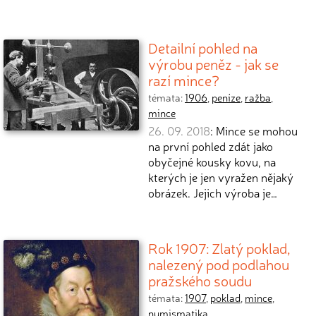
Detailní pohled na
výrobu peněz - jak se
razí mince?
témata:
1906
,
peníze
,
ražba
,
mince
26. 09. 2018
: Mince se mohou
na první pohled zdát jako
obyčejné kousky kovu, na
kterých je jen vyražen nějaký
obrázek. Jejich výroba je…
Rok 1907: Zlatý poklad,
nalezený pod podlahou
pražského soudu
témata:
1907
,
poklad
,
mince
,
numismatika