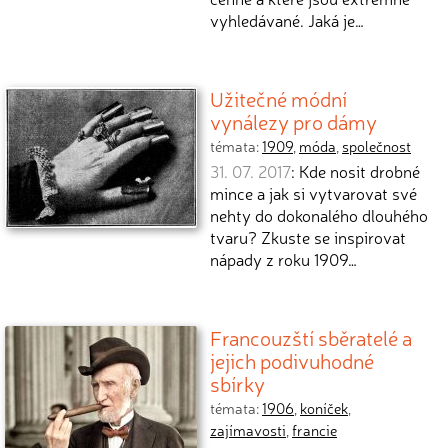
vyhledávané. Jaká je…
Užitečné módní
vynálezy pro dámy
témata:
1909
,
móda
,
společnost
31. 07. 2017
: Kde nosit drobné
mince a jak si vytvarovat své
nehty do dokonalého dlouhého
tvaru? Zkuste se inspirovat
nápady z roku 1909…
Francouzští sběratelé a
jejich podivuhodné
sbírky
témata:
1906
,
koníček
,
zajímavosti
,
francie