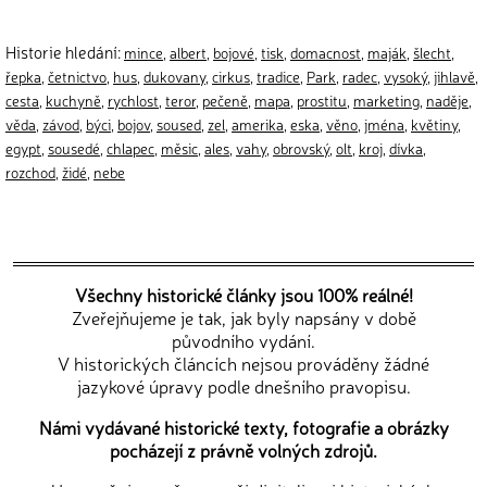
Historie hledání:
mince
,
albert
,
bojové
,
tisk
,
domacnost
,
maják
,
šlecht
,
řepka
,
četnictvo
,
hus
,
dukovany
,
cirkus
,
tradice
,
Park
,
radec
,
vysoký
,
jihlavě
,
cesta
,
kuchyně
,
rychlost
,
teror
,
pečeně
,
mapa
,
prostitu
,
marketing
,
naděje
,
věda
,
závod
,
býci
,
bojov
,
soused
,
zel
,
amerika
,
eska
,
věno
,
jména
,
květiny
,
egypt
,
sousedé
,
chlapec
,
měsic
,
ales
,
vahy
,
obrovský
,
olt
,
kroj
,
dívka
,
rozchod
,
židé
,
nebe
Všechny historické články jsou 100% reálné!
Zveřejňujeme je tak, jak byly napsány v době
původního vydání.
V historických článcích nejsou prováděny žádné
jazykové úpravy podle dnešního pravopisu.
Námi vydávané historické texty, fotografie a obrázky
pocházejí z právně volných zdrojů.