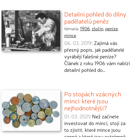
Detailní pohled do dílny
padělatelů peněz
témata:
1906
,
zločin
,
peníze
,
mince
06. 03. 2019
: Zajímá vás
přesný popis, jak padělatelé
vyrábějí falešné peníze?
Článek z roku 1906 vám nabízí
detailní pohled do…
Po stopách vzácných
mincí: které jsou
nejhodnotnější?
01. 03. 2021
: Než začnete
investovat do mincí, stojí za
to zjistit, které mince jsou
cenné a které jsou extrémně