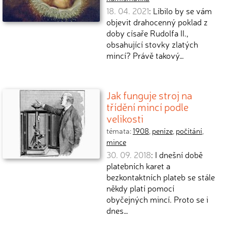
18. 04. 2021
: Líbilo by se vám
objevit drahocenný poklad z
doby císaře Rudolfa II.,
obsahující stovky zlatých
mincí? Právě takový…
Jak funguje stroj na
třídění mincí podle
velikosti
témata:
1908
,
peníze
,
počítání
,
mince
30. 09. 2018
: I dnešní době
platebních karet a
bezkontaktních plateb se stále
někdy platí pomocí
obyčejných mincí. Proto se i
dnes…