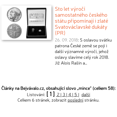
Sto let výročí
samostatného českého
státu připomínají i zlaté
Svatováclavské dukáty
(PR)
26. 09. 2018
: S oslavou svátku
patrona České země se pojí i
další významné výročí, jehož
oslavy slavíme celý rok 2018.
Již Alois Rašín a…
Články na Bejvávalo.cz, obsahující slovo „
mince
“ (celkem 58):
[ 1 ]
Listování:
2
|
3
|
4
|
5
|
další
Celkem 6 stránek, zobrazit
poslední
stránku.