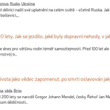
ismus
,
Rusko
,
Ukrajina
tí dělníci našli své uplatnění na celém světě - včetně Ruska. Jak
 bolševici,…
0 lety. Jak se jezdilo, jaké byly dopravní nehody, v j
je dnes pro většinu rodin téměř samozřejmostí. Před 100 let ale
 rozvoj o…
ivota jako vědec zapomenut, po smrti oslavován ja
ka
,
věda
,
Brno
d 200 lety se narodil Gregor Johann Mendel, česky Řehoř Jan M
zkum dědičnosti…