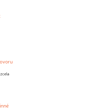
k
hovoru
 zcela
dinné