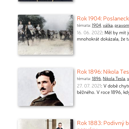
Rok 1904: Poslanecký
témata:
1904
,
válka
,
pravom
16. 06. 2022
: Měl by mít
mnohokrát dokázala, že 
Rok 1896: Nikola Tes
témata:
1896
,
Nikola Tesla
,
27. 07. 2021
: V době chyt
běžného. V roce 1896, k
Rok 1883: Podivný bo