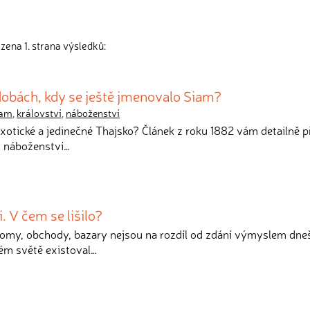
zena 1. strana výsledků:
dobách, kdy se ještě jmenovalo Siam?
iam
,
království
,
náboženství
exotické a jedinečné Thajsko? Článek z roku 1882 vám detailně př
e, náboženství…
. V čem se lišilo?
omy, obchody, bazary nejsou na rozdíl od zdání výmyslem dne
ěkém světě existoval…