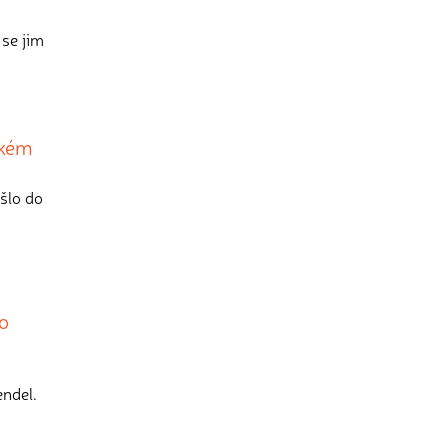
 se jim
akém
 šlo do
ko
endel.