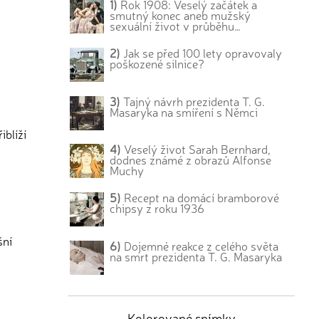
1)
Rok 1908: Veselý začátek a
smutný konec aneb mužský
sexuální život v průběhu…
2)
Jak se před 100 lety opravovaly
poškozené silnice?
3)
Tajný návrh prezidenta T. G.
Masaryka na smíření s Němci
iblíží
4)
Veselý život Sarah Bernhard,
dodnes známé z obrazů Alfonse
Muchy
5)
Recept na domácí bramborové
chipsy z roku 1936
šní
6)
Dojemné reakce z celého světa
na smrt prezidenta T. G. Masaryka
Kolorované snímky