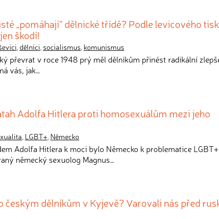
sté „pomáhají“ dělnické třídě? Podle levicového tis
en škodí!
ševici
,
dělníci
,
socialismus
,
komunismus
ký převrat v roce 1948 prý měl dělníkům přinést radikální zlepše
má vás, jak…
átah Adolfa Hitlera proti homosexuálům mezi jeho
xualita
,
LGBT+
,
Německo
odem Adolfa Hitlera k moci bylo Německo k problematice LGBT+
vaný německý sexuolog Magnus…
ilo českým dělníkům v Kyjevě? Varovali nás před ru