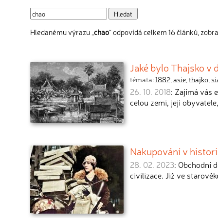
Hledanému výrazu „
chao
“ odpovídá celkem 16 článků, zobra
Jaké bylo Thajsko v 
témata:
1882
,
asie
,
thajko
,
s
26. 10. 2018
: Zajímá vás 
celou zemi, její obyvatel
Nakupování v historii
28. 02. 2023
: Obchodní d
civilizace. Již ve starov