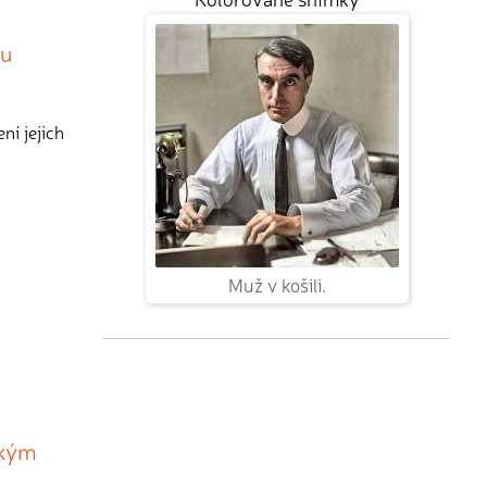
ku
ní jejich
Muž v košili.
ským