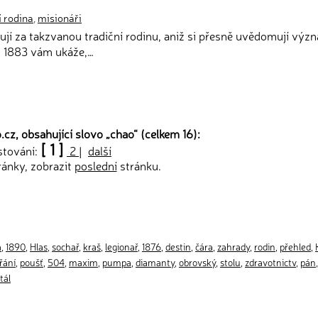
í rodina
,
misionáři
jují za takzvanou tradiční rodinu, aniž si přesně uvědomují výz
ku 1883 vám ukáže,…
cz, obsahující slovo „
chao
“ (celkem 16):
[ 1 ]
stování:
2
|
další
ránky, zobrazit
poslední
stránku.
a
,
1890
,
Hlas
,
sochař
,
kraš
,
legionař
,
1876
,
destin
,
čára
,
zahrady
,
rodin
,
přehled
,
řání
,
poušť
,
504
,
maxim
,
pumpa
,
diamanty
,
obrovský
,
stolu
,
zdravotnictv
,
pán
tál