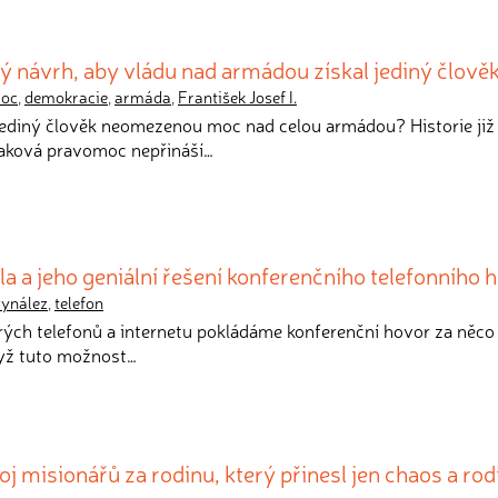
 návrh, aby vládu nad armádou získal jediný člově
oc
,
demokracie
,
armáda
,
František Josef I.
 jediný člověk neomezenou moc nad celou armádou? Historie již
taková pravomoc nepřináší…
la a jeho geniální řešení konferenčního telefonního 
vynález
,
telefon
rých telefonů a internetu pokládáme konferenční hovor za něco
dyž tuto možnost…
j misionářů za rodinu, který přinesl jen chaos a ro