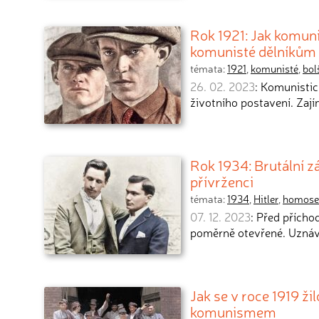
Rok 1921: Jak komuni
komunisté dělníkům j
témata:
1921
,
komunisté
,
bol
26. 02. 2023
: Komunistic
životního postavení. Zají
Rok 1934: Brutální z
přívrženci
témata:
1934
,
Hitler
,
homose
07. 12. 2023
: Před přích
poměrně otevřené. Uzná
Jak se v roce 1919 ž
komunismem