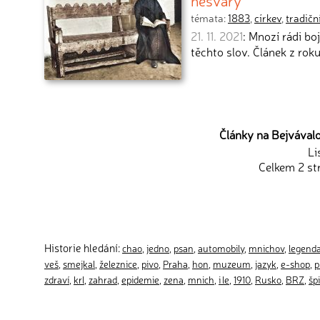
nesváry
témata:
1883
,
církev
,
tradičn
21. 11. 2021
: Mnozí rádi bo
těchto slov. Článek z ro
Články na Bejvávalo.
Li
Celkem 2 st
Historie hledání:
chao
,
jedno
,
psan
,
automobily
,
mnichov
,
legend
veš
,
smejkal
,
železnice
,
pivo
,
Praha
,
hon
,
muzeum
,
jazyk
,
e-shop
,
p
zdraví
,
krl
,
zahrad
,
epidemie
,
zena
,
mnich
,
i le
,
1910
,
Rusko
,
BRZ
,
špi