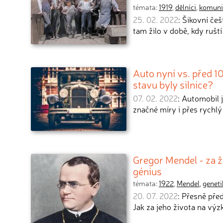
témata:
1919
,
dělníci
,
komun
25. 02. 2022
: Šikovní češ
tam žilo v době, kdy ruští
Auto nyní vs. před 10
stavu byly silnice?
07. 02. 2022
: Automobil 
značné míry i přes rychlý
Gregor Mendel - za ž
génius
témata:
1922
,
Mendel
,
geneti
20. 07. 2022
: Přesně pře
Jak za jeho života na vý