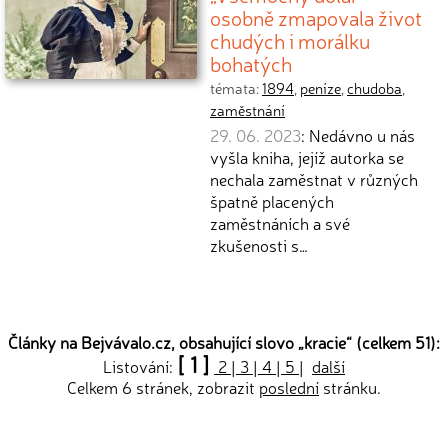
osobně zmapovala život
chudých i morálku
bohatých
témata:
1894
,
peníze
,
chudoba
,
zaměstnání
29. 06. 2023
: Nedávno u nás
vyšla kniha, jejíž autorka se
nechala zaměstnat v různých
špatně placených
zaměstnáních a své
zkušenosti s…
Články na Bejvávalo.cz, obsahující slovo „
kracie
“ (celkem 51):
[ 1 ]
Listování:
2
|
3
|
4
|
5
|
další
Celkem 6 stránek, zobrazit
poslední
stránku.