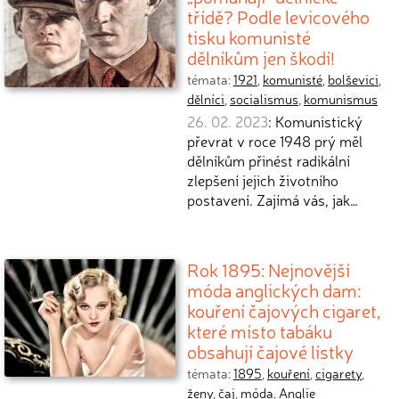
třídě? Podle levicového
tisku komunisté
dělníkům jen škodí!
témata:
1921
,
komunisté
,
bolševici
,
dělníci
,
socialismus
,
komunismus
26. 02. 2023
: Komunistický
převrat v roce 1948 prý měl
dělníkům přinést radikální
zlepšení jejich životního
postavení. Zajímá vás, jak…
Rok 1895: Nejnovější
móda anglických dam:
kouření čajových cigaret,
které místo tabáku
obsahují čajové lístky
témata:
1895
,
kouření
,
cigarety
,
ženy
,
čaj
,
móda
,
Anglie