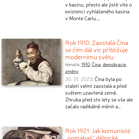
v kasinu, přesto ale jistě víte o
existenci vyhlášeného kasina
v Monte Carlu.…
Rok 1910: Zaostalá Čína
se čím dál víc přibližuje
modernímu světu
témata:
1910
,
Čína
,
demokracie
,
změny
30. 01. 2023
: Čína byla po
staletí velmi zaostalá a před
světem uzavřená země.
Zhruba před sto lety se vše ale
začalo radikálně měnit a…
Rok 1921: Jak komunisté
„pomáhají“ dělnické