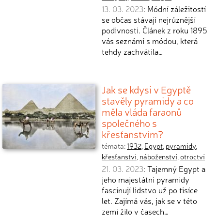
13. 03. 2023
: Módní záležitostí
se občas stávají nejrůznější
podivnosti. Článek z roku 1895
vás seznámí s módou, která
tehdy zachvátila…
Jak se kdysi v Egyptě
stavěly pyramidy a co
měla vláda faraonů
společného s
křesťanstvím?
témata:
1932
,
Egypt
,
pyramidy
,
křesťanství
,
náboženství
,
otroctví
21. 03. 2023
: Tajemný Egypt a
jeho majestátní pyramidy
fascinují lidstvo už po tisíce
let. Zajímá vás, jak se v této
zemi žilo v časech…