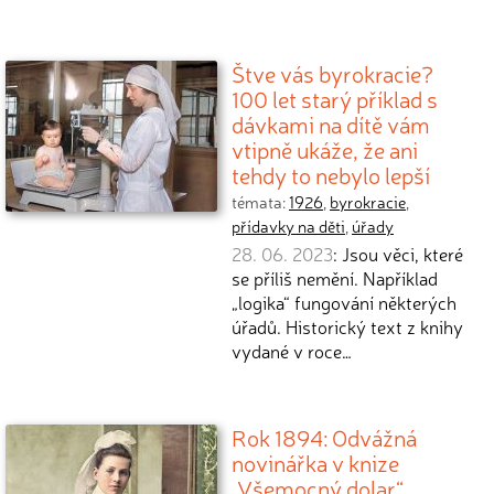
Štve vás byrokracie?
100 let starý příklad s
dávkami na dítě vám
vtipně ukáže, že ani
tehdy to nebylo lepší
témata:
1926
,
byrokracie
,
přídavky na děti
,
úřady
28. 06. 2023
: Jsou věci, které
se příliš nemění. Například
„logika“ fungování některých
úřadů. Historický text z knihy
vydané v roce…
Rok 1894: Odvážná
novinářka v knize
„Všemocný dolar“