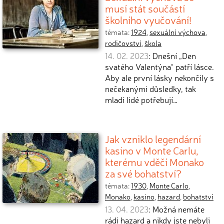
musí stát součástí
školního vyučování!
témata:
1924
,
sexuální výchova
,
rodičovství
,
škola
14. 02. 2023
: Dnešní „Den
svatého Valentýna“ patří lásce.
Aby ale první lásky nekončily s
nečekanými důsledky, tak
mladí lidé potřebují…
Jak vzniklo legendární
kasino v Monte Carlu,
kterému vděčí Monako
za své bohatství?
témata:
1930
,
Monte Carlo
,
Monako
,
kasino
,
hazard
,
bohatství
13. 04. 2023
: Možná nemáte
rádi hazard a nikdy jste nebyli