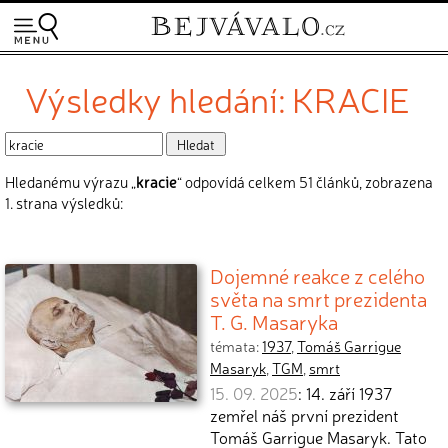
Výsledky hledání: KRACIE
Hledanému výrazu „
kracie
“ odpovídá celkem 51 článků, zobrazena
1. strana výsledků:
Dojemné reakce z celého
světa na smrt prezidenta
T. G. Masaryka
témata:
1937
,
Tomáš Garrigue
Masaryk
,
TGM
,
smrt
15. 09. 2025
: 14. září 1937
zemřel náš první prezident
Tomáš Garrigue Masaryk. Tato