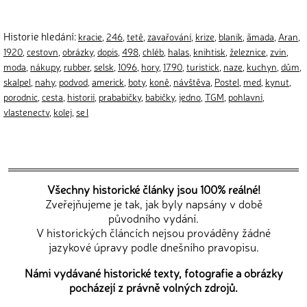
Historie hledání:
kracie
,
246
,
tetê
,
zavařování
,
krize
,
blaník
,
ãmada
,
Aran
,
1920
,
cestovn
,
obrázky
,
dopis
,
498
,
chléb
,
halas
,
knihtisk
,
železnice
,
zvin
,
moda
,
nákupy
,
rubber
,
selsk
,
1096
,
hory
,
1790
,
turistick
,
naze
,
kuchyn
,
dům
,
skalpel
,
nahy
,
podvod
,
americk
,
boty
,
koně
,
návštěva
,
Postel
,
med
,
kynut
,
porodnic
,
cesta
,
historií
,
prababičky
,
babičky
,
jedno
,
TGM
,
pohlavní
,
vlastenectv
,
kolej
,
se l
Všechny historické články jsou 100% reálné!
Zveřejňujeme je tak, jak byly napsány v době
původního vydání.
V historických článcích nejsou prováděny žádné
jazykové úpravy podle dnešního pravopisu.
Námi vydávané historické texty, fotografie a obrázky
pocházejí z právně volných zdrojů.