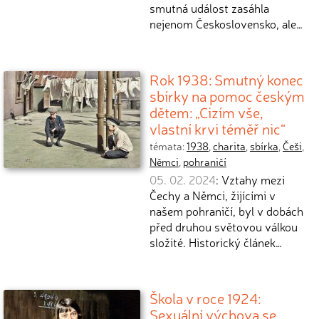
smutná událost zasáhla
nejenom Československo, ale…
Rok 1938: Smutný konec
sbírky na pomoc českým
dětem: „Cizím vše,
vlastní krvi téměř nic“
témata:
1938
,
charita
,
sbírka
,
Češi
,
Němci
,
pohraničí
05. 02. 2024
: Vztahy mezi
Čechy a Němci, žijícími v
našem pohraničí, byl v dobách
před druhou světovou válkou
složité. Historický článek…
Škola v roce 1924:
Sexuální výchova se