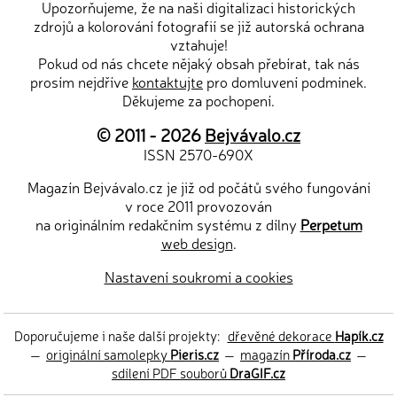
Upozorňujeme, že na naši digitalizaci historických
zdrojů a kolorování fotografií se již autorská ochrana
vztahuje!
Pokud od nás chcete nějaký obsah přebírat, tak nás
prosím nejdříve
kontaktujte
pro domluvení podmínek.
Děkujeme za pochopení.
© 2011 - 2026
Bejvávalo.cz
ISSN 2570-690X
Magazín Bejvávalo.cz je již od počátů svého fungování
v roce 2011 provozován
na originálním redakčním systému z dílny
Perpetum
web design
.
Nastavení soukromí a cookies
Doporučujeme i naše další projekty:
dřevěné dekorace
Hapík.cz
—
originální samolepky
Pieris.cz
—
magazín
Příroda.cz
—
sdílení PDF souborů
DraGIF.cz