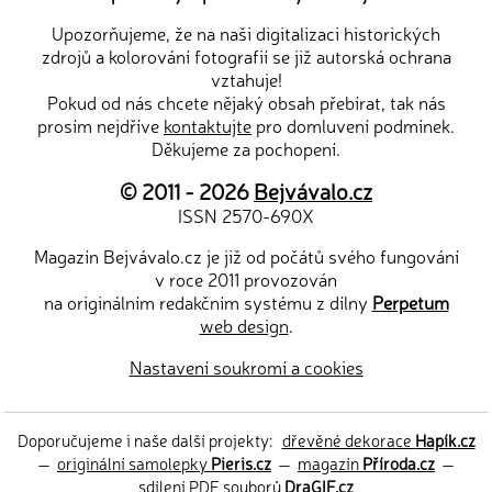
Upozorňujeme, že na naši digitalizaci historických
zdrojů a kolorování fotografií se již autorská ochrana
vztahuje!
Pokud od nás chcete nějaký obsah přebírat, tak nás
prosím nejdříve
kontaktujte
pro domluvení podmínek.
Děkujeme za pochopení.
© 2011 - 2026
Bejvávalo.cz
ISSN 2570-690X
Magazín Bejvávalo.cz je již od počátů svého fungování
v roce 2011 provozován
na originálním redakčním systému z dílny
Perpetum
web design
.
Nastavení soukromí a cookies
Doporučujeme i naše další projekty:
dřevěné dekorace
Hapík.cz
—
originální samolepky
Pieris.cz
—
magazín
Příroda.cz
—
sdílení PDF souborů
DraGIF.cz