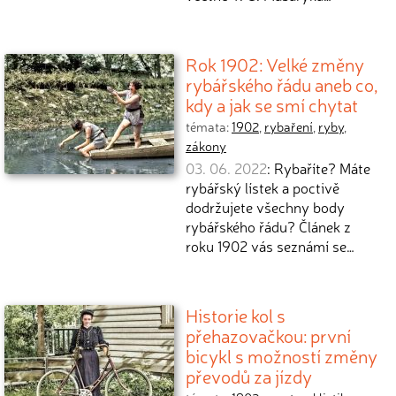
Rok 1902: Velké změny
rybářského řádu aneb co,
kdy a jak se smí chytat
témata:
1902
,
rybaření
,
ryby
,
zákony
03. 06. 2022
: Rybaříte? Máte
rybářský lístek a poctivě
dodržujete všechny body
rybářského řádu? Článek z
roku 1902 vás seznámí se…
Historie kol s
přehazovačkou: první
bicykl s možností změny
převodů za jízdy