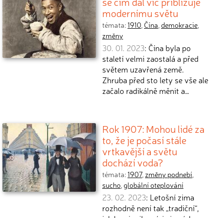
se čím dál víc přibližuje
modernímu světu
témata:
1910
,
Čína
,
demokracie
,
změny
30. 01. 2023
: Čína byla po
staletí velmi zaostalá a před
světem uzavřená země.
Zhruba před sto lety se vše ale
začalo radikálně měnit a…
Rok 1907: Mohou lidé za
to, že je počasí stále
vrtkavější a světu
dochází voda?
témata:
1907
,
změny podnebí
,
sucho
,
globální oteplování
23. 02. 2023
: Letošní zima
rozhodně není tak „tradiční“,