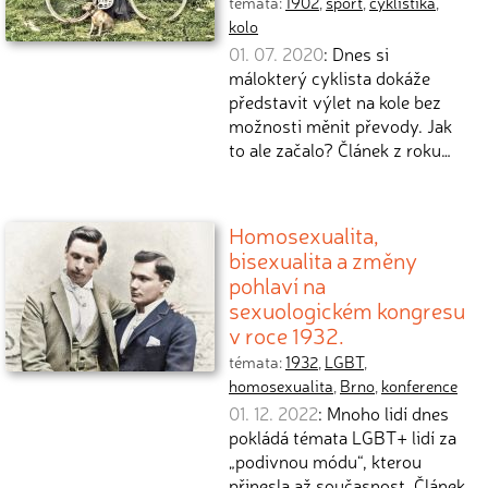
témata:
1902
,
sport
,
cyklistika
,
kolo
01. 07. 2020
: Dnes si
málokterý cyklista dokáže
představit výlet na kole bez
možnosti měnit převody. Jak
to ale začalo? Článek z roku…
Homosexualita,
bisexualita a změny
pohlaví na
sexuologickém kongresu
v roce 1932.
témata:
1932
,
LGBT
,
homosexualita
,
Brno
,
konference
01. 12. 2022
: Mnoho lidí dnes
pokládá témata LGBT+ lidí za
„podivnou módu“, kterou
přinesla až současnost. Článek