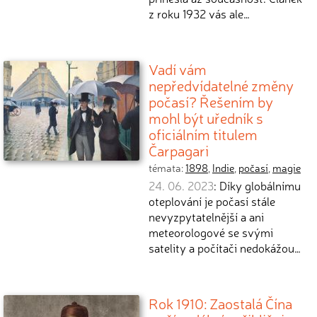
z roku 1932 vás ale…
Vadí vám
nepředvídatelné změny
počasí? Řešením by
mohl být uředník s
oficiálním titulem
Čarpagari
témata:
1898
,
Indie
,
počasí
,
magie
24. 06. 2023
: Díky globálnímu
oteplování je počasí stále
nevyzpytatelnější a ani
meteorologové se svými
satelity a počítači nedokážou…
Rok 1910: Zaostalá Čína