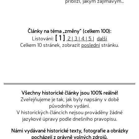
přiblíží, jakým zajímavým…
Články na téma „
změny
“ (celkem 100):
[ 1 ]
Listování:
2
|
3
|
4
|
5
|
další
Celkem 10 stránek, zobrazit
poslední
stránku.
Všechny historické články jsou 100% reálné!
Zveřejňujeme je tak, jak byly napsány v době
původního vydání.
V historických článcích nejsou prováděny žádné
jazykové úpravy podle dnešního pravopisu.
Námi vydávané historické texty, fotografie a obrázky
pocházejí z právně volných zdrojů.