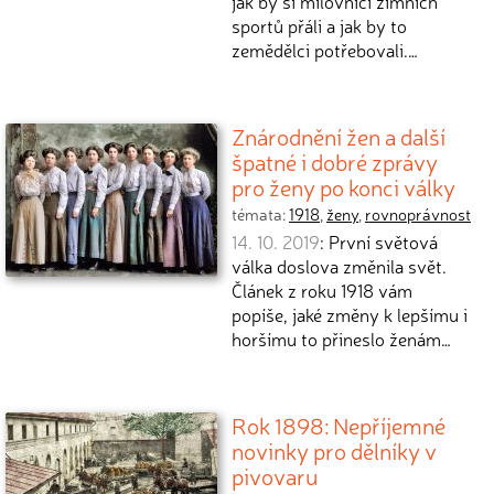
jak by si milovníci zimních
sportů přáli a jak by to
zemědělci potřebovali.…
Znárodnění žen a další
špatné i dobré zprávy
pro ženy po konci války
témata:
1918
,
ženy
,
rovnoprávnost
14. 10. 2019
: První světová
válka doslova změnila svět.
Článek z roku 1918 vám
popíše, jaké změny k lepšímu i
horšímu to přineslo ženám…
Rok 1898: Nepříjemné
novinky pro dělníky v
pivovaru