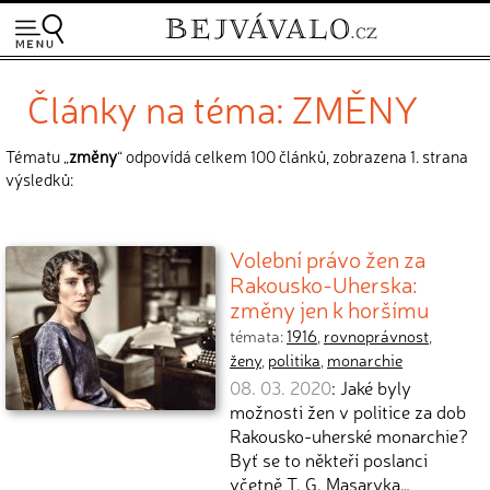
Články na téma: ZMĚNY
Tématu „
změny
“ odpovídá celkem 100 článků, zobrazena 1. strana
výsledků:
Volební právo žen za
Rakousko-Uherska:
změny jen k horšímu
témata:
1916
,
rovnoprávnost
,
ženy
,
politika
,
monarchie
08. 03. 2020
: Jaké byly
možnosti žen v politice za dob
Rakousko-uherské monarchie?
Byť se to někteří poslanci
včetně T. G. Masaryka…