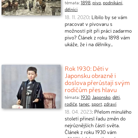
témata:
1898
,
pivo
,
podnikání
,
dělníci
18. 11. 2020
: Líbilo by se vám
pracovat v pivovaru s
možností pít při práci zadarmo
pivo? Článek z roku 1898 vám
ukáže, že i na dělníky…
Rok 1930: Děti v
Japonsku obrazně i
doslova přerůstají svým
rodičům přes hlavu
témata:
1930
,
Japonsko
,
děti
,
rodiče
,
tanec
,
sport
,
zdraví
18. 04. 2023
: Přelom minulého
století přinesl řadu změn do
nejrůznějších částí světa.
Článek z roku 1930 vám