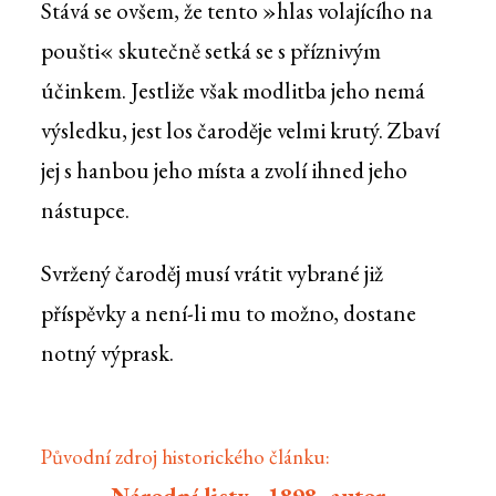
Stává se ovšem, že tento »hlas volajícího na
poušti« skutečně setká se s příznivým
účinkem. Jestliže však modlitba jeho nemá
výsledku, jest los čaroděje velmi krutý. Zbaví
jej s hanbou jeho místa a zvolí ihned jeho
nástupce.
Svržený čaroděj musí vrátit vybrané již
příspěvky a není-li mu to možno, dostane
notný výprask.
Původní zdroj historického článku:
Národní listy - 1898, autor