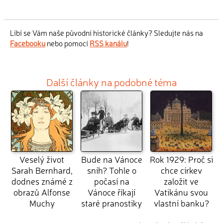
Líbí se Vám naše původní historické články? Sledujte nás na
Facebooku
nebo pomocí
RSS kanálu
!
Další články na podobné téma
Veselý život
Bude na Vánoce
Rok 1929: Proč si
Sarah Bernhard,
sníh? Tohle o
chce církev
dodnes známé z
počasí na
založit ve
obrazů Alfonse
Vánoce říkají
Vatikánu svou
Muchy
staré pranostiky
vlastní banku?