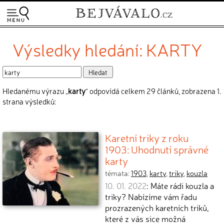
Výsledky hledání: KARTY
Hledanému výrazu „
karty
“ odpovídá celkem 29 článků, zobrazena 1.
strana výsledků:
Karetní triky z roku
1903: Uhodnutí správné
karty
témata:
1903
,
karty
,
triky
,
kouzla
10. 01. 2022
: Máte rádi kouzla a
triky? Nabízíme vám řadu
prozrazených karetních triků,
které z vás sice možná