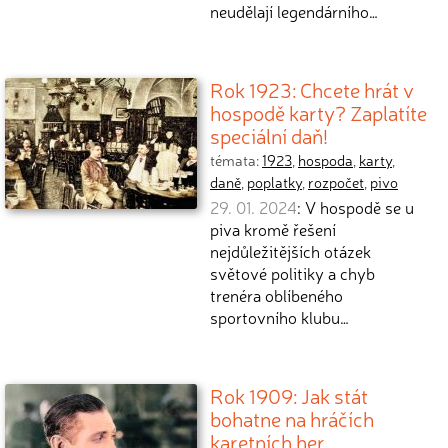
neudělají legendárního…
Rok 1923: Chcete hrát v
hospodě karty? Zaplatíte
speciální daň!
témata:
1923
,
hospoda
,
karty
,
daně
,
poplatky
,
rozpočet
,
pivo
29. 01. 2024
: V hospodě se u
piva kromě řešení
nejdůležitějších otázek
světové politiky a chyb
trenéra oblíbeného
sportovního klubu…
Rok 1909: Jak stát
bohatne na hráčích
karetních her