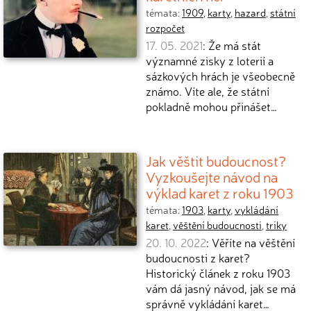
témata:
1909
,
karty
,
hazard
,
státní
rozpočet
17. 05. 2021
: Že má stát
významné zisky z loterií a
sázkových hrách je všeobecně
známo. Víte ale, že státní
pokladně mohou přinášet…
Jak věštit budoucnost?
Vyzkoušejte návod na
výklad karet z roku 1903
témata:
1903
,
karty
,
vykládání
karet
,
věštění budoucnosti
,
triky
20. 10. 2022
: Věříte na věštění
budoucnosti z karet?
Historický článek z roku 1903
vám dá jasný návod, jak se má
správně vykládání karet…