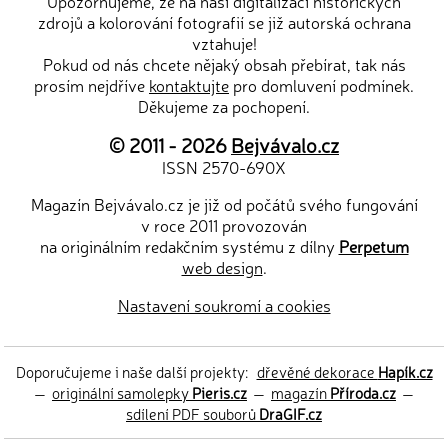
Upozorňujeme, že na naši digitalizaci historických
zdrojů a kolorování fotografií se již autorská ochrana
vztahuje!
Pokud od nás chcete nějaký obsah přebírat, tak nás
prosím nejdříve
kontaktujte
pro domluvení podmínek.
Děkujeme za pochopení.
© 2011 - 2026
Bejvávalo.cz
ISSN 2570-690X
Magazín Bejvávalo.cz je již od počátů svého fungování
v roce 2011 provozován
na originálním redakčním systému z dílny
Perpetum
web design
.
Nastavení soukromí a cookies
Doporučujeme i naše další projekty:
dřevěné dekorace
Hapík.cz
—
originální samolepky
Pieris.cz
—
magazín
Příroda.cz
—
sdílení PDF souborů
DraGIF.cz