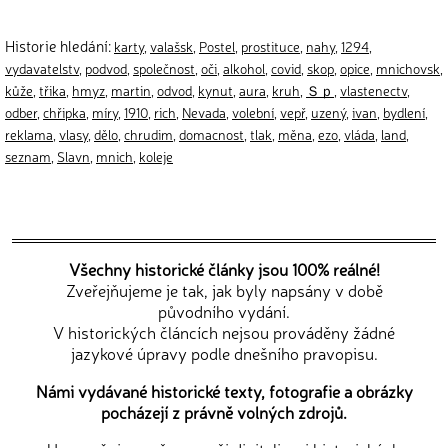
Historie hledání:
karty
,
valašsk
,
Postel
,
prostituce
,
nahy
,
1294
,
vydavatelstv
,
podvod
,
společnost
,
oči
,
alkohol
,
covid
,
skop
,
opice
,
mnichovsk
,
kůže
,
třika
,
hmyz
,
martin
,
odvod
,
kynut
,
aura
,
kruh
,
Ｓｐ
,
vlastenectv
,
odber
,
chřipka
,
míry
,
1910
,
rich
,
Nevada
,
volební
,
vepř
,
uzený
,
ivan
,
bydlení
,
reklama
,
vlasy
,
dělo
,
chrudim
,
domacnost
,
tlak
,
měna
,
ezo
,
vláda
,
land
,
seznam
,
Slavn
,
mnich
,
koleje
Všechny historické články jsou 100% reálné!
Zveřejňujeme je tak, jak byly napsány v době
původního vydání.
V historických článcích nejsou prováděny žádné
jazykové úpravy podle dnešního pravopisu.
Námi vydávané historické texty, fotografie a obrázky
pocházejí z právně volných zdrojů.