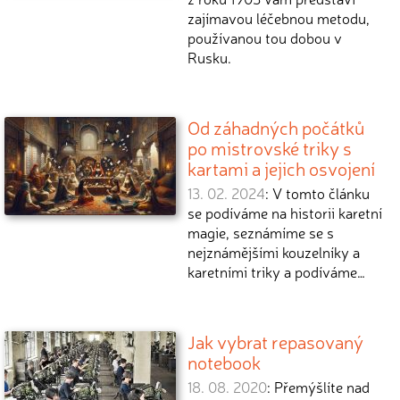
zajímavou léčebnou metodu,
používanou tou dobou v
Rusku.
Od záhadných počátků
po mistrovské triky s
kartami a jejich osvojení
13. 02. 2024
: V tomto článku
se podíváme na historii karetní
magie, seznámíme se s
nejznámějšími kouzelníky a
karetními triky a podíváme…
Jak vybrat repasovaný
notebook
18. 08. 2020
: Přemýšlíte nad