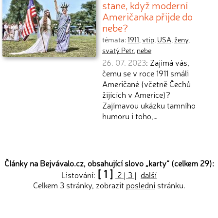
stane, když moderní
Američanka přijde do
nebe?
témata:
1911
,
vtip
,
USA
,
ženy
,
svatý Petr
,
nebe
26. 07. 2023
: Zajímá vás,
čemu se v roce 1911 smáli
Američané (včetně Čechů
žijících v Americe)?
Zajímavou ukázku tamního
humoru i toho,…
Články na Bejvávalo.cz, obsahující slovo „
karty
“ (celkem 29):
[ 1 ]
Listování:
2
|
3
|
další
Celkem 3 stránky, zobrazit
poslední
stránku.