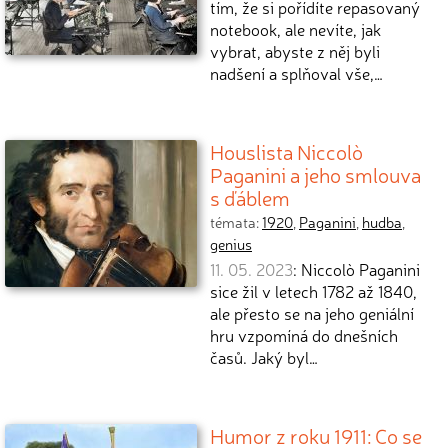
tím, že si pořídíte repasovaný
notebook, ale nevíte, jak
vybrat, abyste z něj byli
nadšení a splňoval vše,…
Houslista Niccolò
Paganini a jeho smlouva
s ďáblem
témata:
1920
,
Paganini
,
hudba
,
genius
11. 05. 2023
: Niccolò Paganini
sice žil v letech 1782 až 1840,
ale přesto se na jeho geniální
hru vzpomíná do dnešních
časů. Jaký byl…
Humor z roku 1911: Co se