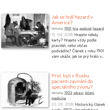
Jak se hrál hazard v
Americe?
témata:
1901
,
hra
,
podvod
,
hazard
15. 04. 2018
: Hrajete někdy
karty? Hrajete vždy podle
pravidel, nebo občas
podvádíte? Článek z roku 1901
vám ukáže, jak se prý hrálo v…
Proč byli v Rusku
pacienti zavírání do
speciálního zvonu?
témata:
1903
,
zdraví
,
léčení
,
medicína
03. 09. 2018
: Historický článek
z roku 1903 vám představí