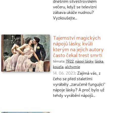
dnešním silvestrovském
večeru, když se televizní
zábava ukáže nudnou?
Vyzkoušejte…
Tajemství magických
nápojů lásky, kvůli
kterým na jejich autory
často čekal trest smrti
témata:
1922
,
nápoj lásky
,
láska
,
kouzla
,
alchymie
14. 06. 2023
: Zajímá vás, z
čeho se před staletími
vyráběly „zaručeně fungující“
nápoje lásky? A proč bylo už
tehdy vyrábění nápojů…