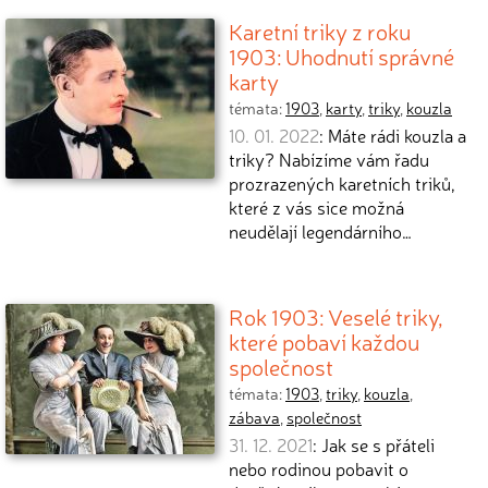
Karetní triky z roku
1903: Uhodnutí správné
karty
témata:
1903
,
karty
,
triky
,
kouzla
10. 01. 2022
: Máte rádi kouzla a
triky? Nabízíme vám řadu
prozrazených karetních triků,
které z vás sice možná
neudělají legendárního…
Rok 1903: Veselé triky,
které pobaví každou
společnost
témata:
1903
,
triky
,
kouzla
,
zábava
,
společnost
31. 12. 2021
: Jak se s přáteli
nebo rodinou pobavit o