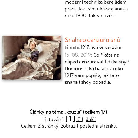
moderní technika bere lidem
práci. Jak vám ukáže článek z
roku 1930, tak v nové…
Snaha o cenzuru snů
témata:
1917
,
humor
,
cenzura
15. 08. 2019
: Co říkáte na
nápad cenzurovat lidské sny?
Humoristická báseň z roku
1917 vám popíše, jak tato
snaha tehdy dopadla.
Články na téma „
kouzla
“ (celkem 17):
[ 1 ]
Listování:
2
|
další
Celkem 2 stránky, zobrazit
poslední
stránku.