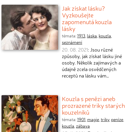
Jak získat lásku?
Vyzkoušejte
zapomenutá kouzla
lásky
témata:
1913
,
láska
,
kouzla
,
seznámení
20. 08. 2021
: Jsou různé
způsoby, jak získat lásku jiné
osoby. Několik zajímavých a
údajně zcela osvědčených
receptů na lásku vám…
Kouzla s penězi aneb
prozrazené triky starých
kouzelníků
témata:
1901
,
magie
,
triky
,
peníze
,
kouzla
,
zábava