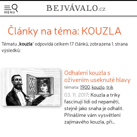
Články na téma: KOUZLA
Tématu „
kouzla
“ odpovídá celkem 17 článků, zobrazena 1. strana
výsledků:
Odhalení kouzla s
oživením useknuté hlavy
témata:
1900
,
kouzlo
,
trik
03. 11. 2017
: Kouzla a triky
fascinují lidi od nepaměti,
stejně jako snaha je odhalit.
Přinášíme vám vysvětlení
zajímavého kouzla, při…