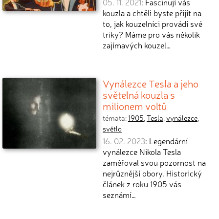
05. 11. 2021
: Fascinují vás
kouzla a chtěli byste přijít na
to, jak kouzelníci provádí své
triky? Máme pro vás několik
zajímavých kouzel…
Vynálezce Tesla a jeho
světelná kouzla s
milionem voltů
témata:
1905
,
Tesla
,
vynálezce
,
světlo
16. 02. 2023
: Legendární
vynálezce Nikola Tesla
zaměřoval svou pozornost na
nejrůznější obory. Historický
článek z roku 1905 vás
seznámí…