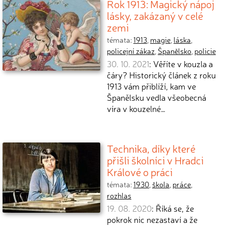
Rok 1913: Magický nápoj
lásky, zakázaný v celé
zemi
témata:
1913
,
magie
,
láska
,
policejní zákaz
,
Španělsko
,
policie
30. 10. 2021
: Věříte v kouzla a
čáry? Historický článek z roku
1913 vám přiblíží, kam ve
Španělsku vedla všeobecná
víra v kouzelné…
Technika, díky které
přišli školníci v Hradci
Králové o práci
témata:
1930
,
škola
,
práce
,
rozhlas
19. 08. 2020
: Říká se, že
pokrok nic nezastaví a že