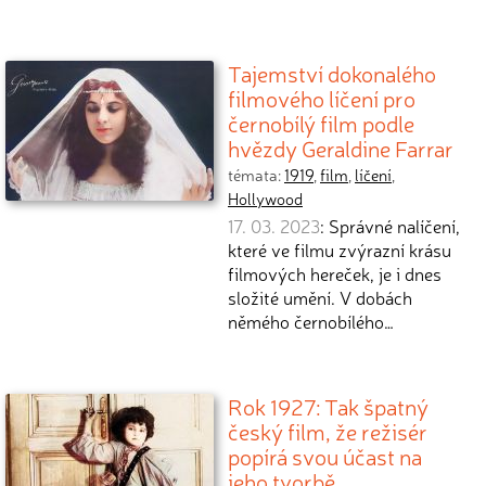
Tajemství dokonalého
filmového líčení pro
černobílý film podle
hvězdy Geraldine Farrar
témata:
1919
,
film
,
líčení
,
Hollywood
17. 03. 2023
: Správné nalíčení,
které ve filmu zvýrazní krásu
filmových hereček, je i dnes
složité umění. V dobách
němého černobílého…
Rok 1927: Tak špatný
český film, že režisér
popírá svou účast na
jeho tvorbě