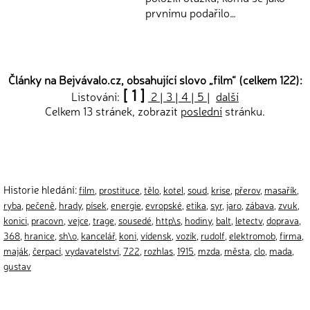
prvnímu podařilo…
Články na Bejvávalo.cz, obsahující slovo „
film
“ (celkem 122):
[ 1 ]
Listování:
2
|
3
|
4
|
5
|
další
Celkem 13 stránek, zobrazit
poslední
stránku.
Historie hledání:
film
,
prostituce
,
tělo
,
kotel
,
soud
,
krise
,
přerov
,
masařík
,
ryba
,
pečeně
,
hrady
,
písek
,
energie
,
evropské
,
etika
,
syr
,
jaro
,
zábava
,
zvuk
,
konici
,
pracovn
,
vejce
,
trage
,
sousedé
,
http\s
,
hodiny
,
balt
,
letectv
,
doprava
,
368
,
hranice
,
sh\o
,
kancelář
,
koni
,
vídensk
,
vozík
,
rudolf
,
elektromob
,
firma
,
maják
,
čerpací
,
vydavatelství
,
722
,
rozhlas
,
1915
,
mzda
,
města
,
clo
,
mada
,
gustav