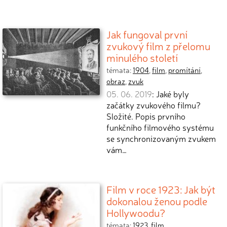
Jak fungoval první
zvukový film z přelomu
minulého století
témata:
1904
,
film
,
promítání
,
obraz
,
zvuk
05. 06. 2019
: Jaké byly
začátky zvukového filmu?
Složité. Popis prvního
funkčního filmového systému
se synchronizovaným zvukem
vám…
Film v roce 1923: Jak být
dokonalou ženou podle
Hollywoodu?
témata:
1923
,
film
,