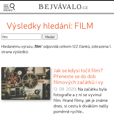
Výsledky hledání: FILM
Hledanému výrazu „
film
“ odpovídá celkem 122 článků, zobrazena 1.
strana výsledků:
Jak se kdysi točil film?
Přeneste se do dob
filmových začátků i vy
13. 08. 2020
: Na začátku byla
fotografie a z ní se vyvinul
film. Hrané filmy, jak je známe
dnes, si cestu k divákům našly
poměrně rychle…