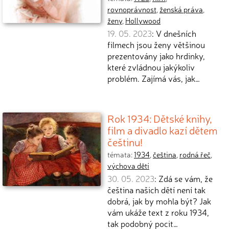
rovnoprávnost
,
ženská práva
,
ženy
,
Hollywood
19. 05. 2023
: V dnešních
filmech jsou ženy většinou
prezentovány jako hrdinky,
které zvládnou jakýkoliv
problém. Zajímá vás, jak…
Rok 1934: Dětské knihy,
film a divadlo kazí dětem
češtinu!
témata:
1934
,
čeština
,
rodná řeč
,
výchova dětí
30. 05. 2023
: Zdá se vám, že
čeština našich dětí není tak
dobrá, jak by mohla být? Jak
vám ukáže text z roku 1934,
tak podobný pocit…