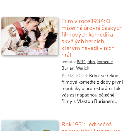
Film v roce 1934: O
mizerné úrovni českých
filmových komedií a
skvělých hercích,
kterým nevadí v nich
hrát
témata:
1934
,
film
,
komedie
,
Burian
,
Werich
15. 02. 2023
: Když se řekne
filmová komedie z doby první
republiky a protektorátu, tak
vás asi napadnou báječné
filmy s Vlastou Burianem…
Rok 1931: Jedinečná
oslava krás Ukrajiny ve