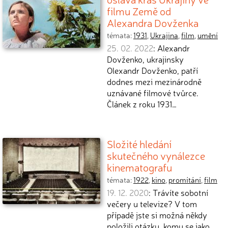
filmu Země od
Alexandra Dovženka
témata:
1931
,
Ukrajina
,
film
,
umění
25. 02. 2022
: Alexandr
Dovženko, ukrajinsky
Olexandr Dovženko, patří
dodnes mezi mezinárodně
uznávané filmové tvůrce.
Článek z roku 1931…
Složité hledání
skutečného vynálezce
kinematografu
témata:
1922
,
kino
,
promítání
,
film
19. 12. 2020
: Trávíte sobotní
večery u televize? V tom
případě jste si možná někdy
položili otázku, komu se jako