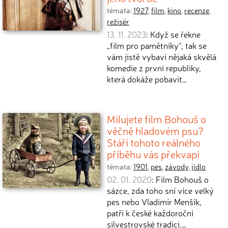
témata:
1927
,
film
,
kino
,
recenze
,
režisér
13. 11. 2023
: Když se řekne
„film pro pamětníky“, tak se
vám jistě vybaví nějaká skvělá
komedie z první republiky,
která dokáže pobavit…
Milujete film Bohouš o
věčně hladovém psu?
Stáří tohoto reálného
příběhu vás překvapí
témata:
1901
,
pes
,
závody
,
jídlo
02. 01. 2020
: Film Bohouš o
sázce, zda toho sní více velký
pes nebo Vladimír Menšík,
patří k české každoroční
silvestrovské tradici.…