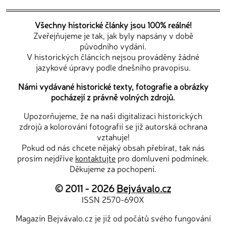
Všechny historické články jsou 100% reálné!
Zveřejňujeme je tak, jak byly napsány v době
původního vydání.
V historických článcích nejsou prováděny žádné
jazykové úpravy podle dnešního pravopisu.
Námi vydávané historické texty, fotografie a obrázky
pocházejí z právně volných zdrojů.
Upozorňujeme, že na naši digitalizaci historických
zdrojů a kolorování fotografií se již autorská ochrana
vztahuje!
Pokud od nás chcete nějaký obsah přebírat, tak nás
prosím nejdříve
kontaktujte
pro domluvení podmínek.
Děkujeme za pochopení.
© 2011 - 2026
Bejvávalo.cz
ISSN 2570-690X
Magazín Bejvávalo.cz je již od počátů svého fungování