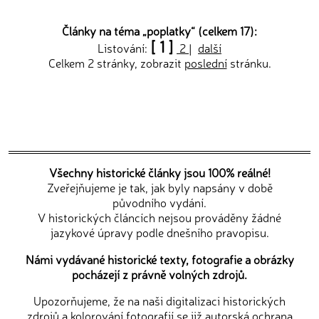
Články na téma „
poplatky
“ (celkem 17):
[ 1 ]
Listování:
2
|
další
Celkem 2 stránky, zobrazit
poslední
stránku.
Všechny historické články jsou 100% reálné!
Zveřejňujeme je tak, jak byly napsány v době
původního vydání.
V historických článcích nejsou prováděny žádné
jazykové úpravy podle dnešního pravopisu.
Námi vydávané historické texty, fotografie a obrázky
pocházejí z právně volných zdrojů.
Upozorňujeme, že na naši digitalizaci historických
zdrojů a kolorování fotografií se již autorská ochrana