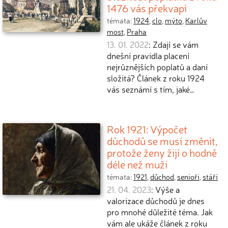
1476 vás překvapí
témata:
1924
,
clo
,
mýto
,
Karlův
most
,
Praha
13. 01. 2022
: Zdají se vám
dnešní pravidla placení
nejrůznějších poplatů a daní
složitá? Článek z roku 1924
vás seznámí s tím, jaké…
Rok 1921: Výpočet
důchodů se musí změnit,
protože ženy žijí o hodně
déle než muži
témata:
1921
,
důchod
,
senioři
,
stáří
21. 04. 2023
: Výše a
valorizace důchodů je dnes
pro mnohé důležité téma. Jak
vám ale ukáže článek z roku