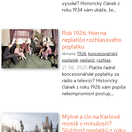
vysoké? Historický článek z
roku 1934 vám ukáže, že…
Rok 1926: Hon na
neplatiče rozhlasového
poplatku
témata:
1926
,
koncesionářský
poplatek
,
neplatič
,
rozhlas
21. 06. 2021
: Platíte řádně
koncesionářské poplatky za
rádio a televizi? Historický
článek z roku 1926 vám popíše
nekompromisní postup,…
Mýtné a clo na Karlově
mostě v minulosti?
Složitost poplatků z roku