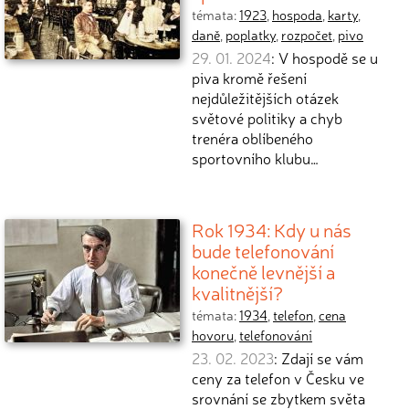
témata:
1923
,
hospoda
,
karty
,
daně
,
poplatky
,
rozpočet
,
pivo
29. 01. 2024
: V hospodě se u
piva kromě řešení
nejdůležitějších otázek
světové politiky a chyb
trenéra oblíbeného
sportovního klubu…
Rok 1934: Kdy u nás
bude telefonování
konečně levnější a
kvalitnější?
témata:
1934
,
telefon
,
cena
hovoru
,
telefonování
23. 02. 2023
: Zdají se vám
ceny za telefon v Česku ve
srovnání se zbytkem světa