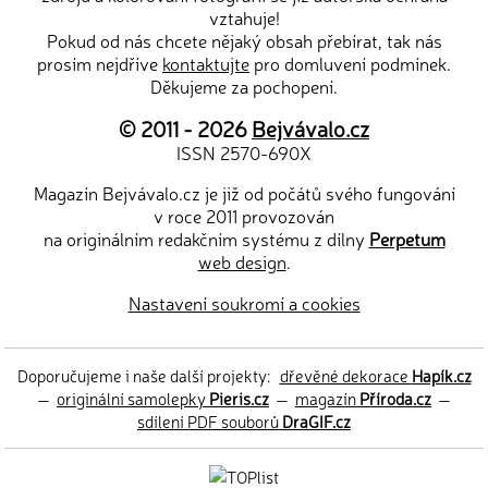
vztahuje!
Pokud od nás chcete nějaký obsah přebírat, tak nás
prosím nejdříve
kontaktujte
pro domluvení podmínek.
Děkujeme za pochopení.
© 2011 - 2026
Bejvávalo.cz
ISSN 2570-690X
Magazín Bejvávalo.cz je již od počátů svého fungování
v roce 2011 provozován
na originálním redakčním systému z dílny
Perpetum
web design
.
Nastavení soukromí a cookies
Doporučujeme i naše další projekty:
dřevěné dekorace
Hapík.cz
—
originální samolepky
Pieris.cz
—
magazín
Příroda.cz
—
sdílení PDF souborů
DraGIF.cz