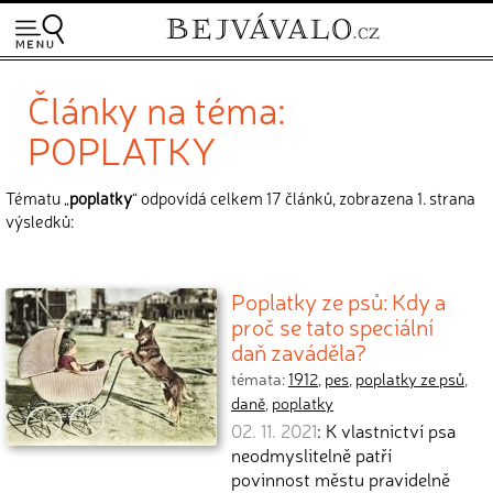
Články na téma:
POPLATKY
Tématu „
poplatky
“ odpovídá celkem 17 článků, zobrazena 1. strana
výsledků:
Poplatky ze psů: Kdy a
proč se tato speciální
daň zaváděla?
témata:
1912
,
pes
,
poplatky ze psů
,
daně
,
poplatky
02. 11. 2021
: K vlastnictví psa
neodmyslitelně patří
povinnost městu pravidelně