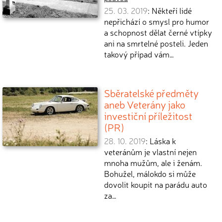
25. 03. 2019
: Někteří lidé
nepřichází o smysl pro humor
a schopnost dělat černé vtípky
ani na smrtelné posteli. Jeden
takový případ vám…
Sběratelské předměty
aneb Veterány jako
investiční příležitost
(PR)
28. 10. 2019
: Láska k
veteránům je vlastní nejen
mnoha mužům, ale i ženám.
Bohužel, málokdo si může
dovolit koupit na parádu auto
za…