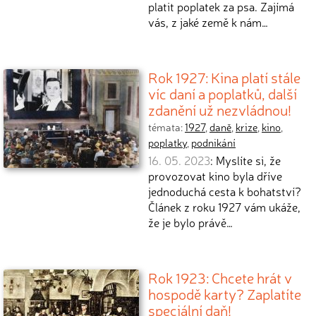
platit poplatek za psa. Zajímá
vás, z jaké země k nám…
Rok 1927: Kina platí stále
víc daní a poplatků, další
zdanění už nezvládnou!
témata:
1927
,
daně
,
krize
,
kino
,
poplatky
,
podnikání
16. 05. 2023
: Myslíte si, že
provozovat kino byla dříve
jednoduchá cesta k bohatství?
Článek z roku 1927 vám ukáže,
že je bylo právě…
Rok 1923: Chcete hrát v
hospodě karty? Zaplatíte
speciální daň!