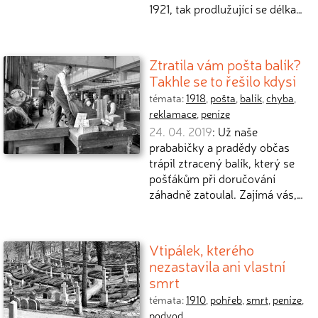
1921, tak prodlužující se délka…
Ztratila vám pošta balík?
Takhle se to řešilo kdysi
témata:
1918
,
pošta
,
balík
,
chyba
,
reklamace
,
peníze
24. 04. 2019
: Už naše
prababičky a pradědy občas
trápil ztracený balík, který se
pošťákům při doručování
záhadně zatoulal. Zajímá vás,…
Vtipálek, kterého
nezastavila ani vlastní
smrt
témata:
1910
,
pohřeb
,
smrt
,
peníze
,
podvod