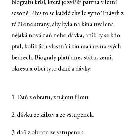
biografů krisí, která je zvlášť patrna v letní
sezoně. Přes to se každé chvíle vynoří návrh z
té či oné strany, aby byla na kina uvalena
nějaká nová daň nebo dávka, aniž by se kdo
ptal, kolik jich vlastníci kin mají už na svých
bedrech. Biografy platí dnes státu, zemi,
okresu a obci tyto daně a dávky:
1. Daň z obratu, z nájmu filmu.
2. dávku ze zábav a ze vstupenek.
3. daň z obratu ze vstupenek.