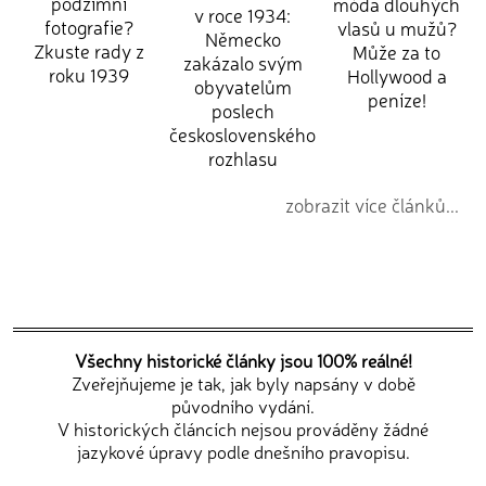
podzimní
móda dlouhých
v roce 1934:
fotografie?
vlasů u mužů?
Německo
Zkuste rady z
Může za to
zakázalo svým
roku 1939
Hollywood a
obyvatelům
peníze!
poslech
československého
rozhlasu
zobrazit více článků...
Všechny historické články jsou 100% reálné!
Zveřejňujeme je tak, jak byly napsány v době
původního vydání.
V historických článcích nejsou prováděny žádné
jazykové úpravy podle dnešního pravopisu.