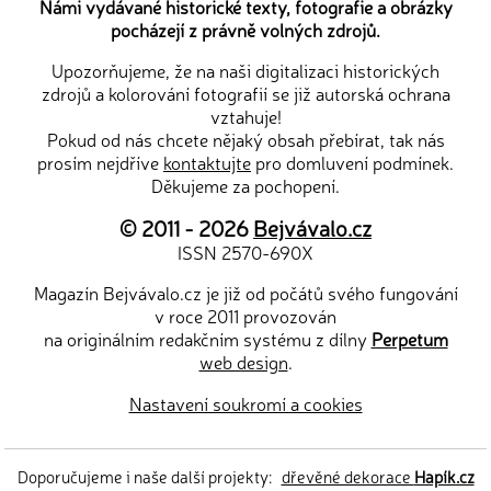
Námi vydávané historické texty, fotografie a obrázky
pocházejí z právně volných zdrojů.
Upozorňujeme, že na naši digitalizaci historických
zdrojů a kolorování fotografií se již autorská ochrana
vztahuje!
Pokud od nás chcete nějaký obsah přebírat, tak nás
prosím nejdříve
kontaktujte
pro domluvení podmínek.
Děkujeme za pochopení.
© 2011 - 2026
Bejvávalo.cz
ISSN 2570-690X
Magazín Bejvávalo.cz je již od počátů svého fungování
v roce 2011 provozován
na originálním redakčním systému z dílny
Perpetum
web design
.
Nastavení soukromí a cookies
Doporučujeme i naše další projekty:
dřevěné dekorace
Hapík.cz