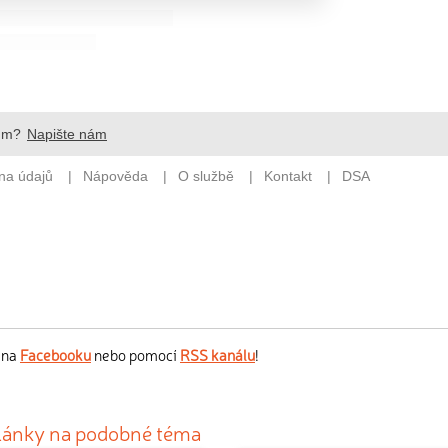
s na
Facebooku
nebo pomocí
RSS kanálu
!
články na podobné téma