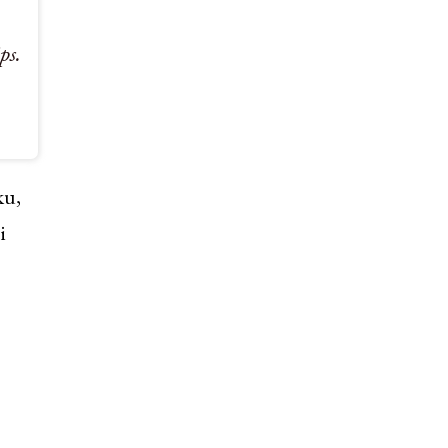
ps.
ku,
i