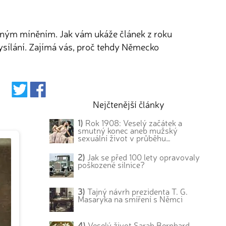
řejným míněním. Jak vám ukáže článek z roku
 vysílání. Zajímá vás, proč tehdy Německo
Nejčtenější články
1)
Rok 1908: Veselý začátek a
smutný konec aneb mužský
sexuální život v průběhu…
2)
Jak se před 100 lety opravovaly
poškozené silnice?
3)
Tajný návrh prezidenta T. G.
Masaryka na smíření s Němci
4)
Veselý život Sarah Bernhard,