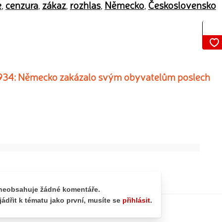
e
cenzura
zákaz
rozhlas
Německo
Československo
,
,
,
,
,
e 1934: Německo zakázalo svým obyvatelům poslech