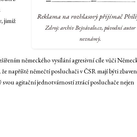
ž
Reklama na rozhlasový přijímač Phili
, jimiž
Zdroj: archiv Bejvávalo.cz, původní autor
neznámý.
zšířením německého vysílání agresivní cíle vůči Němec
 že napříště němečtí posluchači v ČSR mají býti zbaven
 svou agitační jednotvárností ztrácí posluchače nejen