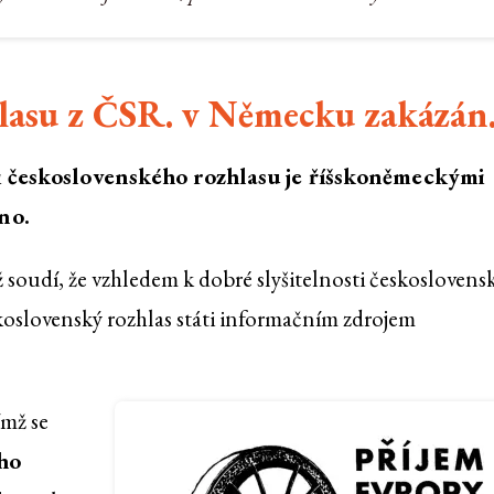
lasu z ČSR. v Německu zakázán
i československého rozhlasu je říšskoněmeckými
no.
 soudí, že vzhledem k dobré slyšitelnosti českoslovens
oslovenský rozhlas státi informačním zdrojem
ímž se
ho