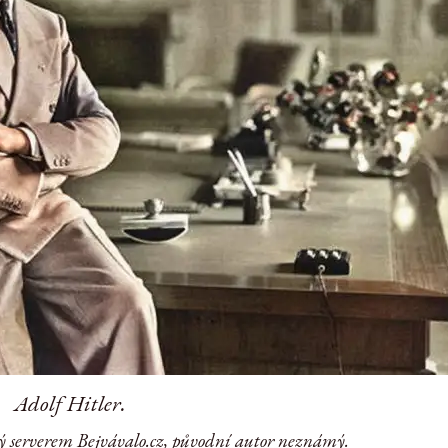
Adolf Hitler.
ý serverem Bejvávalo.cz, původní autor neznámý.