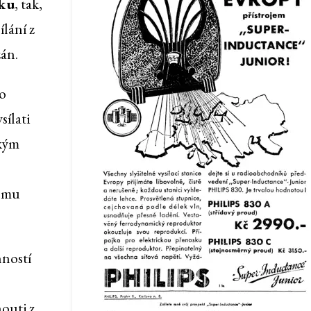
cku
, tak,
lání z
zán.
o
sílati
ským
kému
nností
nouti z