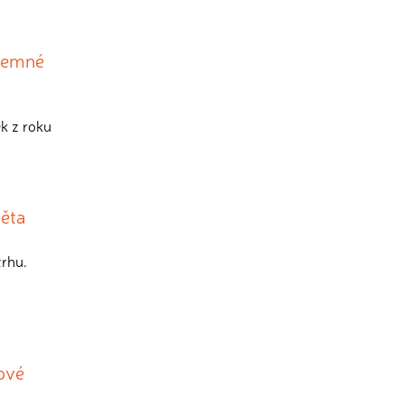
 temné
ek z roku
věta
trhu.
ové