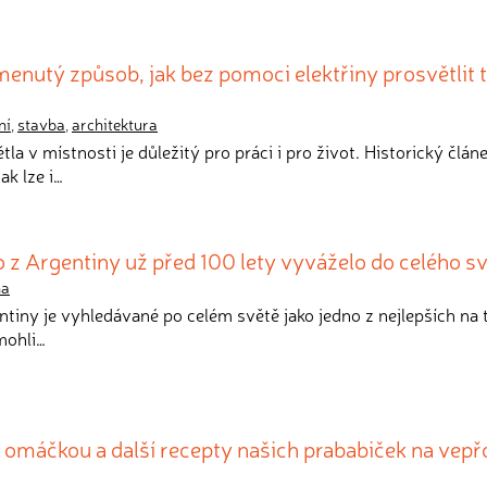
enutý způsob, jak bez pomoci elektřiny prosvětlit
ní
,
stavba
,
architektura
tla v místnosti je důležitý pro práci i pro život. Historický člán
ak lze i…
z Argentiny už před 100 lety vyváželo do celého s
na
ntiny je vyhledávané po celém světě jako jedno z nejlepších na 
 mohli…
 omáčkou a další recepty našich prababiček na vepř