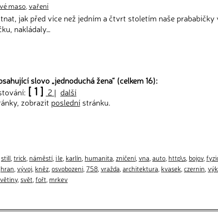
vé maso
,
vaření
tnat, jak před více než jedním a čtvrt stoletím naše prababičky 
ku, nakládaly…
sahující slovo „
jednoduchá žena
“ (celkem 16):
[ 1 ]
stování:
2
|
další
ránky, zobrazit
poslední
stránku.
,
still
,
trick
,
náměstí
,
i le
,
karlín
,
humanita
,
zničení
,
vna
,
auto
,
http\s
,
bojov
,
fyzi
,
hran
,
vývoj
,
kněz
,
osvobozeni
,
758
,
vražda
,
architektura
,
kvasek
,
czernin
,
vý
větiny
,
svět
,
fořt
,
mrkev