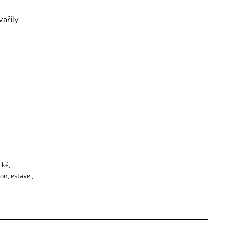
vařily
cké
,
kon
,
estavel
,