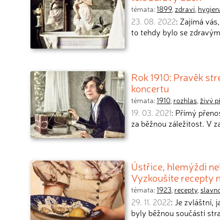
témata:
1899
,
zdraví
,
hygien
23. 08. 2022
: Zajímá vás
to tehdy bylo se zdravý
Rok 1910: Pravěk st
koncertu
témata:
1910
,
rozhlas
,
živý p
19. 03. 2021
: Přímý přenos
za běžnou záležitost. V z
Ústřice, hlemýždi neb
Vyzkoušíte recepty 
témata:
1923
,
recepty
,
slavno
29. 11. 2022
: Je zvláštní,
byly běžnou součástí stra