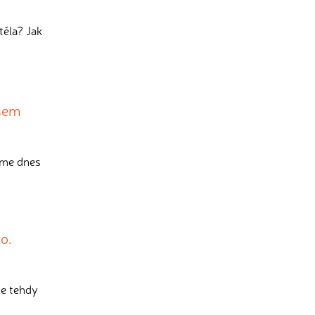
těla? Jak
osem
dáme dnes
o.
že tehdy