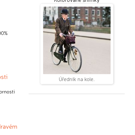
100%
sti
Úředník na kole.
ornosti
zdravém