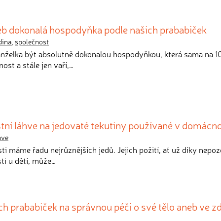
b dokonalá hospodyňka podle našich prababiček
dina
,
společnost
anželka být absolutně dokonalou hospodyňkou, která sama na 
st a stále jen vaří,…
tní láhve na jedovaté tekutiny používané v domácno
hve
i máme řadu nejrůznějších jedů. Jejich požití, ať už díky nepoz
i u dětí, může…
h prababiček na správnou péči o své tělo aneb ve 