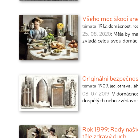
Všeho moc škodí ane
témata:
1912
,
domácnost
,
ro
25. 08. 2020
: Měla by m
zvládá celou svou domácno
Originální bezpečnos
témata:
1909
,
jed
,
otrava
,
lá
08. 07. 2019
: V domácnost
dospělých nebo zvědavost
Rok 1899: Rady našic
těle zdravý duch