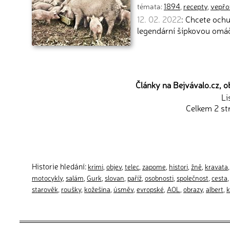
témata:
1894
,
recepty
,
vepřo
12. 02. 2022
: Chcete ochu
legendární šípkovou omáč
Články na Bejvávalo.cz, ob
Li
Celkem 2 st
Historie hledání:
krimi
,
objev
,
telec
,
zapome
,
histori
,
žně
,
kravata
motocykly
,
salám
,
Gurk
,
slovan
,
paříž
,
osobnosti
,
společnost
,
cesta
starověk
,
roušky
,
kožešina
,
úsměv
,
evropské
,
AOL
,
obrazy
,
albert
,
k