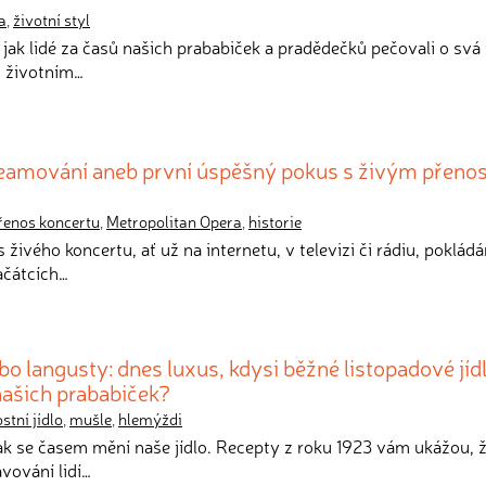
a
,
životní styl
, jak lidé za časů našich prababiček a pradědečků pečovali o svá 
m životním…
reamování aneb první úspěšný pokus s živým přen
řenos koncertu
,
Metropolitan Opera
,
historie
 živého koncertu, ať už na internetu, v televizi či rádiu, poklá
ačátcích…
o langusty: dnes luxus, kdysi běžné listopadové jídl
našich prababiček?
stní jídlo
,
mušle
,
hlemýždi
 jak se časem mění naše jídlo. Recepty z roku 1923 vám ukážou, 
vování lidí…