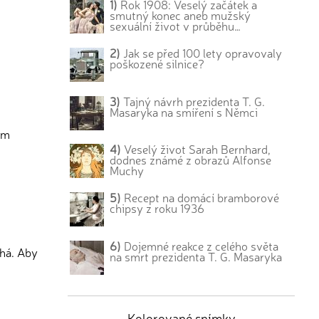
1)
Rok 1908: Veselý začátek a
smutný konec aneb mužský
sexuální život v průběhu…
2)
Jak se před 100 lety opravovaly
poškozené silnice?
3)
Tajný návrh prezidenta T. G.
Masaryka na smíření s Němci
om
4)
Veselý život Sarah Bernhard,
dodnes známé z obrazů Alfonse
Muchy
5)
Recept na domácí bramborové
chipsy z roku 1936
6)
Dojemné reakce z celého světa
chá. Aby
na smrt prezidenta T. G. Masaryka
Kolorované snímky