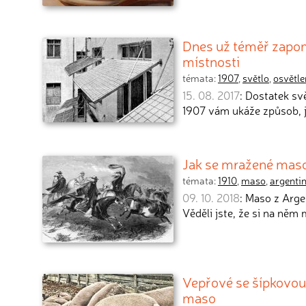
Dnes už téměř zapom
místnosti
témata:
1907
,
světlo
,
osvětle
15. 08. 2017
: Dostatek svě
1907 vám ukáže způsob, j
Jak se mražené maso 
témata:
1910
,
maso
,
argenti
09. 10. 2018
: Maso z Arge
Věděli jste, že si na něm
Vepřové se šípkovou
maso