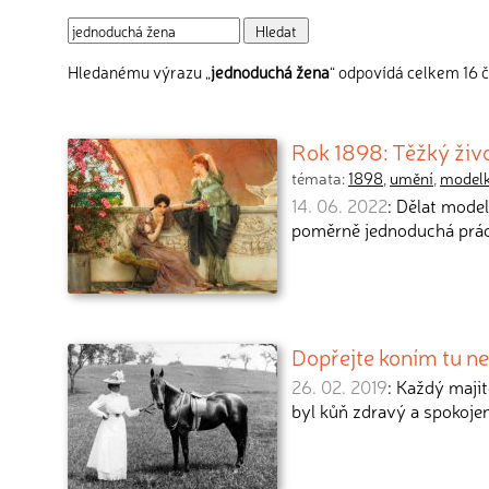
Hledanému výrazu „
jednoduchá žena
“ odpovídá celkem 16 č
Rok 1898: Těžký živo
témata:
1898
,
umění
,
model
14. 06. 2022
: Dělat mode
poměrně jednoduchá prác
Dopřejte koním tu ne
26. 02. 2019
: Každý majit
byl kůň zdravý a spokojen