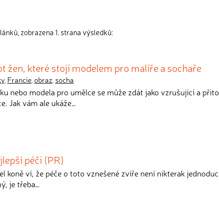
lánků, zobrazena 1. strana výsledků:
t žen, které stojí modelem pro malíře a sochaře
ky
,
Francie
,
obraz
,
socha
lku nebo modela pro umělce se může zdát jako vzrušující a přit
e. Jak vám ale ukáže…
jlepší péči (PR)
el koně ví, že péče o toto vznešené zvíře není nikterak jednodu
ý, je třeba…